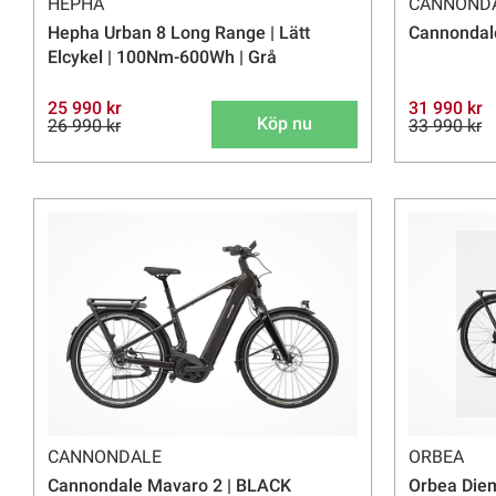
HEPHA
CANNOND
Hepha Urban 8 Long Range | Lätt
Cannondale
Elcykel | 100Nm-600Wh | Grå
25 990 kr
31 990 kr
Köp nu
26 990 kr
33 990 kr
CANNONDALE
ORBEA
Cannondale Mavaro 2 | BLACK
Orbea Diem 