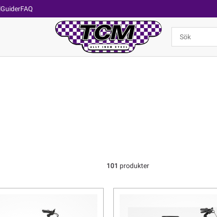
l
Guider
FAQ
101
produkter