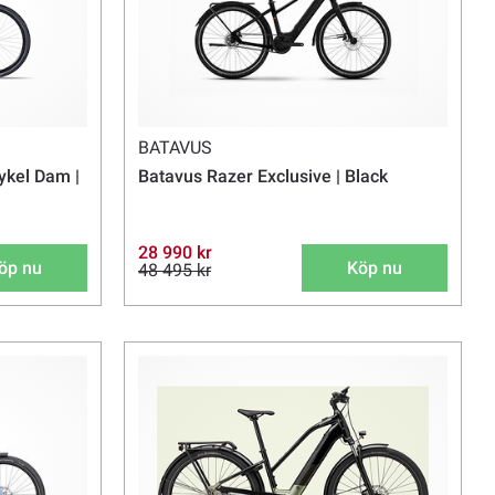
BATAVUS
ykel Dam |
Batavus Razer Exclusive | Black
28 990 kr
öp nu
Köp nu
48 495 kr