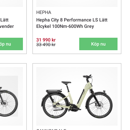
HEPHA
Lätt
Hepha City 8 Performance LS Lätt
avender
Elcykel 100Nm-600Wh Grey
31 990 kr
öp nu
Köp nu
33 490 kr