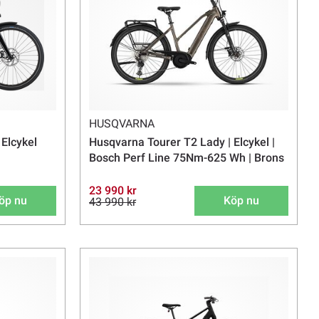
HUSQVARNA
Elcykel
Husqvarna Tourer T2 Lady | Elcykel |
Bosch Perf Line 75Nm-625 Wh | Brons
23 990 kr
öp nu
Köp nu
43 990 kr