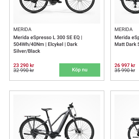
MERIDA
MERIDA
Merida eSpresso L 300 SE EQ |
Merida eSpr
504Wh/40Nm | Elcykel | Dark
Matt Dark 
Silver/Black
23 290 kr
26 997 kr
Köp nu
32 990 kr
35 990 kr