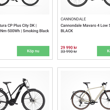
CANNONDALE
ura CP Plus City DK |
Cannondale Mavaro 4 Low S
50Nm-500Wh | Smoking Black
BLACK
29 990 kr
Köp nu
K
33 990 kr