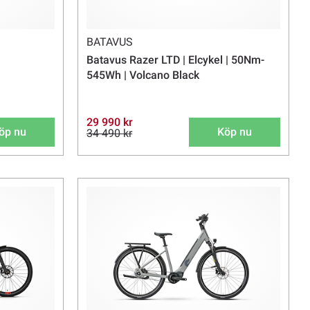
BATAVUS
Batavus Razer LTD | Elcykel | 50Nm-
545Wh | Volcano Black
29 990 kr
öp nu
Köp nu
34 490 kr