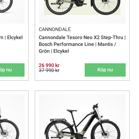
CANNONDALE
 | Elcykel
Cannondale Tesoro Neo X2 Step-Thru |
Bosch Performance Line | Mantis /
Grön | Elcykel
26 990 kr
öp nu
Köp nu
37 990 kr