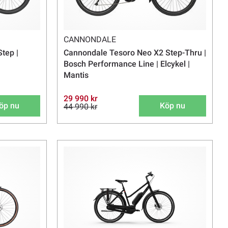
CANNONDALE
tep |
Cannondale Tesoro Neo X2 Step-Thru |
Bosch Performance Line | Elcykel |
Mantis
29 990 kr
öp nu
Köp nu
44 990 kr