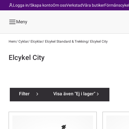
Logga in/Skapa konto
Om oss
Verkstad
Våra butiker
Förmånscyke
Meny
Hem
Cyklar
Elcyklar
Elcykel Standard & Trekking
Elcykel City
Elcykel City
Filter
Visa även "Ej i lager"