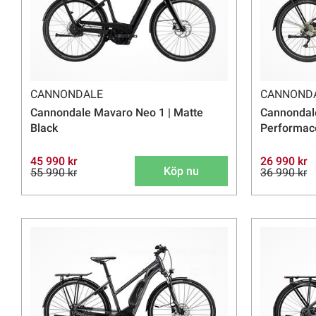
CANNONDALE
CANNOND
Cannondale Mavaro Neo 1 | Matte
Cannondale
Black
Performace 
45 990 kr
26 990 kr
Köp nu
55 990 kr
36 990 kr