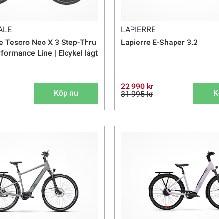
ALE
LAPIERRE
 Tesoro Neo X 3 Step-Thru
Lapierre E-Shaper 3.2
formance Line | Elcykel lågt
22 990 kr
Köp nu
K
31 995 kr