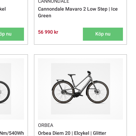
CANNONDALE
kel
Cannondale Mavaro 2 Low Step | Ice
Green
56 990 kr
öp nu
Köp nu
ORBEA
 85Nm/540Wh
Orbea Diem 20 | Elcykel | Glitter