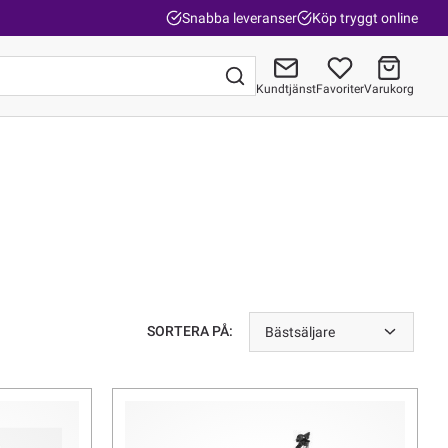
Snabba leveranser
Köp tryggt online
Kundtjänst
Favoriter
Varukorg
Gå till kassan
SORTERA PÅ:
Bästsäljare