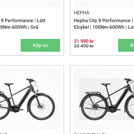
HEPHA
 8 Performance | Lätt
Hepha City 8 Performance | 
100Nm-600Wh | Grå
Elcykel | 100Nm-600Wh | L
31 990 kr
Köp nu
K
33 490 kr