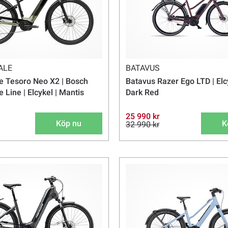
ALE
BATAVUS
 Tesoro Neo X2 | Bosch
Batavus Razer Ego LTD | Elc
Line | Elcykel | Mantis
Dark Red
25 990 kr
Köp nu
K
32 990 kr