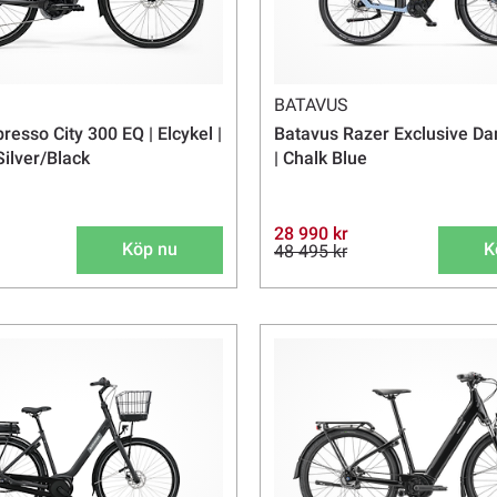
BATAVUS
esso City 300 EQ | Elcykel |
Batavus Razer Exclusive Dam
Silver/Black
| Chalk Blue
28 990 kr
Köp nu
K
48 495 kr