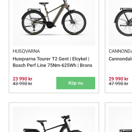
HUSQVARNA
CANNOND
Husqvarna Tourer T2 Gent | Elcykel |
Cannondale
Bosch Perf Line 75Nm-625Wh | Brons
23 990 kr
29 990 kr
Köp nu
43 990 kr
47 990 kr