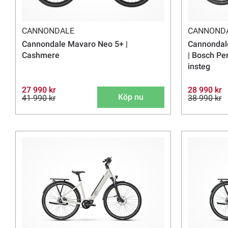
CANNONDALE
CANNOND
Cannondale Mavaro Neo 5+ |
Cannondale
Cashmere
| Bosch Per
insteg
27 990 kr
28 990 kr
Köp nu
41 990 kr
38 990 kr