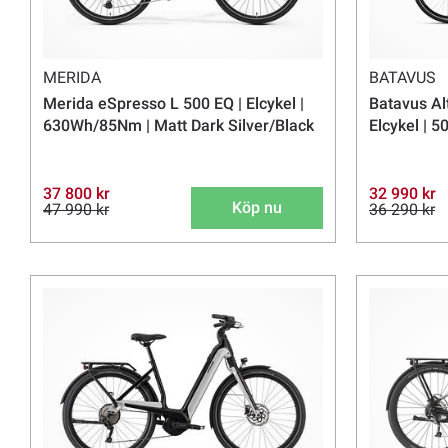
MERIDA
BATAVUS
Merida eSpresso L 500 EQ | Elcykel |
Batavus Alt
630Wh/85Nm | Matt Dark Silver/Black
Elcykel | 
37 800 kr
32 990 kr
Köp nu
47 990 kr
36 290 kr