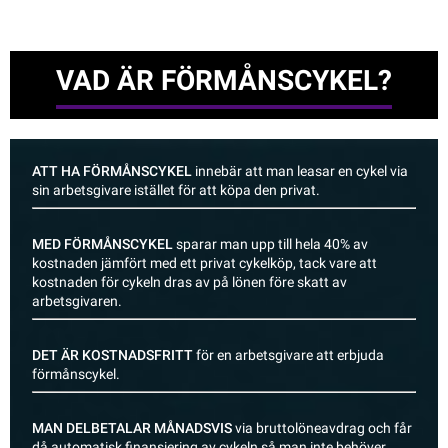
VAD ÄR FÖRMÅNSCYKEL?
ATT HA FÖRMÅNSCYKEL
innebär att man leasar en cykel via
sin arbetsgivare istället för att köpa den privat.
MED FÖRMÅNSCYKEL
sparar man upp till hela 40% av
kostnaden jämfört med ett privat cykelköp, tack vare att
kostnaden för cykeln dras av på lönen före skatt av
arbetsgivaren.
DET ÄR KOSTNADSFRITT
för en arbetsgivare att erbjuda
förmånscykel.
MAN DELBETALAR MÅNADSVIS
via bruttolöneavdrag och får
då automatisk finansiering av cykeln så man inte behöver