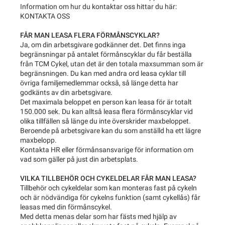
Information om hur du kontaktar oss hittar du här:
KONTAKTA OSS
FÅR MAN LEASA FLERA FÖRMÅNSCYKLAR?
Ja, om din arbetsgivare godkänner det. Det finns inga
begränsningar på antalet förmånscyklar du får beställa
från TCM Cykel, utan det är den totala maxsumman som är
begränsningen. Du kan med andra ord leasa cyklar till
övriga familjemedlemmar också, så länge detta har
godkänts av din arbetsgivare.
Det maximala beloppet en person kan leasa för är totalt
150.000 sek. Du kan alltså leasa flera förmånscyklar vid
olika tillfällen så länge du inte överskrider maxbeloppet.
Beroende på arbetsgivare kan du som anställd ha ett lägre
maxbelopp.
Kontakta HR eller förmånsansvarige för information om
vad som gäller på just din arbetsplats.
VILKA TILLBEHÖR OCH CYKELDELAR FÅR MAN LEASA?
Tillbehör och cykeldelar som kan monteras fast på cykeln
och är nödvändiga för cykelns funktion (samt cykellås) får
leasas med din förmånscykel.
Med detta menas delar som har fästs med hjälp av