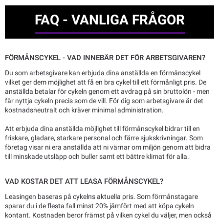
FAQ - VANLIGA FRÅGOR
FÖRMÅNSCYKEL - VAD INNEBÄR DET FÖR ARBETSGIVAREN?
Du som arbetsgivare kan erbjuda dina anställda en förmånscykel
vilket ger dem möjlighet att få en bra cykel till ett förmånligt pris. De
anställda betalar för cykeln genom ett avdrag på sin bruttolön - men
får nyttja cykeln precis som de vill. För dig som arbetsgivare är det
kostnadsneutralt och kräver minimal administration.
Att erbjuda dina anställda möjlighet till förmånscykel bidrar till en
friskare, gladare, starkare personal och färre sjukskrivningar. Som
företag visar ni era anställda att ni värnar om miljön genom att bidra
till minskade utsläpp och buller samt ett bättre klimat för alla.
VAD KOSTAR DET ATT LEASA FÖRMÅNSCYKEL?
Leasingen baseras på cykelns aktuella pris. Som förmånstagare
sparar du i de flesta fall minst 20% jämfört med att köpa cykeln
kontant. Kostnaden beror främst på vilken cykel du väljer, men också