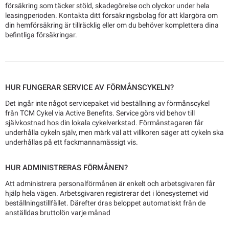
försäkring som täcker stöld, skadegörelse och olyckor under hela
leasingperioden. Kontakta ditt försäkringsbolag för att klargöra om
din hemförsäkring är tillräcklig eller om du behöver komplettera dina
befintliga försäkringar.
HUR FUNGERAR SERVICE AV FÖRMÅNSCYKELN?
Det ingår inte något servicepaket vid beställning av förmånscykel
från TCM Cykel via Active Benefits. Service görs vid behov till
självkostnad hos din lokala cykelverkstad. Förmånstagaren får
underhålla cykeln själv, men märk väl att villkoren säger att cykeln ska
underhållas på ett fackmannamässigt vis.
HUR ADMINISTRERAS FÖRMÅNEN?
Att administrera personalförmånen är enkelt och arbetsgivaren får
hjälp hela vägen. Arbetsgivaren registrerar det i lönesystemet vid
beställningstillfället. Därefter dras beloppet automatiskt från de
anställdas bruttolön varje månad