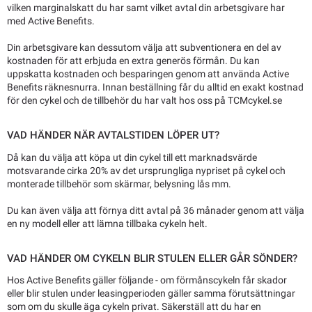
vilken marginalskatt du har samt vilket avtal din arbetsgivare har
med Active Benefits.
Din arbetsgivare kan dessutom välja att subventionera en del av
kostnaden för att erbjuda en extra generös förmån. Du kan
uppskatta kostnaden och besparingen genom att använda Active
Benefits räknesnurra. Innan beställning får du alltid en exakt kostnad
för den cykel och de tillbehör du har valt hos oss på TCMcykel.se
VAD HÄNDER NÄR AVTALSTIDEN LÖPER UT?
Då kan du välja att köpa ut din cykel till ett marknadsvärde
motsvarande cirka 20% av det ursprungliga nypriset på cykel och
monterade tillbehör som skärmar, belysning lås mm.
Du kan även välja att förnya ditt avtal på 36 månader genom att välja
en ny modell eller att lämna tillbaka cykeln helt.
VAD HÄNDER OM CYKELN BLIR STULEN ELLER GÅR SÖNDER?
Hos Active Benefits gäller följande - om förmånscykeln får skador
eller blir stulen under leasingperioden gäller samma förutsättningar
som om du skulle äga cykeln privat. Säkerställ att du har en