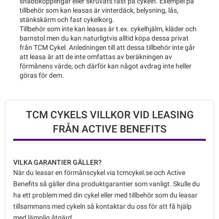
snabbkopplingar eller skruvats fast på cykeln. Exempel på
tillbehör som kan leasas är vinterdäck, belysning, lås,
stänkskärm och fast cykelkorg.
Tillbehör som inte kan leasas är t.ex. cykelhjälm, kläder och
barnstol men du kan naturligtvis alltid köpa dessa privat
från TCM Cykel. Anledningen till att dessa tillbehör inte går
att leasa är att de inte omfattas av beräkningen av
förmånens värde, och därför kan något avdrag inte heller
göras för dem.
TCM CYKELS VILLKOR VID LEASING
FRÅN ACTIVE BENEFITS
VILKA GARANTIER GÄLLER?
När du leasar en förmånscykel via tcmcykel.se och Active
Benefits så gäller dina produktgarantier som vanligt. Skulle du
ha ett problem med din cykel eller med tillbehör som du leasar
tillsammans med cykeln så kontaktar du oss för att få hjälp
med lämplig åtgärd.