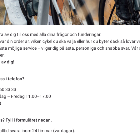
a av dig till oss med alla dina frågor och funderingar.
ar din order är, vilken cykel du ska välja eller hur du byter däck så lovar 
bästa möjliga service – vi ger dig pålästa, personliga och snabba svar. V
er.
 av dig!
ss i telefon?
60 33 33
ag – Fredag 11.00–17.00
t
oss? Fyll i formuläret nedan.
t alltid svara inom 24 timmar (vardagar).