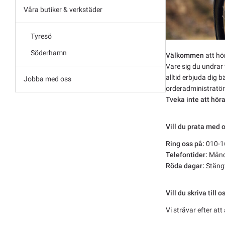
Våra butiker & verkstäder
Tyresö
Söderhamn
Välkommen
att hör
Vare sig du undrar v
alltid erbjuda dig 
Jobba med oss
orderadministratör
Tveka inte att höra
Vill du prata med o
Ring oss på:
010-1
Telefontider:
Månd
Röda dagar:
Stäng
Vill du skriva till 
Vi strävar efter at