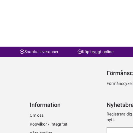
Snabba leveranser
Köp tryggt online
Förmånsc
Förmånscykel ti
Information
Nyhetsbr
Registrera dig
Om oss
nytt.
Köpvilkor / Integritet