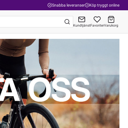
Snabba leveranser
Köp tryggt online
Kundtjänst
Favoriter
Varukorg
Gå till kassan