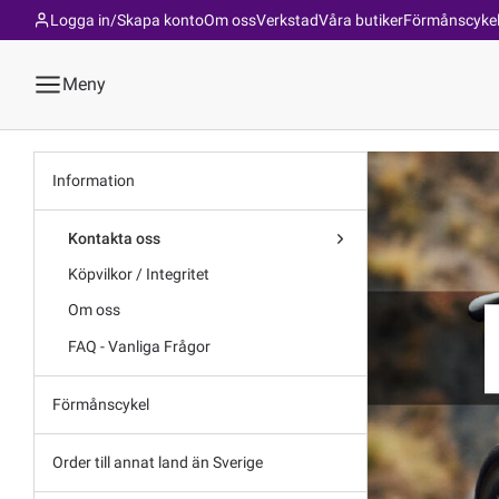
Logga in/Skapa konto
Om oss
Verkstad
Våra butiker
Förmånscyke
Meny
Information
Kontakta oss
Köpvilkor / Integritet
Om oss
FAQ - Vanliga Frågor
Förmånscykel
Order till annat land än Sverige