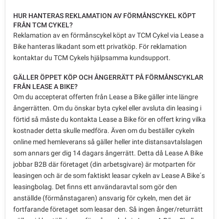
HUR HANTERAS REKLAMATION AV FÖRMÅNSCYKEL KÖPT
FRÅN TCM CYKEL?
Reklamation av en förmånscykel köpt av TCM Cykel via Lease a
Bike hanteras likadant som ett privatköp. För reklamation
kontaktar du TCM Cykels hjälpsamma kundsupport.
GÄLLER ÖPPET KÖP OCH ÅNGERRÄTT PÅ FÖRMÅNSCYKLAR
FRÅN LEASE A BIKE?
Om du accepterat offerten från Lease a Bike gäller inte längre
ångerrätten. Om du önskar byta cykel eller avsluta din leasing i
förtid så måste du kontakta Lease a Bike för en offert kring vilka
kostnader detta skulle medföra. Även om du beställer cykeln
online med hemleverans så gäller heller inte distansavtalslagen
som annars ger dig 14 dagars ångerrätt. Detta då Lease A Bike
jobbar B2B där företaget (din arbetsgivare) är motparten för
leasingen och är de som faktiskt leasar cykeln av Lease A Bike´s
leasingbolag. Det finns ett användaravtal som gör den
anställde (förmånstagaren) ansvarig för cykeln, men det är
fortfarande företaget som leasar den. Så ingen ånger/returrätt