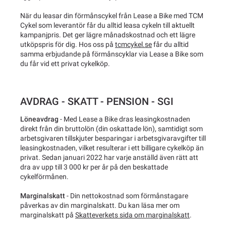
När du leasar din förmånscykel från Lease a Bike med TCM
Cykel som leverantör får du alltid leasa cykeln till aktuellt
kampanjpris. Det ger lägre månadskostnad och ett lägre
utköpspris för dig. Hos oss på
tcmcykel.se
får du alltid
samma erbjudande på förmånscyklar via Lease a Bike som
du får vid ett privat cykelköp.
AVDRAG - SKATT - PENSION - SGI
Löneavdrag
- Med Lease a Bike dras leasingkostnaden
direkt från din bruttolön (din oskattade lön), samtidigt som
arbetsgivaren tillskjuter besparingar i arbetsgivaravgifter till
leasingkostnaden, vilket resulterar i ett billigare cykelköp än
privat. Sedan januari 2022 har varje anställd även rätt att
dra av upp till 3 000 kr per år på den beskattade
cykelförmånen.
Marginalskatt
- Din nettokostnad som förmånstagare
påverkas av din marginalskatt. Du kan läsa mer om
marginalskatt på
Skatteverkets sida om marginalskatt
.