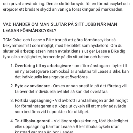
och privat användning. Den är skräddarsydd för en förmånscykel och
erbjuder ett bredare skydd än vanliga försäkringar på marknaden.
VAD HÄNDER OM MAN SLUTAR PÅ SITT JOBB NÄR MAN
LEASAR FÖRMÅNSCYKEL?
TCM Cykel och Lease a Bike tror på att göra förmånscyklar så
bekymmersfritt som möjligt, med flexiblitet som nyckelord. Om du
slutar på arbetsplatsen innan avtalstidens slut ger Lease a Bike dig
fyra olika möjligheter, beroende på din situation och behov:
Överföring till ny arbetsgivare -
om förmånstagaren byter till
en ny arbetsgivare som också är anslutna till Lease a Bike, kan
det individuella leasingavtalet överföras.
Byte av användare -
Om en annan anställd på ditt företag vill
ta över det individuella avtalet så kan det överlåtas.
Förtida uppsägning -
Vid avbrott i anställningen är det möjligt
för förmånstagaren att köpa ut cykeln till ett marknadsvärde
som bestäms vid tidpunkten för utköpet.
Ta-tillbaka-garanti -
Vid längre sjukskrivning, föräldraledighet
eller uppsägning hämtar Lease a Bike tillbaka cykeln utan
kostnad var man än bor i landet.