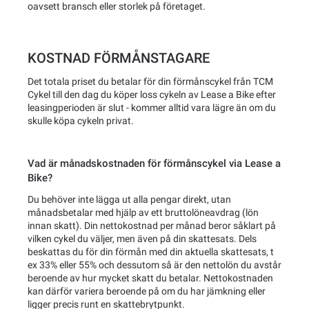
oavsett bransch eller storlek på företaget.
KOSTNAD FÖRMÅNSTAGARE
Det totala priset du betalar för din förmånscykel från TCM
Cykel till den dag du köper loss cykeln av Lease a Bike efter
leasingperioden är slut - kommer alltid vara lägre än om du
skulle köpa cykeln privat.
Vad är månadskostnaden för förmånscykel via Lease a
Bike?
Du behöver inte lägga ut alla pengar direkt, utan
månadsbetalar med hjälp av ett bruttolöneavdrag (lön
innan skatt). Din nettokostnad per månad beror såklart på
vilken cykel du väljer, men även på din skattesats. Dels
beskattas du för din förmån med din aktuella skattesats, t
ex 33% eller 55% och dessutom så är den nettolön du avstår
beroende av hur mycket skatt du betalar. Nettokostnaden
kan därför variera beroende på om du har jämkning eller
ligger precis runt en skattebrytpunkt.