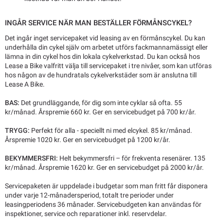
INGÅR SERVICE NÄR MAN BESTÄLLER FÖRMÅNSCYKEL?
Det ingår inget servicepaket vid leasing av en förmånscykel. Du kan
underhålla din cykel själv om arbetet utförs fackmannamässigt eller
lämna in din cykel hos din lokala cykelverkstad. Du kan också hos
Lease a Bike valfritt välja till servicepaket i tre nivåer, som kan utföras
hos någon av de hundratals cykelverkstäder som är anslutna till
Lease A Bike.
BAS:
Det grundläggande, för dig som inte cyklar så ofta. 55
kr/månad. Årspremie 660 kr. Ger en servicebudget på 700 kr/år.
TRYGG:
Perfekt för alla - speciellt ni med elcykel. 85 kr/månad.
Årspremie 1020 kr. Ger en servicebudget på 1200 kr/år.
BEKYMMERSFRI:
Helt bekymmersfri – för frekventa resenärer. 135
kr/månad. Årspremie 1620 kr. Ger en servicebudget på 2000 kr/år.
Servicepaketen är uppdelade i budgetar som man fritt får disponera
under varje 12-månadersperiod, totalt tre perioder under
leasingperiodens 36 månader. Servicebudgeten kan användas för
inspektioner, service och reparationer inkl. reservdelar.