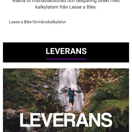
Räkna ut månadskostnad och besparing direkt med
kalkylatorn från Lease a Bike.
Lease a Bike förmånskalkylator
LEVERANS