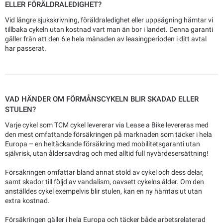
ELLER FÖRÄLDRALEDIGHET?
Vid längre sjukskrivning, föräldraledighet eller uppsägning hämtar vi
tillbaka cykeln utan kostnad vart man än bor i landet. Denna garanti
gäller från att den 6:e hela månaden av leasingperioden i ditt avtal
har passerat.
VAD HÄNDER OM FÖRMÅNSCYKELN BLIR SKADAD ELLER
STULEN?
Varje cykel som TCM cykel levererar via Lease a Bike levereras med
den mest omfattande försäkringen på marknaden som täcker i hela
Europa – en heltäckande försäkring med mobilitetsgaranti utan
självrisk, utan åldersavdrag och med alltid full nyvärdesersättning!
Försäkringen omfattar bland annat stöld av cykel och dess delar,
samt skador till följd av vandalism, oavsett cykelns ålder. Om den
anställdes cykel exempelvis blir stulen, kan en ny hämtas ut utan
extra kostnad.
Försäkringen gäller i hela Europa och täcker både arbetsrelaterad