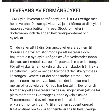
LEVERANS AV FÖRMÅNSCYKEL
TCM Cykel levererar förmånscyklar till
HELA Sverige
med
hemleverans. Du kan självklart välja att hämta ut din cykel i
någon av våra butiker i Tyresö, Stockholm eller i
Söderhamn, och då är den helt färdigmonterad och
cykelklar.
Om du väljer att få din förmånscykel levererad hem till
dörren så har vi lagt stor möda på att installera och
finjustera din nya cykel i någon av våra verkstäder, innan
den varsamt emballeras och förpackas i en stor kartong.
För att vi ska få hem cykeln till dig utan skador från frakten
så behöver vi plocka ner den lite för att den ska rymmas i
kartongen. Generellt är det sadelstolpe, framhjul och
pedaler som ska skruvas fast, men det kan variera lite
mellan olika cykeltyper. Om du har beställt tillbehör till din
förmånscykel så installerar vi dessa i möjlig mån (att de får
plats monterade i kartongen) innan cykeln skickas.
Tillsammans med cykeln kommer instruktioner för den
enkla slutmonteringen. Vi tillämpar en subventionerad
fraktkostnad om 499 kr för hemleverans till hela Sverige.