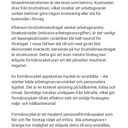
löneadministrationen är det enda som behövs. Kostnaden
dras från bruttolönen, vilket innebär att arbetsgivaren
varken behöver göra någon investering eller stå för
kostnader i förväg.
Eftersom bruttolöneavdraget sänker arbetsgivarens
lönekostnader (inklusive arbetsgivaravgifter), är det vanligt
att leasingkostnaden i praktiken blir helt neutral för
företaget. I vissa fall kan det till och med ge ett litet
ekonomiskt överskott, beroende på hur bruttolöneavdraget
är strukturerat. Detta gör att även mindre företag kan
erbjuda förmånscykel utan att det påverkar resultatet
negativt.
En förmånscykel uppskattas mycket av anställda – det
stärker både arbetsgivarvarumärket och personalens
lojalitet. Det är en konkret satsning på hållbarhet, hälsa och
trivsel. Samtidigt minskar utsläppen från biltrafik, vilket gör
förmånscykeln till ett effektivt sätt att stödja företagets
miljö- och hållbarhetsmål.
Förmånscykel är ett modernt personalförmånspaket som
fler och fler företag väljer att införa. Alla arbetsgivare i
Sverige har möjlighet att erbjuda detta till sina anställda,