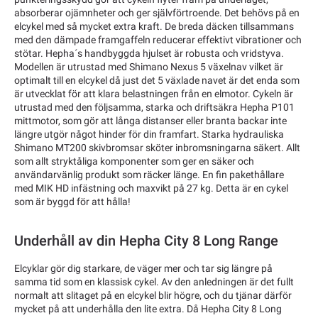
absorberar ojämnheter och ger självförtroende. Det behövs på en
elcykel med så mycket extra kraft. De breda däcken tillsammans
med den dämpade framgaffeln reducerar effektivt vibrationer och
stötar. Hepha´s handbyggda hjulset är robusta och vridstyva.
Modellen är utrustad med Shimano Nexus 5 växelnav vilket är
optimalt till en elcykel då just det 5 växlade navet är det enda som
är utvecklat för att klara belastningen från en elmotor. Cykeln är
utrustad med den följsamma, starka och driftsäkra Hepha P101
mittmotor, som gör att långa distanser eller branta backar inte
längre utgör något hinder för din framfart. Starka hydrauliska
Shimano MT200 skivbromsar sköter inbromsningarna säkert. Allt
som allt stryktåliga komponenter som ger en säker och
användarvänlig produkt som räcker länge. En fin pakethållare
med MIK HD infästning och maxvikt på 27 kg. Detta är en cykel
som är byggd för att hålla!
Underhåll av din Hepha City 8 Long Range
Elcyklar gör dig starkare, de väger mer och tar sig längre på
samma tid som en klassisk cykel. Av den anledningen är det fullt
normalt att slitaget på en elcykel blir högre, och du tjänar därför
mycket på att underhålla den lite extra. Då Hepha City 8 Long