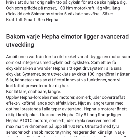
krävs att du har originalkvitto på cykeln för att de ska hjälpa dig.
Och som grädde på moset, 100 Nm motorkraft, låg vikt, lång
räckvidd och Shimanos starka 5-växlade navväxel. Säker.
Kraftfull. Smart. Ren Hepha.
Bakom varje Hepha elmotor ligger avancerad
utveckling
Ambitionen var från första ritstrecket var att bygga en motor som
sömlöst integreras med cykeln och cyklisten. Som ett av få
elcykelmärken använder Hepha sitt eget drivsystem i alla sina
elcyklar. Systemet, som utvecklats av cirka 100 ingenjörer i nästan
5 år, kännetecknas av ett flertal innovativa funktioner, som vi
kortfattat presenterar för dig här.
Kör lättare, snabbare, längre.
Upplev Hepha-fördelen med motorer, som erbjuder oöverträffat
effekt-viktförhållande och effektivitet. Njut av längre turer med
optimal prestanda i alla typer av terräng. Hepha´s motorer är ett
riktigt kraftpaket. I kärnan av Hepha City 8 Long Range ligger
Hepha P101C motorn, som erbjuder rejäla reserver med ett
maximalt vridmoment på upp till 100 Nm. Utrustad med fyra
sensorer och snabb motorstyrning reagerar den känsligt i varje