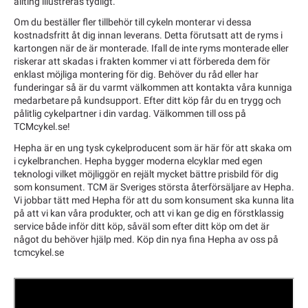
allting illustreras tydligt.
Om du beställer fler tillbehör till cykeln monterar vi dessa
kostnadsfritt åt dig innan leverans. Detta förutsatt att de ryms i
kartongen när de är monterade. Ifall de inte ryms monterade eller
riskerar att skadas i frakten kommer vi att förbereda dem för
enklast möjliga montering för dig. Behöver du råd eller har
funderingar så är du varmt välkommen att kontakta våra kunniga
medarbetare på kundsupport. Efter ditt köp får du en trygg och
pålitlig cykelpartner i din vardag. Välkommen till oss på
TCMcykel.se!
Hepha är en ung tysk cykelproducent som är här för att skaka om
i cykelbranchen. Hepha bygger moderna elcyklar med egen
teknologi vilket möjliggör en rejält mycket bättre prisbild för dig
som konsument. TCM är Sveriges största återförsäljare av Hepha.
Vi jobbar tätt med Hepha för att du som konsument ska kunna lita
på att vi kan våra produkter, och att vi kan ge dig en förstklassig
service både inför ditt köp, såväl som efter ditt köp om det är
något du behöver hjälp med. Köp din nya fina Hepha av oss på
tcmcykel.se