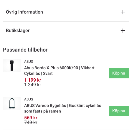
Övrig information
Butikslager
Passande tillbehör
ABUS
Abus Bordo X-Plus 6000K/90 | Vikbart
Köp nu
Cykellås | Svart
1 199 kr
1 349 kr
ABUS
ABUS Varedo Bygellås | Godkänt cykellås
Köp nu
som fästs på ramen
569 kr
749 kr