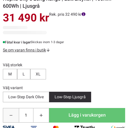
600Wh | Ljusgrå
31 490 kr
Rek. pris 32 490 kr
Fåtal kvar i lager
Skickas inom 1-3 dagar
Se om varan finns i butik
Välj storlek
M
L
XL
Välj variant
Low-Step Dark Olive
Low-Step Ljusgrå
Lägg i varukorgen