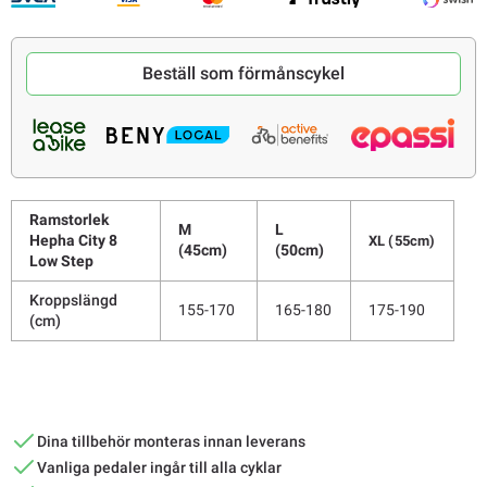
Beställ som förmånscykel
Ramstorlek
M
L
Hepha City 8
XL (55cm)
(45cm)
(50cm)
Low Step
Kroppslängd
155-170
165-180
175-190
(cm)
Dina tillbehör monteras innan leverans
Vanliga pedaler ingår till alla cyklar