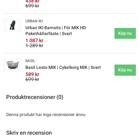
438 kr
699 kr
URBAN IKI
Urban IKI Barnsits | För MIK HD
Köp nu
Pakethållarfäste | Svart
1 087 kr
1 289 kr
BASIL
Basil Lesto MIK | Cykelkorg MIK | Svart
Köp nu
589 kr
699 kr
Produktrecensioner (0)
Denna produkt har inga recensioner ännu
Skriv en recension