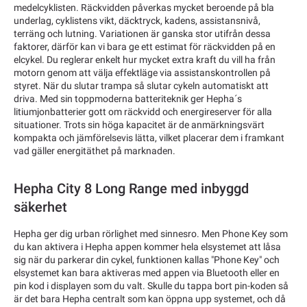
medelcyklisten. Räckvidden påverkas mycket beroende på bla
underlag, cyklistens vikt, däcktryck, kadens, assistansnivå,
terräng och lutning. Variationen är ganska stor utifrån dessa
faktorer, därför kan vi bara ge ett estimat för räckvidden på en
elcykel. Du reglerar enkelt hur mycket extra kraft du vill ha från
motorn genom att välja effektläge via assistanskontrollen på
styret. När du slutar trampa så slutar cykeln automatiskt att
driva. Med sin toppmoderna batteriteknik ger Hepha´s
litiumjonbatterier gott om räckvidd och energireserver för alla
situationer. Trots sin höga kapacitet är de anmärkningsvärt
kompakta och jämförelsevis lätta, vilket placerar dem i framkant
vad gäller energitäthet på marknaden.
Hepha City 8 Long Range med inbyggd
säkerhet
Hepha ger dig urban rörlighet med sinnesro. Men Phone Key som
du kan aktivera i Hepha appen kommer hela elsystemet att låsa
sig när du parkerar din cykel, funktionen kallas "Phone Key" och
elsystemet kan bara aktiveras med appen via Bluetooth eller en
pin kod i displayen som du valt. Skulle du tappa bort pin-koden så
är det bara Hepha centralt som kan öppna upp systemet, och då