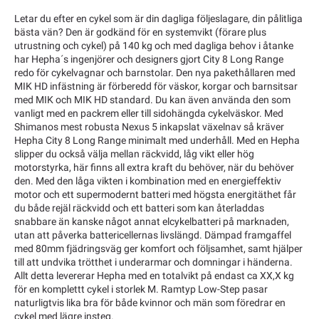
Letar du efter en cykel som är din dagliga följeslagare, din pålitliga
bästa vän? Den är godkänd för en systemvikt (förare plus
utrustning och cykel) på 140 kg och med dagliga behov i åtanke
har Hepha´s ingenjörer och designers gjort City 8 Long Range
redo för cykelvagnar och barnstolar. Den nya pakethållaren med
MIK HD infästning är förberedd för väskor, korgar och barnsitsar
med MIK och MIK HD standard. Du kan även använda den som
vanligt med en packrem eller till sidohängda cykelväskor. Med
Shimanos mest robusta Nexus 5 inkapslat växelnav så kräver
Hepha City 8 Long Range minimalt med underhåll. Med en Hepha
slipper du också välja mellan räckvidd, låg vikt eller hög
motorstyrka, här finns all extra kraft du behöver, när du behöver
den. Med den låga vikten i kombination med en energieffektiv
motor och ett supermodernt batteri med högsta energitäthet får
du både rejäl räckvidd och ett batteri som kan återladdas
snabbare än kanske något annat elcykelbatteri på marknaden,
utan att påverka battericellernas livslängd. Dämpad framgaffel
med 80mm fjädringsväg ger komfort och följsamhet, samt hjälper
till att undvika trötthet i underarmar och domningar i händerna.
Allt detta levererar Hepha med en totalvikt på endast ca XX,X kg
för en komplettt cykel i storlek M. Ramtyp Low-Step pasar
naturligtvis lika bra för både kvinnor och män som föredrar en
cykel med lägre insteg.