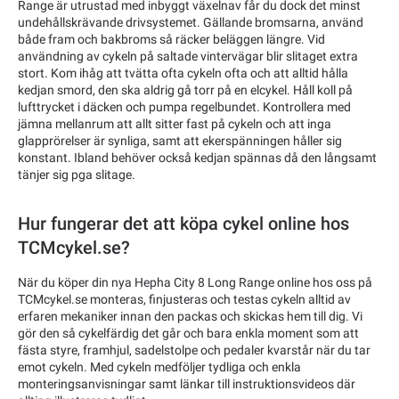
Range är utrustad med inbyggt växelnav får du dock det minst
undehållskrävande drivsystemet. Gällande bromsarna, använd
både fram och bakbroms så räcker beläggen längre. Vid
användning av cykeln på saltade vintervägar blir slitaget extra
stort. Kom ihåg att tvätta ofta cykeln ofta och att alltid hålla
kedjan smord, den ska aldrig gå torr på en elcykel. Håll koll på
lufttrycket i däcken och pumpa regelbundet. Kontrollera med
jämna mellanrum att allt sitter fast på cykeln och att inga
glapprörelser är synliga, samt att ekerspänningen håller sig
konstant. Ibland behöver också kedjan spännas då den långsamt
tänjer sig pga slitage.
Hur fungerar det att köpa cykel online hos
TCMcykel.se?
När du köper din nya Hepha City 8 Long Range online hos oss på
TCMcykel.se monteras, finjusteras och testas cykeln alltid av
erfaren mekaniker innan den packas och skickas hem till dig. Vi
gör den så cykelfärdig det går och bara enkla moment som att
fästa styre, framhjul, sadelstolpe och pedaler kvarstår när du tar
emot cykeln. Med cykeln medföljer tydliga och enkla
monteringsanvisningar samt länkar till instruktionsvideos där