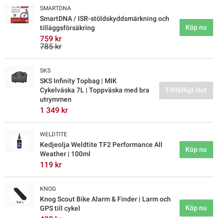
SMARTDNA
SmartDNA / ISR-stöldskyddsmärkning och
Köp nu
tilläggsförsäkring
759 kr
785 kr
SKS
SKS Infinity Topbag | MIK
Cykelväska 7L | Toppväska med bra
Tillfälligt slut
utrymmen
1 349 kr
WELDTITE
Kedjeolja Weldtite TF2 Performance All
Köp nu
Weather | 100ml
119 kr
KNOG
Knog Scout Bike Alarm & Finder | Larm och
Köp nu
GPS till cykel