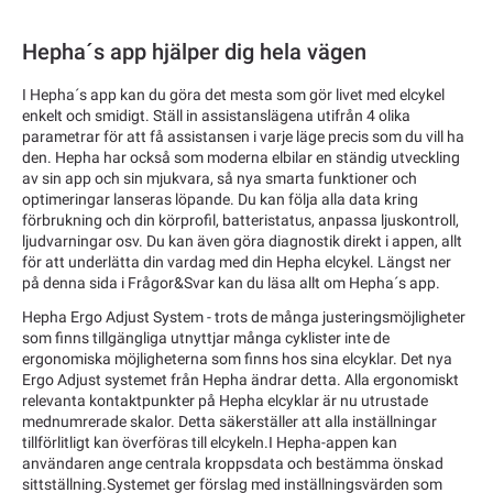
Hepha´s app hjälper dig hela vägen
I Hepha´s app kan du göra det mesta som gör livet med elcykel
enkelt och smidigt. Ställ in assistanslägena utifrån 4 olika
parametrar för att få assistansen i varje läge precis som du vill ha
den. Hepha har också som moderna elbilar en ständig utveckling
av sin app och sin mjukvara, så nya smarta funktioner och
optimeringar lanseras löpande. Du kan följa alla data kring
förbrukning och din körprofil, batteristatus, anpassa ljuskontroll,
ljudvarningar osv. Du kan även göra diagnostik direkt i appen, allt
för att underlätta din vardag med din Hepha elcykel. Längst ner
på denna sida i Frågor&Svar kan du läsa allt om Hepha´s app.
Hepha Ergo Adjust System - trots de många justeringsmöjligheter
som finns tillgängliga utnyttjar många cyklister inte de
ergonomiska möjligheterna som finns hos sina elcyklar. Det nya
Ergo Adjust systemet från Hepha ändrar detta. Alla ergonomiskt
relevanta kontaktpunkter på Hepha elcyklar är nu utrustade
mednumrerade skalor. Detta säkerställer att alla inställningar
tillförlitligt kan överföras till elcykeln.I Hepha-appen kan
användaren ange centrala kroppsdata och bestämma önskad
sittställning.Systemet ger förslag med inställningsvärden som