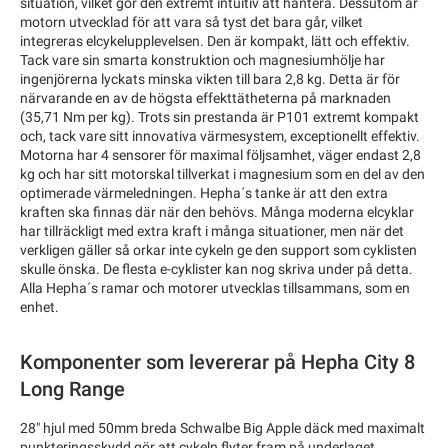
situation, vilket gör den extremt intuitiv att hantera. Dessutom är
motorn utvecklad för att vara så tyst det bara går, vilket
integreras elcykelupplevelsen. Den är kompakt, lätt och effektiv.
Tack vare sin smarta konstruktion och magnesiumhölje har
ingenjörerna lyckats minska vikten till bara 2,8 kg. Detta är för
närvarande en av de högsta effekttätheterna på marknaden
(35,71 Nm per kg). Trots sin prestanda är P101 extremt kompakt
och, tack vare sitt innovativa värmesystem, exceptionellt effektiv.
Motorna har 4 sensorer för maximal följsamhet, väger endast 2,8
kg och har sitt motorskal tillverkat i magnesium som en del av den
optimerade värmeledningen. Hepha´s tanke är att den extra
kraften ska finnas där när den behövs. Många moderna elcyklar
har tillräckligt med extra kraft i många situationer, men när det
verkligen gäller så orkar inte cykeln ge den support som cyklisten
skulle önska. De flesta e-cyklister kan nog skriva under på detta.
Alla Hepha´s ramar och motorer utvecklas tillsammans, som en
enhet.
Komponenter som levererar på Hepha City 8
Long Range
28" hjul med 50mm breda Schwalbe Big Apple däck med maximalt
punkteringsskydd gör att cykeln flyter fram på underlaget,