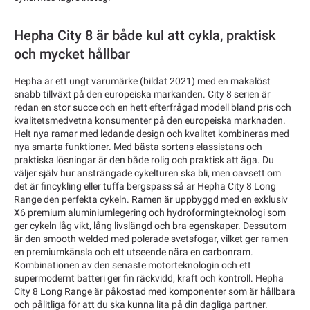
Hepha City 8 är både kul att cykla, praktisk
och mycket hållbar
Hepha är ett ungt varumärke (bildat 2021) med en makalöst
snabb tillväxt på den europeiska markanden. City 8 serien är
redan en stor succe och en hett efterfrågad modell bland pris och
kvalitetsmedvetna konsumenter på den europeiska marknaden.
Helt nya ramar med ledande design och kvalitet kombineras med
nya smarta funktioner. Med bästa sortens elassistans och
praktiska lösningar är den både rolig och praktisk att äga. Du
väljer själv hur ansträngade cykelturen ska bli, men oavsett om
det är fincykling eller tuffa bergspass så är Hepha City 8 Long
Range den perfekta cykeln. Ramen är uppbyggd med en exklusiv
X6 premium aluminiumlegering och hydroformingteknologi som
ger cykeln låg vikt, lång livslängd och bra egenskaper. Dessutom
är den smooth welded med polerade svetsfogar, vilket ger ramen
en premiumkänsla och ett utseende nära en carbonram.
Kombinationen av den senaste motorteknologin och ett
supermodernt batteri ger fin räckvidd, kraft och kontroll. Hepha
City 8 Long Range är påkostad med komponenter som är hållbara
och pålitliga för att du ska kunna lita på din dagliga partner.