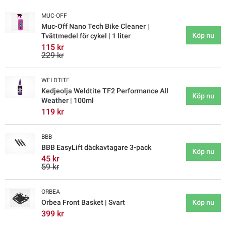
MUC-OFF
Muc-Off Nano Tech Bike Cleaner |
Köp nu
Tvättmedel för cykel | 1 liter
115 kr
229 kr
WELDTITE
Kedjeolja Weldtite TF2 Performance All
Köp nu
Weather | 100ml
119 kr
BBB
BBB EasyLift däckavtagare 3-pack
Köp nu
45 kr
59 kr
ORBEA
Orbea Front Basket | Svart
Köp nu
399 kr