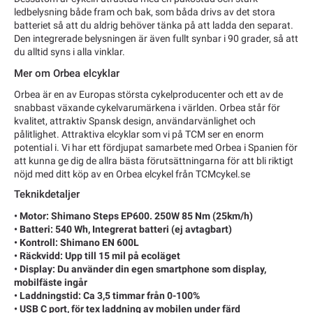
ledbelysning både fram och bak, som båda drivs av det stora
batteriet så att du aldrig behöver tänka på att ladda den separat.
Den integrerade belysningen är även fullt synbar i 90 grader, så att
du alltid syns i alla vinklar.
Mer om Orbea elcyklar
Orbea är en av Europas största cykelproducenter och ett av de
snabbast växande cykelvarumärkena i världen. Orbea står för
kvalitet, attraktiv Spansk design, användarvänlighet och
pålitlighet. Attraktiva elcyklar som vi på TCM ser en enorm
potential i. Vi har ett fördjupat samarbete med Orbea i Spanien för
att kunna ge dig de allra bästa förutsättningarna för att bli riktigt
nöjd med ditt köp av en Orbea elcykel från TCMcykel.se
Teknikdetaljer
• Motor: Shimano Steps EP600. 250W 85 Nm (25km/h)
• Batteri: 540 Wh, Integrerat batteri (ej avtagbart)
• Kontroll: Shimano EN 600L
• Räckvidd: Upp till 15 mil på ecoläget
• Display: Du använder din egen smartphone som display,
mobilfäste ingår
• Laddningstid: Ca 3,5 timmar från 0-100%
• USB C port, för tex laddning av mobilen under färd