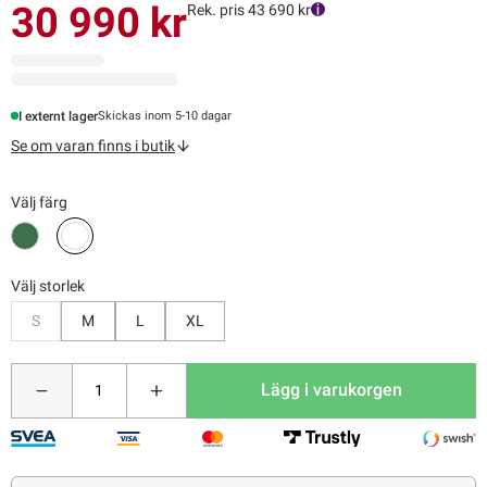
30 990 kr
Rek. pris 43 690 kr
I externt lager
Skickas inom 5-10 dagar
Se om varan finns i butik
Välj färg
Välj storlek
Bevaka
S
M
L
XL
Lägg i varukorgen