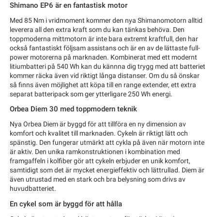
Shimano EP6 är en fantastisk motor
Med 85 Nm i vridmoment kommer den nya Shimanomotorn alltid
leverera all den extra kraft som du kan tänkas behöva. Den
toppmoderna mittmotorn är inte bara extremt kraftfull, den har
också fantastiskt följsam assistans och är en av de lättaste full-
power motorerna på marknaden. Kombinerat med ett modernt
litiumbatteri på 540 Wh kan du kännna dig trygg med att batteriet
kommer räcka även vid riktigt långa distanser. Om du så önskar
så finns även möjlighet att köpa till en range extender, ett extra
separat batteripack som ger ytterligare 250 Wh energi.
Orbea Diem 30 med toppmodern teknik
Nya Orbea Diem är byggd för att tillföra en ny dimension av
komfort och kvalitet till marknaden. Cykeln är riktigt lätt och
spänstig. Den fungerar utmärkt att cykla på även när motorn inte
är aktiv. Den unika ramkonstruktionen i kombination med
framgaffeln i kolfiber gör att cykeln erbjuder en unik komfort,
samtidigt som det är mycket energieffektiv och lättrullad. Diem är
även utrustad med en stark och bra belysning som drivs av
huvudbatteriet.
En cykel som är byggd för att hålla