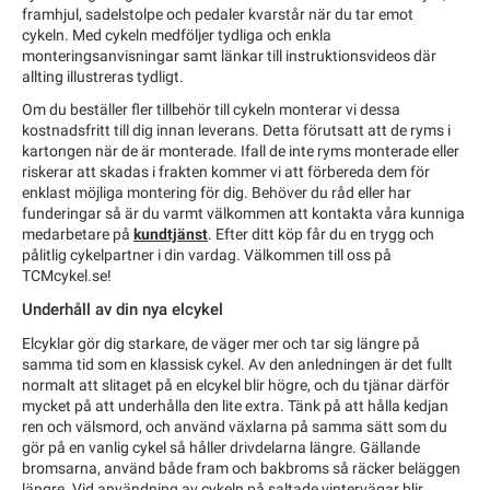
framhjul, sadelstolpe och pedaler kvarstår när du tar emot
cykeln. Med cykeln medföljer tydliga och enkla
monteringsanvisningar samt länkar till instruktionsvideos där
allting illustreras tydligt.
Om du beställer fler tillbehör till cykeln monterar vi dessa
kostnadsfritt till dig innan leverans. Detta förutsatt att de ryms i
kartongen när de är monterade. Ifall de inte ryms monterade eller
riskerar att skadas i frakten kommer vi att förbereda dem för
enklast möjliga montering för dig. Behöver du råd eller har
funderingar så är du varmt välkommen att kontakta våra kunniga
medarbetare på
kundtjänst
. Efter ditt köp får du en trygg och
pålitlig cykelpartner i din vardag. Välkommen till oss på
TCMcykel.se!
Underhåll av din nya elcykel
Elcyklar gör dig starkare, de väger mer och tar sig längre på
samma tid som en klassisk cykel. Av den anledningen är det fullt
normalt att slitaget på en elcykel blir högre, och du tjänar därför
mycket på att underhålla den lite extra. Tänk på att hålla kedjan
ren och välsmord, och använd växlarna på samma sätt som du
gör på en vanlig cykel så håller drivdelarna längre. Gällande
bromsarna, använd både fram och bakbroms så räcker beläggen
längre. Vid användning av cykeln på saltade vintervägar blir