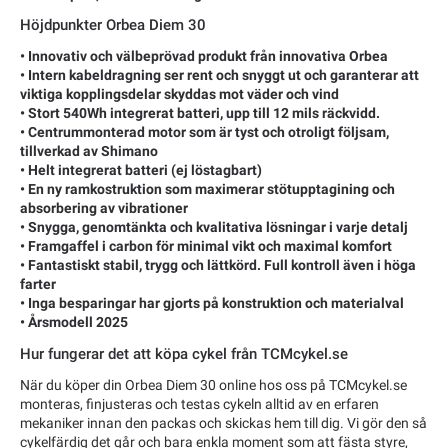
Höjdpunkter Orbea Diem 30
• Innovativ och välbeprövad produkt från innovativa Orbea
• Intern kabeldragning ser rent och snyggt ut och garanterar att
viktiga kopplingsdelar skyddas mot väder och vind
• Stort 540Wh integrerat batteri, upp till 12 mils räckvidd.
• Centrummonterad motor som är tyst och otroligt följsam,
tillverkad av Shimano
• Helt integrerat batteri (ej löstagbart)
• En ny ramkostruktion som maximerar stötupptagining och
absorbering av vibrationer
• Snygga, genomtänkta och kvalitativa lösningar i varje detalj
• Framgaffel i carbon för minimal vikt och maximal komfort
• Fantastiskt stabil, trygg och lättkörd. Full kontroll även i höga
farter
• Inga besparingar har gjorts på konstruktion och materialval
• Årsmodell 2025
Hur fungerar det att köpa cykel från TCMcykel.se
När du köper din Orbea Diem 30 online hos oss på TCMcykel.se
monteras, finjusteras och testas cykeln alltid av en erfaren
mekaniker innan den packas och skickas hem till dig. Vi gör den så
cykelfärdig det går och bara enkla moment som att fästa styre,