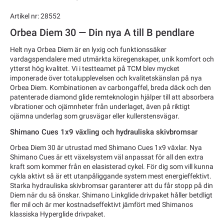
Artikel nr: 28552
Orbea Diem 30 — Din nya A till B pendlare
Helt nya Orbea Diem är en lyxig och funktionssäker
vardagspendalere med utmärkta köregenskaper, unik komfort och
ytterst hög kvalitet. Vi i testteamet på TCM blev mycket
imponerade över totalupplevelsen och kvalitetskänslan på nya
Orbea Diem. Kombinationen av carbongaffel, breda däck och den
patenterade diamond glide remteknologin hjälper till att absorbera
vibrationer och ojämnheter från underlaget, även på riktigt
ojämna underlag som grusvägar eller kullerstensvägar.
Shimano Cues 1x9 växling och hydrauliska skivbromsar
Orbea Diem 30 är utrustad med Shimano Cues 1x9 växlar. Nya
Shimano Cues är ett växelsystem väl anpassat för all den extra
kraft som kommer från en elasisterad cykel. För dig som vill kunna
cykla aktivt så är ett utanpåliggande system mest energieffektivt.
Starka hydrauliska skivbromsar garanterer att du får stopp på din
Diem när du så önskar. Shimano Linkglide drivpaket håller betdligt
fler mil och är mer kostnadseffektivt jämfört med Shimanos
klassiska Hyperglide drivpaket.