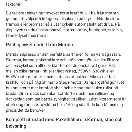
faktorer.
Du reglerar enkelt hur mycket extra kraft du vill ha från motorn
genom att välja effektläge via displayen på styret. När du slutar
trampa eller bromsar så slutar cykeln automatiskt att driva. På
displayen ser du assistansnivå, batteristatus, hastighet, sträcka,
tänder lyset med mera.
Pålitlig cykelmodell från Merida
Merida eSpresso är den perfekta partneren för en vardag i stan.
Skärmar, lampa, pakethållare och stöd som gör livet lite lättare
och en cykel som alltid är klar för det du önskar att göra. Välj
mellan olika ramar - rät eller lågt insteg, 750Wh, 630Wh eller
504Wh integrerat eller semi-integrerat batteri. Alla cyklar har
kraftfull och pålitlig Shimano Steps-motor. Dämpargaffel gör livet
bakom styret mer komfortabelt och de snabba hjulen rullar på
breda 50mm däck som ökar komforten, och med reflexer på
däcksidan som ger bättre synlighet i trafiken. Lättviktsram som är
stark nog för en totalvikt på hela 150 kg så att du kan få med dig
precis det du behöver.
Komplett utrustad med Pakethållare, skärmar, stöd och
belysning