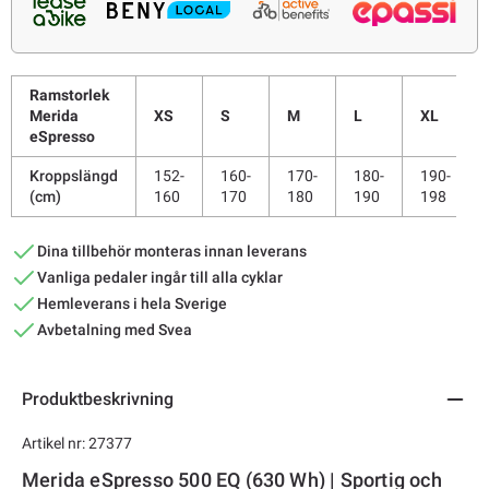
Ramstorlek
Merida
XS
S
M
L
XL
eSpresso
Kroppslängd
152-
160-
170-
180-
190-
(cm)
160
170
180
190
198
Dina tillbehör monteras innan leverans
Vanliga pedaler ingår till alla cyklar
Hemleverans i hela Sverige
Avbetalning med Svea
Produktbeskrivning
Artikel nr: 27377
Merida eSpresso 500 EQ (630 Wh) | Sportig och