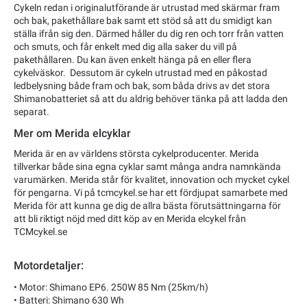
Cykeln redan i originalutförande är utrustad med skärmar fram
och bak, pakethållare bak samt ett stöd så att du smidigt kan
ställa ifrån sig den. Därmed håller du dig ren och torr från vatten
och smuts, och får enkelt med dig alla saker du vill på
pakethållaren. Du kan även enkelt hänga på en eller flera
cykelväskor. Dessutom är cykeln utrustad med en påkostad
ledbelysning både fram och bak, som båda drivs av det stora
Shimanobatteriet så att du aldrig behöver tänka på att ladda den
separat.
Mer om Merida elcyklar
Merida är en av världens största cykelproducenter. Merida
tillverkar både sina egna cyklar samt många andra namnkända
varumärken. Merida står för kvalitet, innovation och mycket cykel
för pengarna. Vi på tcmcykel.se har ett fördjupat samarbete med
Merida för att kunna ge dig de allra bästa förutsättningarna för
att bli riktigt nöjd med ditt köp av en Merida elcykel från
TCMcykel.se
Motordetaljer:
• Motor: Shimano EP6. 250W 85 Nm (25km/h)
• Batteri: Shimano 630 Wh