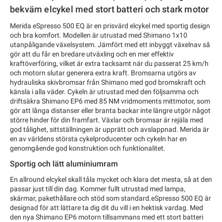
bekväm elcykel med stort batteri och stark motor
Merida eSpresso 500 EQ är en prisvärd elcykel med sportig design
och bra komfort. Modellen är utrustad med Shimano 1x10
utanpåligande växelsystem. Jämfört med ett inbyggt växelnav så
gör att du får en bredare utväxling och en mer effektiv
kraftöverföring, vilket är extra tacksamt när du passerat 25 km/h
och motorn slutar generera extra kraft. Bromsarna utgörs av
hydrauliska skivbromsar från Shimano med god bromskraft och
känsla i alla väder. Cykeln är utrustad med den följsamma och
driftsäkra Shimano EP6 med 85 NM vridmoments mittmotor, som
gör att långa distanser eller branta backar inte längre utgör något
större hinder för din framfart. Växlar och bromsar är rejäla med
god tålighet, sittställningen är upprätt och avslappnad. Merida är
en av världens största cykelproducenter och cykeln har en
genomgående god konstruktion och funktionalitet.
Sportig och lätt aluminiumram
En allround elcykel skall tåla mycket och klara det mesta, så at den
passar just till din dag. Kommer fullt utrustad med lampa,
skärmar, pakethållare och stöd som standard.eSpresso 500 EQ är
designad för att lättare ta dig dit du vill i en hektisk vardag. Med
den nya Shimano EP6 motorn tillsammans med ett stort batteri