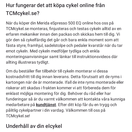
Hur fungerar det att köpa cykel online från
TCMcykel.se?
När du köper din Merida eSpresso 500 EQ online hos oss på
TCMcykel.se monteras, finjusteras och testas cykeln alltid av en
erfaren mekaniker innan den packas och skickas hem till dig. Vi
gör den så cykelfärdig det går och bara enkla moment som att
fästa styre, framhjul, sadelstolpe och pedaler kvarstår när du tar
emot cykeln. Med cykeln medföljer tydliga och enkla
monteringsanvisningar samt länkar till instruktionsvideos där
allting illustreras tydligt.
Om du beställer fler tillbehör till cykeln monterar vi dessa
kostnadsfritt till dig innan leverans. Detta förutsatt att de ryms i
kartongen när de är monterade. Ifall de inte ryms monterade eller
riskerar att skadas i frakten kommer vi att förbereda dem för
enklast möjliga montering för dig. Behöver du råd eller har
funderingar så är du varmt välkommen att kontakta våra kunniga
medarbetare på
kundtjänst
. Efter ditt köp får du en trygg och
pålitlig cykelpartner i din vardag. Välkommen till oss på
TCMcykel.se!
Underhåll av din elcykel