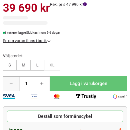
39 690 kr
Rek. pris 47 990 kr
I externt lager
Skickas inom 3-6 dagar
Se om varan finns i butik
Välj storlek
Bevaka
S
M
L
XL
Lägg i varukorgen
Beställ som förmånscykel