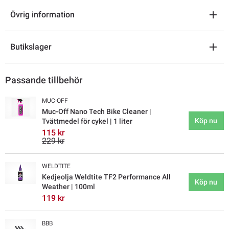
Övrig information
Butikslager
Passande tillbehör
MUC-OFF
Muc-Off Nano Tech Bike Cleaner |
Köp nu
Tvättmedel för cykel | 1 liter
115 kr
229 kr
WELDTITE
Kedjeolja Weldtite TF2 Performance All
Köp nu
Weather | 100ml
119 kr
BBB