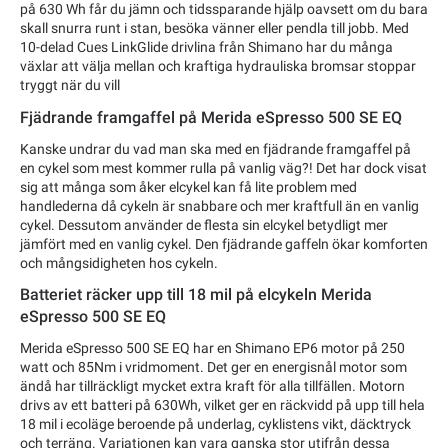
på 630 Wh får du jämn och tidssparande hjälp oavsett om du bara
skall snurra runt i stan, besöka vänner eller pendla till jobb. Med
10-delad Cues LinkGlide drivlina från Shimano har du många
växlar att välja mellan och kraftiga hydrauliska bromsar stoppar
tryggt när du vill
Fjädrande framgaffel på Merida eSpresso 500 SE EQ
Kanske undrar du vad man ska med en fjädrande framgaffel på
en cykel som mest kommer rulla på vanlig väg?! Det har dock visat
sig att många som åker elcykel kan få lite problem med
handlederna då cykeln är snabbare och mer kraftfull än en vanlig
cykel. Dessutom använder de flesta sin elcykel betydligt mer
jämfört med en vanlig cykel. Den fjädrande gaffeln ökar komforten
och mångsidigheten hos cykeln.
Batteriet räcker upp till 18 mil på elcykeln Merida
eSpresso 500 SE EQ
Merida eSpresso 500 SE EQ har en Shimano EP6 motor på 250
watt och 85Nm i vridmoment. Det ger en energisnål motor som
ändå har tillräckligt mycket extra kraft för alla tillfällen. Motorn
drivs av ett batteri på 630Wh, vilket ger en räckvidd på upp till hela
18 mil i ecoläge beroende på underlag, cyklistens vikt, däcktryck
och terräng. Variationen kan vara ganska stor utifrån dessa