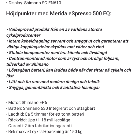
• Display: Shimano SC-EN610
Höjdpunkter med Merida eSpresso 500 EQ:
• Välbeprövad produkt från en av världens största
cykelproducenter
• Intern kabeldragning ser rent och snyggt ut och garanterar att
viktiga kopplingsdelar skyddas mot väder och vind
• Stabila komponenter med bra känsla och livslängd
• Centrummonterad motor som är tyst och otroligt följsam,
tillverkad av Shimano
• Löstagbart batteri, kan laddas både när det sitter på cykeln och
löst
• Lätt och fin ram med modern design och teknik
• Snygga, genomtänkta och kvalitativa lösningar
- Motor: Shimano EP6
- Batteri: Shimano 630 Integrerat och uttagbart
- Laddtid: Ca 5 timmar för ett tomt batteri
- Räckvidd: Upp till 18 mil i ecoläge
- Garanti: 2 års fabrikationsgaranti
- Rek maxvikt cyklist+packning är 150 kg