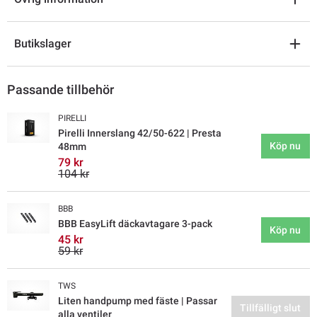
Butikslager
Passande tillbehör
PIRELLI
Pirelli Innerslang 42/50-622 | Presta
Köp nu
48mm
79 kr
104 kr
BBB
BBB EasyLift däckavtagare 3-pack
Köp nu
45 kr
59 kr
TWS
Liten handpump med fäste | Passar
Tillfälligt slut
alla ventiler