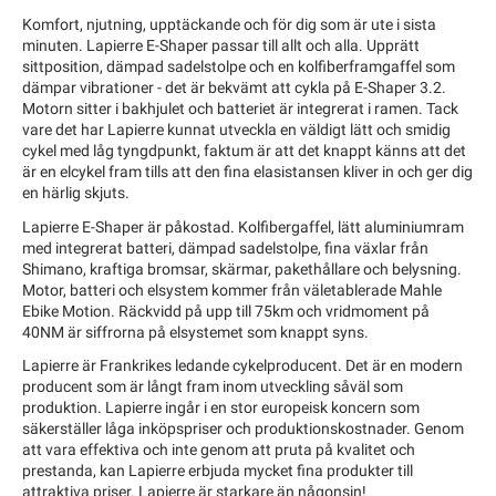
Komfort, njutning, upptäckande och för dig som är ute i sista
minuten. Lapierre E-Shaper passar till allt och alla. Upprätt
sittposition, dämpad sadelstolpe och en kolfiberframgaffel som
dämpar vibrationer - det är bekvämt att cykla på E-Shaper 3.2.
Motorn sitter i bakhjulet och batteriet är integrerat i ramen. Tack
vare det har Lapierre kunnat utveckla en väldigt lätt och smidig
cykel med låg tyngdpunkt, faktum är att det knappt känns att det
är en elcykel fram tills att den fina elasistansen kliver in och ger dig
en härlig skjuts.
Lapierre E-Shaper är påkostad. Kolfibergaffel, lätt aluminiumram
med integrerat batteri, dämpad sadelstolpe, fina växlar från
Shimano, kraftiga bromsar, skärmar, pakethållare och belysning.
Motor, batteri och elsystem kommer från väletablerade Mahle
Ebike Motion. Räckvidd på upp till 75km och vridmoment på
40NM är siffrorna på elsystemet som knappt syns.
Lapierre är Frankrikes ledande cykelproducent. Det är en modern
producent som är långt fram inom utveckling såväl som
produktion. Lapierre ingår i en stor europeisk koncern som
säkerställer låga inköpspriser och produktionskostnader. Genom
att vara effektiva och inte genom att pruta på kvalitet och
prestanda, kan Lapierre erbjuda mycket fina produkter till
attraktiva priser. Lapierre är starkare än någonsin!