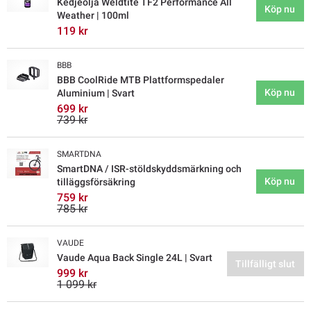
Kedjeolja Weldtite TF2 Performance All
Köp nu
Weather | 100ml
119 kr
BBB
BBB CoolRide MTB Plattformspedaler
Köp nu
Aluminium | Svart
699 kr
739 kr
SMARTDNA
SmartDNA / ISR-stöldskyddsmärkning och
Köp nu
tilläggsförsäkring
759 kr
785 kr
VAUDE
Vaude Aqua Back Single 24L | Svart
Tillfälligt slut
999 kr
1 099 kr