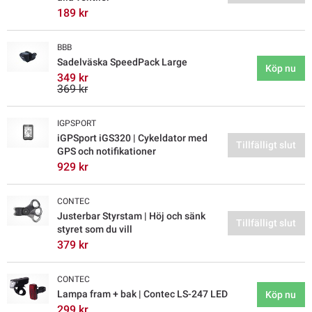
189 kr
BBB
Sadelväska SpeedPack Large
Köp nu
349 kr
369 kr
IGPSPORT
iGPSport iGS320 | Cykeldator med
Tillfälligt slut
GPS och notifikationer
929 kr
CONTEC
Justerbar Styrstam | Höj och sänk
Tillfälligt slut
styret som du vill
379 kr
CONTEC
Lampa fram + bak | Contec LS-247 LED
Köp nu
299 kr