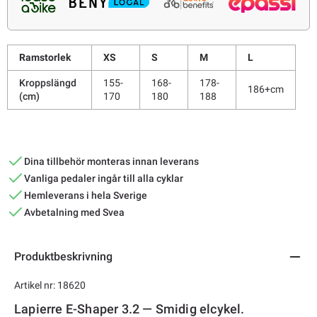
Ramstorlek
XS
S
M
L
Kroppslängd
155-
168-
178-
186+cm
(cm)
170
180
188
Dina tillbehör monteras innan leverans
Vanliga pedaler ingår till alla cyklar
Hemleverans i hela Sverige
Avbetalning med Svea
Produktbeskrivning
Artikel nr: 18620
Lapierre E-Shaper 3.2 — Smidig elcykel.