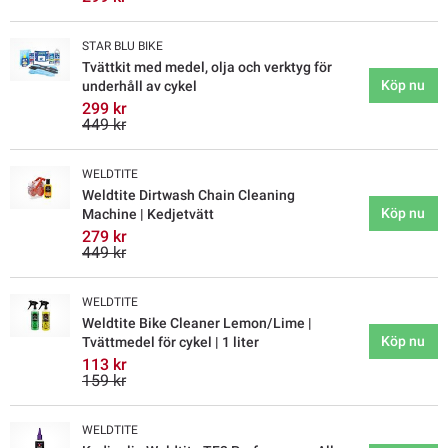
STAR BLU BIKE
Tvättkit med medel, olja och verktyg för
Köp nu
underhåll av cykel
299 kr
449 kr
WELDTITE
Weldtite Dirtwash Chain Cleaning
Köp nu
Machine | Kedjetvätt
279 kr
449 kr
WELDTITE
Weldtite Bike Cleaner Lemon/Lime |
Köp nu
Tvättmedel för cykel | 1 liter
113 kr
159 kr
WELDTITE