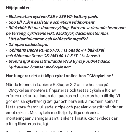
Höjdpunkter:
•
Ebikemotion system X35 + 250 Wh battery pack.
Upp till 75km assistans och 40nm vridmoment.
•
Räckvidd: Ett par timmar cykling. Extremt varierande beroende
•
på terräng, cyklistens vikt, däcktryck, däckmönster mm.
Lätt aluminiumram och kolfiberframgaffel
.
•
Dämpad sadelstolpe.
•
Shimano Deore RD-M5100, 11s Shadow + bakväxel
•
och Shimano Deore CS-M5100 11-51T 11s kassett.
Stabila hjul med lättrullande WTB Byway 700x44 däck.
•
• Hydrauliska bromsar med rejält bett.
Hur fungerar det att köpa cykel online hos TCMcykel.se?
När du köper din Lapierre E-Shaper 3.2 online hos oss på
TCMcykel.se monteras, finjusteras och testas cykeln alltid av
erfaren mekaniker innan den packas och skickas hem till dig. Vi
gör den så cykelfärdig det går och bara enkla moment som att
fästa styre, framhjul, sadelstolpe och pedaler kvarstår när du tar
emot cykeln. Med cykeln medföljer tydliga och enkla
monteringsanvisningar samt länkar till instruktionsvideos där
allting illustreras tydligt.