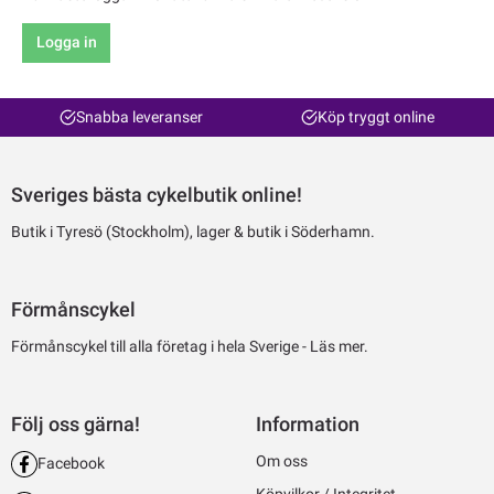
Logga in
Snabba leveranser
Köp tryggt online
Sveriges bästa cykelbutik online!
Butik i Tyresö (Stockholm), lager & butik i Söderhamn.
Förmånscykel
Förmånscykel till alla företag i hela Sverige -
Läs mer.
Följ oss gärna!
Information
Om oss
Facebook
Köpvilkor / Integritet