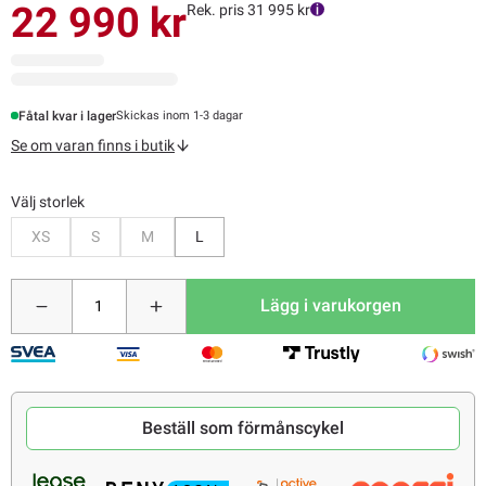
22 990 kr
Rek. pris 31 995 kr
Fåtal kvar i lager
Skickas inom 1-3 dagar
Se om varan finns i butik
Välj storlek
Bevaka
Bevaka
Bevaka
XS
S
M
L
Lägg i varukorgen
Beställ som förmånscykel