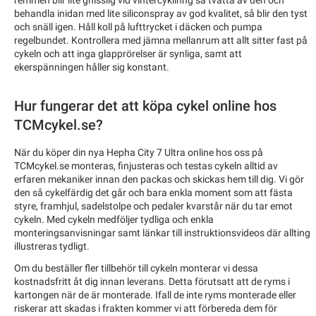
remmen blir lite gnisslig vid vintercyklinng så tvätta av den och
behandla inidan med lite siliconspray av god kvalitet, så blir den tyst
och snäll igen. Håll koll på lufttrycket i däcken och pumpa
regelbundet. Kontrollera med jämna mellanrum att allt sitter fast på
cykeln och att inga glapprörelser är synliga, samt att
ekerspänningen håller sig konstant.
Hur fungerar det att köpa cykel online hos
TCMcykel.se?
När du köper din nya Hepha City 7 Ultra online hos oss på
TCMcykel.se monteras, finjusteras och testas cykeln alltid av
erfaren mekaniker innan den packas och skickas hem till dig. Vi gör
den så cykelfärdig det går och bara enkla moment som att fästa
styre, framhjul, sadelstolpe och pedaler kvarstår när du tar emot
cykeln. Med cykeln medföljer tydliga och enkla
monteringsanvisningar samt länkar till instruktionsvideos där allting
illustreras tydligt.
Om du beställer fler tillbehör till cykeln monterar vi dessa
kostnadsfritt åt dig innan leverans. Detta förutsatt att de ryms i
kartongen när de är monterade. Ifall de inte ryms monterade eller
riskerar att skadas i frakten kommer vi att förbereda dem för