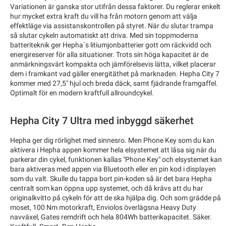
Variationen är ganska stor utifrån dessa faktorer. Du reglerar enkelt
hur mycket extra kraft du vill ha från motorn genom att välja
effektläge via assistanskontrollen på styret. När du slutar trampa
så slutar cykeln automatiskt att driva. Med sin toppmoderna
batteriteknik ger Hepha´s litiumjonbatterier gott om räckvidd och
energireserver för alla situationer. Trots sin höga kapacitet är de
anmärkningsvärt kompakta och jämförelsevis lätta, vilket placerar
dem i framkant vad gäller energitäthet på marknaden. Hepha City 7
kommer med 27,5" hjul och breda däck, samt fjädrande framgaffel.
Optimalt för en modern kraftfull allroundcykel.
Hepha City 7 Ultra med inbyggd säkerhet
Hepha ger dig rörlighet med sinnesro. Men Phone Key som du kan
aktivera i Hepha appen kommer hela elsystemet att låsa sig när du
parkerar din cykel, funktionen kallas "Phone Key" och elsystemet kan
bara aktiveras med appen via Bluetooth eller en pin kod i displayen
som du valt. Skulle du tappa bort pin-koden så är det bara Hepha
centralt som kan öppna upp systemet, och då krävs att du har
originalkvitto på cykeln för att de ska hjälpa dig. Och som grädde på
moset, 100 Nm motorkraft, Enviolos överlägsna Heavy Duty
navväxel, Gates remdrift och hela 804Wh batterikapacitet. Säker.