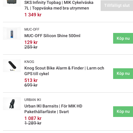
SKS Infinity Topbag | MIK Cykelväska
Tillfälligt slut
7L | Toppväska med bra utrymmen
1 349 kr
MUC-OFF
MUC-OFF Silicon Shine 500ml
Köp nu
129 kr
259 kr
KNOG
Knog Scout Bike Alarm & Finder | Larm och
Köp nu
GPS till cykel
513 kr
699 kr
URBAN IKI
Urban IKI Barnsits | För MIK HD
Köp nu
Pakethållarfäste | Svart
1 087 kr
1 289 kr