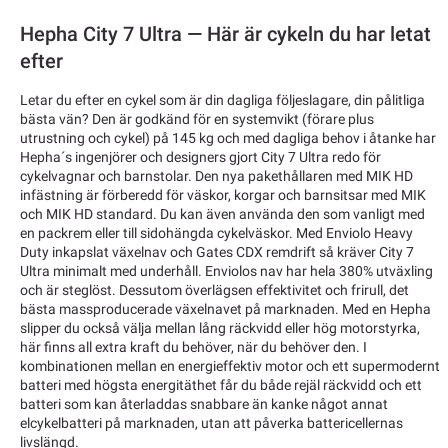
Hepha City 7 Ultra — Här är cykeln du har letat
efter
Letar du efter en cykel som är din dagliga följeslagare, din pålitliga
bästa vän? Den är godkänd för en systemvikt (förare plus
utrustning och cykel) på 145 kg och med dagliga behov i åtanke har
Hepha´s ingenjörer och designers gjort City 7 Ultra redo för
cykelvagnar och barnstolar. Den nya pakethållaren med MIK HD
infästning är förberedd för väskor, korgar och barnsitsar med MIK
och MIK HD standard. Du kan även använda den som vanligt med
en packrem eller till sidohängda cykelväskor. Med Enviolo Heavy
Duty inkapslat växelnav och Gates CDX remdrift så kräver City 7
Ultra minimalt med underhåll. Enviolos nav har hela 380% utväxling
och är steglöst. Dessutom överlägsen effektivitet och frirull, det
bästa massproducerade växelnavet på marknaden. Med en Hepha
slipper du också välja mellan lång räckvidd eller hög motorstyrka,
här finns all extra kraft du behöver, när du behöver den. I
kombinationen mellan en energieffektiv motor och ett supermodernt
batteri med högsta energitäthet får du både rejäl räckvidd och ett
batteri som kan återladdas snabbare än kanke något annat
elcykelbatteri på marknaden, utan att påverka battericellernas
livslängd.