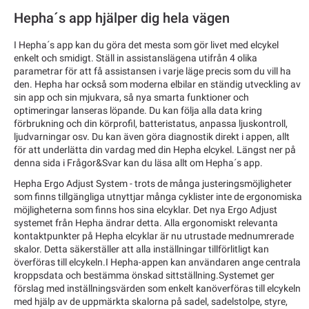
Hepha´s app hjälper dig hela vägen
I Hepha´s app kan du göra det mesta som gör livet med elcykel
enkelt och smidigt. Ställ in assistanslägena utifrån 4 olika
parametrar för att få assistansen i varje läge precis som du vill ha
den. Hepha har också som moderna elbilar en ständig utveckling av
sin app och sin mjukvara, så nya smarta funktioner och
optimeringar lanseras löpande. Du kan följa alla data kring
förbrukning och din körprofil, batteristatus, anpassa ljuskontroll,
ljudvarningar osv. Du kan även göra diagnostik direkt i appen, allt
för att underlätta din vardag med din Hepha elcykel. Längst ner på
denna sida i Frågor&Svar kan du läsa allt om Hepha´s app.
Hepha Ergo Adjust System - trots de många justeringsmöjligheter
som finns tillgängliga utnyttjar många cyklister inte de ergonomiska
möjligheterna som finns hos sina elcyklar. Det nya Ergo Adjust
systemet från Hepha ändrar detta. Alla ergonomiskt relevanta
kontaktpunkter på Hepha elcyklar är nu utrustade mednumrerade
skalor. Detta säkerställer att alla inställningar tillförlitligt kan
överföras till elcykeln.I Hepha-appen kan användaren ange centrala
kroppsdata och bestämma önskad sittställning.Systemet ger
förslag med inställningsvärden som enkelt kanöverföras till elcykeln
med hjälp av de uppmärkta skalorna på sadel, sadelstolpe, styre,