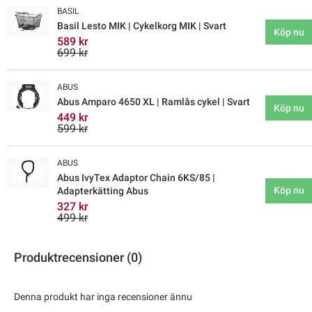
BASIL
Basil Lesto MIK | Cykelkorg MIK | Svart
Köp nu
589 kr
699 kr
ABUS
Abus Amparo 4650 XL | Ramlås cykel | Svart
Köp nu
449 kr
599 kr
ABUS
Abus IvyTex Adaptor Chain 6KS/85 |
Köp nu
Adapterkätting Abus
327 kr
499 kr
Produktrecensioner (0)
Denna produkt har inga recensioner ännu