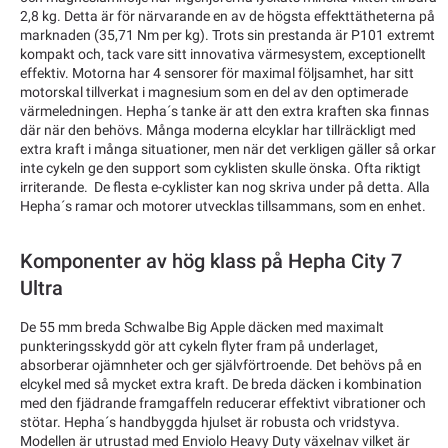
2,8 kg. Detta är för närvarande en av de högsta effekttätheterna på
marknaden (35,71 Nm per kg). Trots sin prestanda är P101 extremt
kompakt och, tack vare sitt innovativa värmesystem, exceptionellt
effektiv. Motorna har 4 sensorer för maximal följsamhet, har sitt
motorskal tillverkat i magnesium som en del av den optimerade
värmeledningen. Hepha´s tanke är att den extra kraften ska finnas
där när den behövs. Många moderna elcyklar har tillräckligt med
extra kraft i många situationer, men när det verkligen gäller så orkar
inte cykeln ge den support som cyklisten skulle önska. Ofta riktigt
irriterande. De flesta e-cyklister kan nog skriva under på detta. Alla
Hepha´s ramar och motorer utvecklas tillsammans, som en enhet.
Komponenter av hög klass på Hepha City 7
Ultra
De 55 mm breda Schwalbe Big Apple däcken med maximalt
punkteringsskydd gör att cykeln flyter fram på underlaget,
absorberar ojämnheter och ger självförtroende. Det behövs på en
elcykel med så mycket extra kraft. De breda däcken i kombination
med den fjädrande framgaffeln reducerar effektivt vibrationer och
stötar. Hepha´s handbyggda hjulset är robusta och vridstyva.
Modellen är utrustad med Enviolo Heavy Duty växelnav vilket är