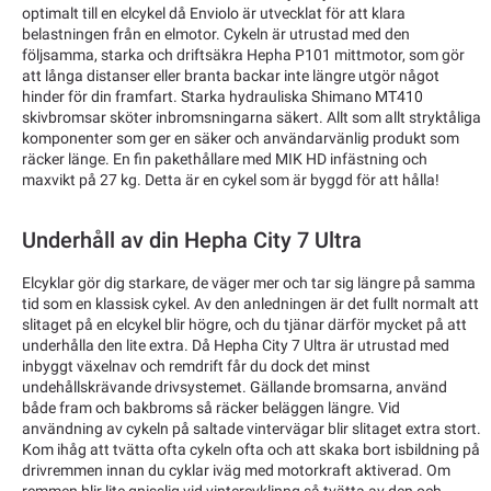
optimalt till en elcykel då Enviolo är utvecklat för att klara
belastningen från en elmotor. Cykeln är utrustad med den
följsamma, starka och driftsäkra Hepha P101 mittmotor, som gör
att långa distanser eller branta backar inte längre utgör något
hinder för din framfart. Starka hydrauliska Shimano MT410
skivbromsar sköter inbromsningarna säkert. Allt som allt stryktåliga
komponenter som ger en säker och användarvänlig produkt som
räcker länge. En fin pakethållare med MIK HD infästning och
maxvikt på 27 kg. Detta är en cykel som är byggd för att hålla!
Underhåll av din Hepha City 7 Ultra
Elcyklar gör dig starkare, de väger mer och tar sig längre på samma
tid som en klassisk cykel. Av den anledningen är det fullt normalt att
slitaget på en elcykel blir högre, och du tjänar därför mycket på att
underhålla den lite extra. Då Hepha City 7 Ultra är utrustad med
inbyggt växelnav och remdrift får du dock det minst
undehållskrävande drivsystemet. Gällande bromsarna, använd
både fram och bakbroms så räcker beläggen längre. Vid
användning av cykeln på saltade vintervägar blir slitaget extra stort.
Kom ihåg att tvätta ofta cykeln ofta och att skaka bort isbildning på
drivremmen innan du cyklar iväg med motorkraft aktiverad. Om