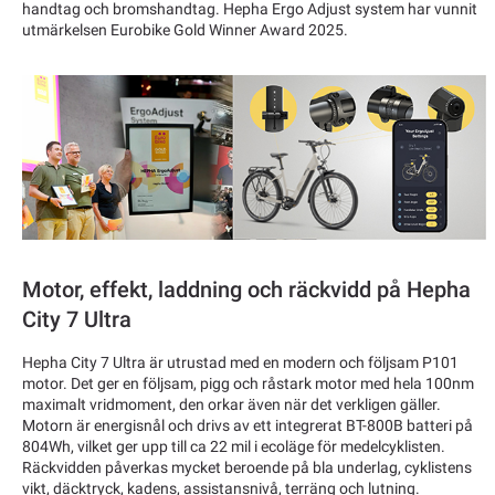
handtag och bromshandtag. Hepha Ergo Adjust system har vunnit
utmärkelsen Eurobike Gold Winner Award 2025.
Motor, effekt, laddning och räckvidd på Hepha
City 7 Ultra
Hepha City 7 Ultra är utrustad med en modern och följsam P101
motor. Det ger en följsam, pigg och råstark motor med hela 100nm
maximalt vridmoment, den orkar även när det verkligen gäller.
Motorn är energisnål och drivs av ett integrerat BT-800B batteri på
804Wh, vilket ger upp till ca 22 mil i ecoläge för medelcyklisten.
Räckvidden påverkas mycket beroende på bla underlag, cyklistens
vikt, däcktryck, kadens, assistansnivå, terräng och lutning.