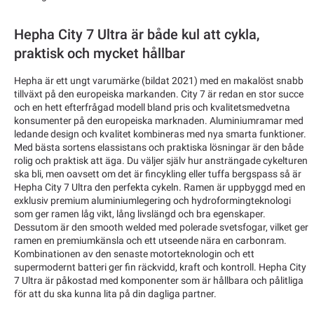
Hepha City 7 Ultra är både kul att cykla,
praktisk och mycket hållbar
Hepha är ett ungt varumärke (bildat 2021) med en makalöst snabb
tillväxt på den europeiska markanden. City 7 är redan en stor succe
och en hett efterfrågad modell bland pris och kvalitetsmedvetna
konsumenter på den europeiska marknaden. Aluminiumramar med
ledande design och kvalitet kombineras med nya smarta funktioner.
Med bästa sortens elassistans och praktiska lösningar är den både
rolig och praktisk att äga. Du väljer själv hur ansträngade cykelturen
ska bli, men oavsett om det är fincykling eller tuffa bergspass så är
Hepha City 7 Ultra den perfekta cykeln. Ramen är uppbyggd med en
exklusiv premium aluminiumlegering och hydroformingteknologi
som ger ramen låg vikt, lång livslängd och bra egenskaper.
Dessutom är den smooth welded med polerade svetsfogar, vilket ger
ramen en premiumkänsla och ett utseende nära en carbonram.
Kombinationen av den senaste motorteknologin och ett
supermodernt batteri ger fin räckvidd, kraft och kontroll. Hepha City
7 Ultra är påkostad med komponenter som är hållbara och pålitliga
för att du ska kunna lita på din dagliga partner.