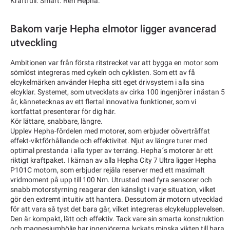
Kraftfull. Smart. Ren Hepha.
Bakom varje Hepha elmotor ligger avancerad
utveckling
Ambitionen var från första ritstrecket var att bygga en motor som
sömlöst integreras med cykeln och cyklisten. Som ett av få
elcykelmärken använder Hepha sitt eget drivsystem i alla sina
elcyklar. Systemet, som utvecklats av cirka 100 ingenjörer i nästan 5
år, kännetecknas av ett flertal innovativa funktioner, som vi
kortfattat presenterar för dig här.
Kör lättare, snabbare, längre.
Upplev Hepha-fördelen med motorer, som erbjuder oöverträffat
effekt-viktförhållande och effektivitet. Njut av längre turer med
optimal prestanda i alla typer av terräng. Hepha´s motorer är ett
riktigt kraftpaket. I kärnan av alla Hepha City 7 Ultra ligger Hepha
P101C motorn, som erbjuder rejäla reserver med ett maximalt
vridmoment på upp till 100 Nm. Utrustad med fyra sensorer och
snabb motorstyrning reagerar den känsligt i varje situation, vilket
gör den extremt intuitiv att hantera. Dessutom är motorn utvecklad
för att vara så tyst det bara går, vilket integreras elcykelupplevelsen.
Den är kompakt, lätt och effektiv. Tack vare sin smarta konstruktion
och magnesiumhölje har ingenjörerna lyckats minska vikten till bara