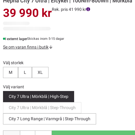
Hepha City 7 Ultra | Elcykel | 100Nm-800Wh | Mörkblå
39 990 kr
Rek. pris 41 990 kr
I externt lager
Skickas inom 5-15 dagar
Se om varan finns i butik
Välj storlek
M
L
XL
Välj variant
City 7 Ultra | Mörkblå | High-Step
City 7 Ultra | Mörkblå | Step-Through
City 7 Long Range | Varmgrå | Step-Through