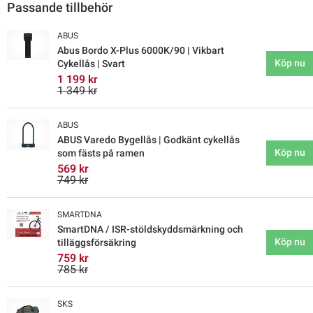
Passande tillbehör
ABUS
Abus Bordo X-Plus 6000K/90 | Vikbart
Köp nu
Cykellås | Svart
1 199 kr
1 349 kr
ABUS
ABUS Varedo Bygellås | Godkänt cykellås
Köp nu
som fästs på ramen
569 kr
749 kr
SMARTDNA
SmartDNA / ISR-stöldskyddsmärkning och
Köp nu
tilläggsförsäkring
759 kr
785 kr
SKS