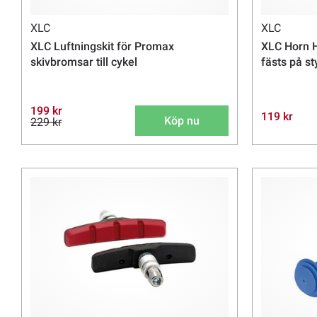
XLC
XLC
XLC Luftningskit för Promax
XLC Horn H
skivbromsar till cykel
fästs på s
199 kr
119 kr
Köp nu
229 kr