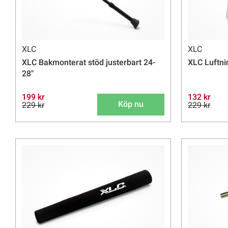
XLC
XLC
XLC Bakmonterat stöd justerbart 24-
XLC Luftni
28"
199 kr
132 kr
Köp nu
229 kr
229 kr