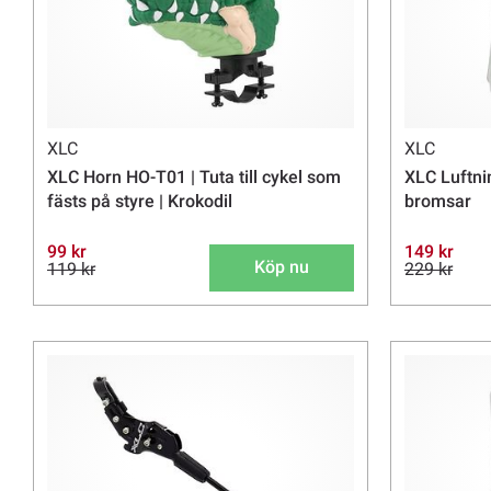
XLC
XLC
XLC Horn HO-T01 | Tuta till cykel som
XLC Luftni
fästs på styre | Krokodil
bromsar
99 kr
149 kr
Köp nu
119 kr
229 kr