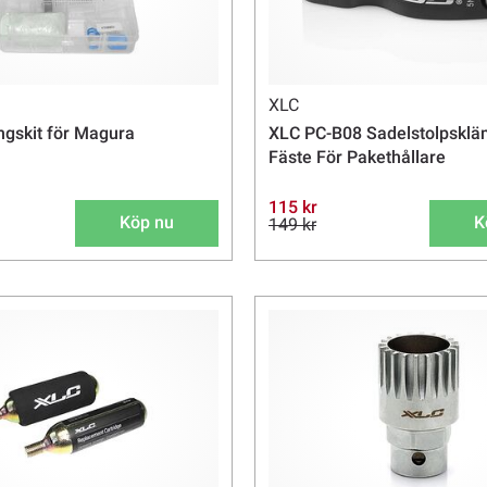
XLC
ngskit för Magura
XLC PC-B08 Sadelstolpskl
Fäste För Pakethållare
115 kr
Köp nu
K
149 kr