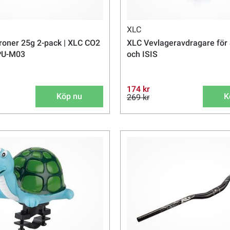
XLC
roner 25g 2-pack | XLC CO2
XLC Vevlageravdragare för
 PU-M03
och ISIS
174 kr
Köp nu
K
269 kr