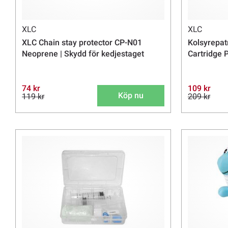
XLC
XLC
XLC Chain stay protector CP-N01
Kolsyrepat
Neoprene | Skydd för kedjestaget
Cartridge
74 kr
109 kr
Köp nu
119 kr
209 kr