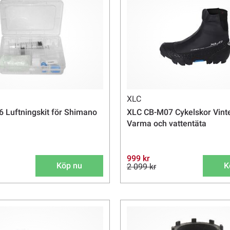
XLC
 Luftningskit för Shimano
XLC CB-M07 Cykelskor Vinte
Varma och vattentäta
999 kr
Köp nu
K
2 099 kr