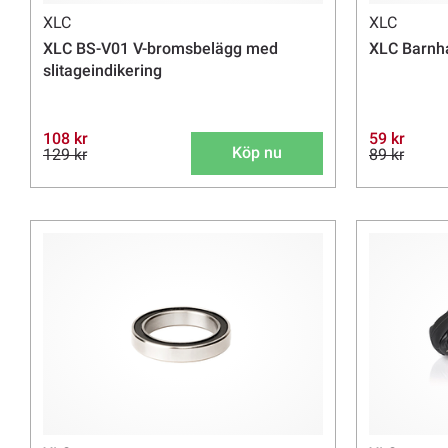
XLC
XLC
XLC BS-V01 V-bromsbelägg med
XLC Barnh
slitageindikering
108 kr
59 kr
Köp nu
129 kr
89 kr