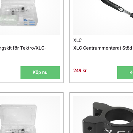
XLC
ngskit för Tektro/XLC-
XLC Centrummonterat Stöd 2
249 kr
Köp nu
K