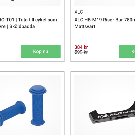
XLC
O-T01 | Tuta till cykel som
XLC HB-M19 Riser Bar 780
tyre | Sköldpadda
Mattsvart
384 kr
Köp nu
K
599 kr