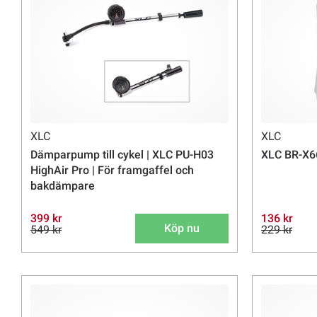
XLC
XLC
Dämparpump till cykel | XLC PU-H03
XLC BR-X66
HighAir Pro | För framgaffel och
bakdämpare
399 kr
136 kr
Köp nu
549 kr
229 kr