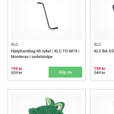
XLC
XLC
Hjälphandtag till cykel | XLC TO-M19 |
XLC BA-S59
Monteras i sadelstolpe
194 kr
199 kr
Köp nu
329 kr
249 kr