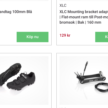
XLC
andtag 100mm Blå
XLC Mounting bracket adap
| Flat-mount ram till Post-m
bromsok | Bak | 160 mm
129 kr
Köp nu
K