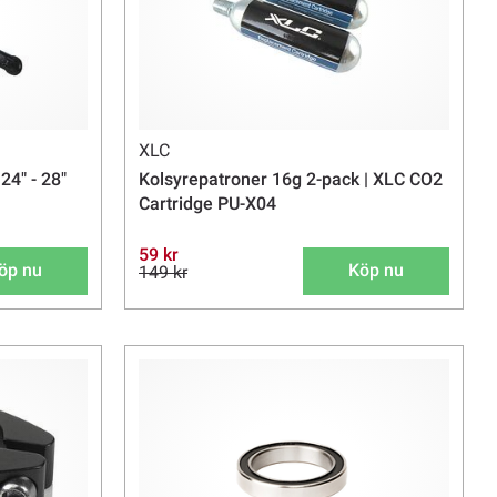
XLC
4" - 28"
Kolsyrepatroner 16g 2-pack | XLC CO2
Cartridge PU-X04
59 kr
öp nu
Köp nu
149 kr