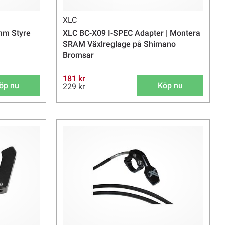
XLC
mm Styre
XLC BC-X09 I-SPEC Adapter | Montera
SRAM Växlreglage på Shimano
Bromsar
181 kr
öp nu
Köp nu
229 kr