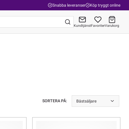
Snabba leveranser
Köp tryggt online
Kundtjänst
Favoriter
Varukorg
Gå till kassan
SORTERA PÅ:
Bästsäljare