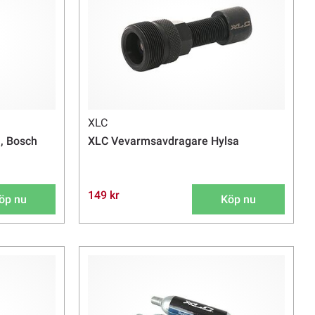
XLC
, Bosch
XLC Vevarmsavdragare Hylsa
149 kr
öp nu
Köp nu