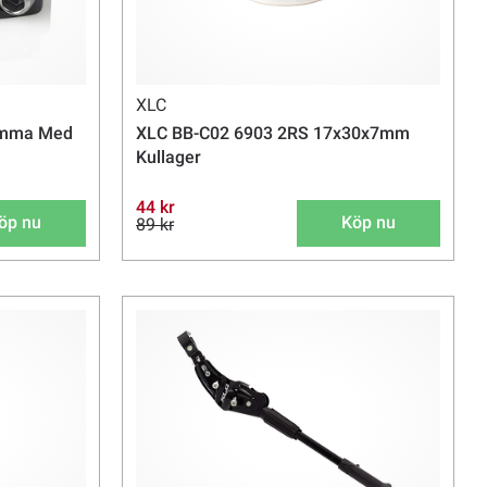
XLC
ämma Med
XLC BB-C02 6903 2RS 17x30x7mm
Kullager
44 kr
öp nu
Köp nu
89 kr