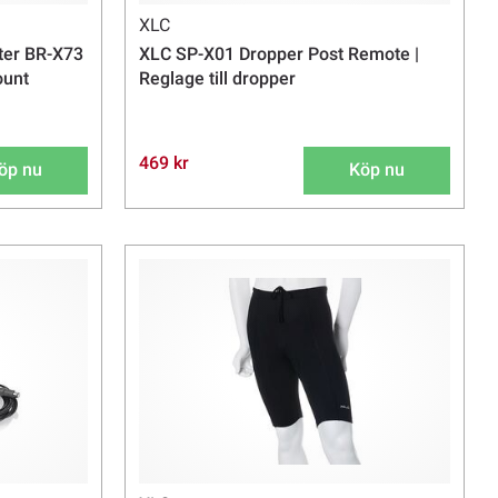
XLC
ter BR-X73
XLC SP-X01 Dropper Post Remote |
ount
Reglage till dropper
469 kr
öp nu
Köp nu