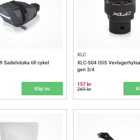
XLC
 Sadelväska till cykel
XLC-S04 ISIS Vevlagerhylsa
gen 3/4
157 kr
Köp nu
K
269 kr