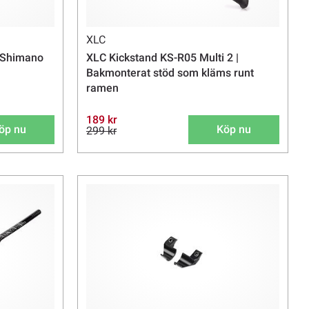
XLC
 Shimano
XLC Kickstand KS-R05 Multi 2 |
Bakmonterat stöd som kläms runt
ramen
189 kr
öp nu
Köp nu
299 kr