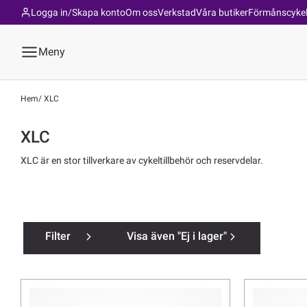
Logga in/Skapa konto
Om oss
Verkstad
Våra butiker
Förmånscyke
Meny
Hem
XLC
XLC
XLC är en stor tillverkare av cykeltillbehör och reservdelar.
Filter
Visa även "Ej i lager"