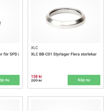
XLC
r för SPD |
XLC BB-C01 Styrlager Flera storlekar
158 kr
öp nu
Köp nu
209 kr