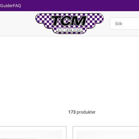
l
Guider
FAQ
173
produkter