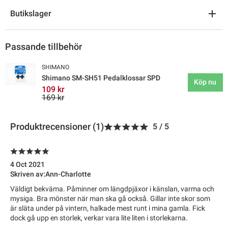
Butikslager
Passande tillbehör
SHIMANO
Shimano SM-SH51 Pedalklossar SPD
Köp nu
109 kr
169 kr
Produktrecensioner (1)
5
/
5
4 Oct 2021
Skriven av:
Ann-Charlotte
Väldigt bekväma. Påminner om längdpjäxor i känslan, varma och
mysiga. Bra mönster när man ska gå också. Gillar inte skor som
är släta under på vintern, halkade mest runt i mina gamla. Fick
dock gå upp en storlek, verkar vara lite liten i storlekarna.