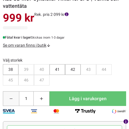
vattentäta
999 kr
Rek. pris 2 099 kr
Fåtal kvar i lager
Skickas inom 1-3 dagar
Se om varan finns i butik
Välj storlek
Bevaka
Bevaka
Bevaka
Bevaka
38
39
40
41
42
43
44
Bevaka
Bevaka
Bevaka
45
46
47
Lägg i varukorgen