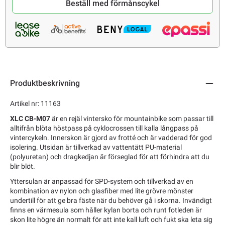
Beställ med förmånscykel
Produktbeskrivning
Artikel nr: 11163
XLC CB-M07
är en rejäl vintersko för mountainbike som passar till
alltifrån blöta höstpass på cyklocrossen till kalla långpass på
vintercykeln. Innerskon är gjord av frotté och är vadderad för god
isolering. Utsidan är tillverkad av vattentätt PU-material
(polyuretan) och dragkedjan är förseglad för att förhindra att du
blir blöt.
Yttersulan är anpassad för SPD-system och tillverkad av en
kombination av nylon och glasfiber med lite grövre mönster
undertill för att ge bra fäste när du behöver gå i skorna. Invändigt
finns en värmesula som håller kylan borta och runt fotleden är
skon lite högre än normalt för att inte kall luft och fukt ska leta sig