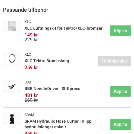
Passande tillbehör
XLC
XLC Luftningskit för Tektro/XLC-bromsar
Köp nu
149 kr
229 kr
XLC
XLC Tektro Bromsslang
Tillfälligt slut
259 kr
BBB
BBB NeedleDriver | Stiftpress
Köp nu
481 kr
669 kr
SRAM
SRAM Hydraulic Hose Cutter | Klipp
Köp nu
hydraulslangar enkelt
359 kr