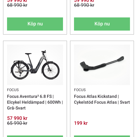
59 990 kr
59 990 kr
68 990 kr
68 990 kr
Köp nu
Köp nu
FOCUS
FOCUS
Focus Aventura² 6.8 FS |
Focus Atlas Kickstand |
Elcykel Heldämpad | 600Wh |
Cykelstöd Focus Atlas | Svart
Grå-Svart
57 990 kr
65 990 kr
199 kr