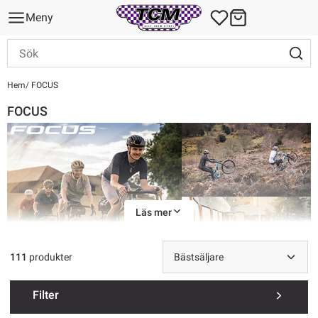
Meny
Hem
FOCUS
FOCUS
Läs mer
111
produkter
Var kommer Focus ifrån?
Filter
Focus Bikes är ett tyskt cykelmärke som har sitt utvecklingscenter i