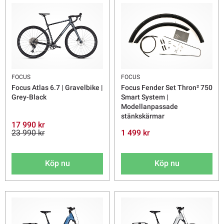
FOCUS
FOCUS
Focus Atlas 6.7 | Gravelbike |
Focus Fender Set Thron² 750
Grey-Black
Smart System |
Modellanpassade
stänkskärmar
17 990 kr
23 990 kr
1 499 kr
Köp nu
Köp nu