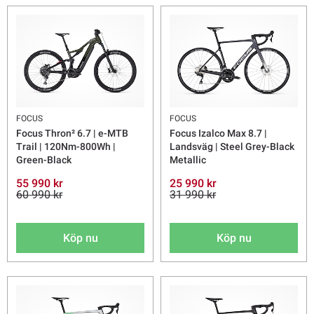
FOCUS
FOCUS
Focus Thron² 6.7 | e-MTB
Focus Izalco Max 8.7 |
Trail | 120Nm-800Wh |
Landsväg | Steel Grey-Black
Green-Black
Metallic
55 990 kr
25 990 kr
60 990 kr
31 990 kr
Köp nu
Köp nu