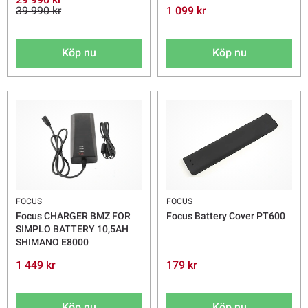
39 990 kr
1 099 kr
Köp nu
Köp nu
FOCUS
FOCUS
Focus CHARGER BMZ FOR
Focus Battery Cover PT600
SIMPLO BATTERY 10,5AH
SHIMANO E8000
1 449 kr
179 kr
Köp nu
Köp nu