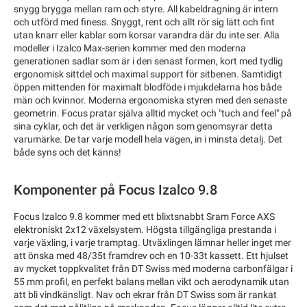
snygg brygga mellan ram och styre. All kabeldragning är intern
och utförd med finess. Snyggt, rent och allt rör sig lätt och fint
utan knarr eller kablar som korsar varandra där du inte ser. Alla
modeller i Izalco Max-serien kommer med den moderna
generationen sadlar som är i den senast formen, kort med tydlig
ergonomisk sittdel och maximal support för sitbenen. Samtidigt
öppen mittenden för maximalt blodföde i mjukdelarna hos både
män och kvinnor. Moderna ergonomiska styren med den senaste
geometrin. Focus pratar själva alltid mycket och "tuch and feel" på
sina cyklar, och det är verkligen någon som genomsyrar detta
varumärke. De tar varje modell hela vägen, in i minsta detalj. Det
både syns och det känns!
Komponenter på Focus Izalco 9.8
Focus Izalco 9.8 kommer med ett blixtsnabbt Sram Force AXS
elektroniskt 2x12 växelsystem. Högsta tillgängliga prestanda i
varje växling, i varje tramptag. Utväxlingen lämnar heller inget mer
att önska med 48/35t framdrev och en 10-33t kassett. Ett hjulset
av mycket toppkvalitet från DT Swiss med moderna carbonfälgar i
55 mm profil, en perfekt balans mellan vikt och aerodynamik utan
att bli vindkänsligt. Nav och ekrar från DT Swiss som är rankat