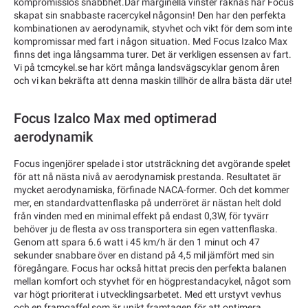
kompromisslös snabbhet.Där marginella vinster räknas har Focus
skapat sin snabbaste racercykel någonsin! Den har den perfekta
kombinationen av aerodynamik, styvhet och vikt för dem som inte
kompromissar med fart i någon situation. Med Focus Izalco Max
finns det inga långsamma turer. Det är verkligen essensen av fart.
Vi på tcmcykel.se har kört många landsvägscyklar genom åren
och vi kan bekräfta att denna maskin tillhör de allra bästa där ute!
Focus Izalco Max med optimerad
aerodynamik
Focus ingenjörer spelade i stor utsträckning det avgörande spelet
för att nå nästa nivå av aerodynamisk prestanda. Resultatet är
mycket aerodynamiska, förfinade NACA-former. Och det kommer
mer, en standardvattenflaska på underröret är nästan helt dold
från vinden med en minimal effekt på endast 0,3W, för tyvärr
behöver ju de flesta av oss transportera sin egen vattenflaska.
Genom att spara 6.6 watt i 45 km/h är den 1 minut och 47
sekunder snabbare över en distand på 4,5 mil jämfört med sin
föregångare. Focus har också hittat precis den perfekta balanen
mellan komfort och styvhet för en högprestandacykel, något som
var högt prioriterat i utvecklingsarbetet. Med ett urstyvt vevhus
och en framgaffel som är unikt framtagen för att optimera