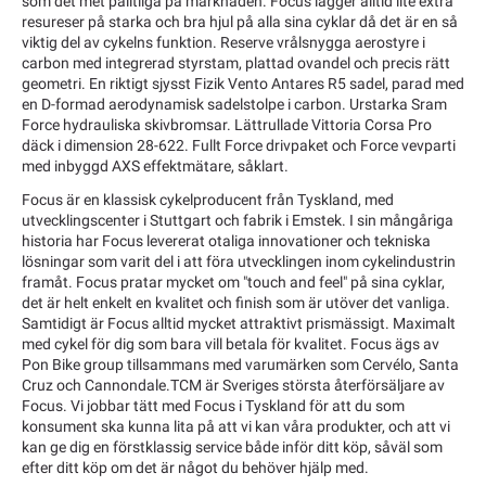
som det met pålitliga på marknaden. Focus lägger alltid lite extra
resureser på starka och bra hjul på alla sina cyklar då det är en så
viktig del av cykelns funktion. Reserve vrålsnygga aerostyre i
carbon med integrerad styrstam, plattad ovandel och precis rätt
geometri. En riktigt sjysst Fizik Vento Antares R5 sadel, parad med
en D-formad aerodynamisk sadelstolpe i carbon. Urstarka Sram
Force hydrauliska skivbromsar. Lättrullade Vittoria Corsa Pro
däck i dimension 28-622. Fullt Force drivpaket och Force vevparti
med inbyggd AXS effektmätare, såklart.
Focus är en klassisk cykelproducent från Tyskland, med
utvecklingscenter i Stuttgart och fabrik i Emstek. I sin mångåriga
historia har Focus levererat otaliga innovationer och tekniska
lösningar som varit del i att föra utvecklingen inom cykelindustrin
framåt. Focus pratar mycket om "touch and feel" på sina cyklar,
det är helt enkelt en kvalitet och finish som är utöver det vanliga.
Samtidigt är Focus alltid mycket attraktivt prismässigt. Maximalt
med cykel för dig som bara vill betala för kvalitet. Focus ägs av
Pon Bike group tillsammans med varumärken som Cervélo, Santa
Cruz och Cannondale.TCM är Sveriges största återförsäljare av
Focus. Vi jobbar tätt med Focus i Tyskland för att du som
konsument ska kunna lita på att vi kan våra produkter, och att vi
kan ge dig en förstklassig service både inför ditt köp, såväl som
efter ditt köp om det är något du behöver hjälp med.