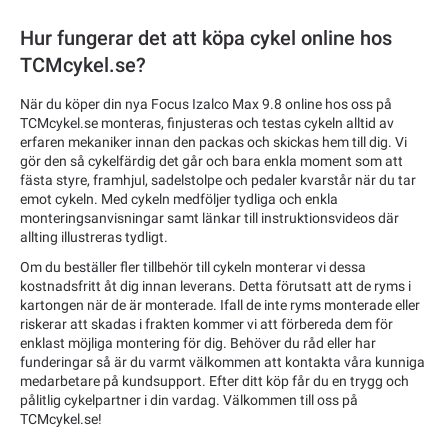
Hur fungerar det att köpa cykel online hos
TCMcykel.se?
När du köper din nya Focus Izalco Max 9.8 online hos oss på
TCMcykel.se monteras, finjusteras och testas cykeln alltid av
erfaren mekaniker innan den packas och skickas hem till dig. Vi
gör den så cykelfärdig det går och bara enkla moment som att
fästa styre, framhjul, sadelstolpe och pedaler kvarstår när du tar
emot cykeln. Med cykeln medföljer tydliga och enkla
monteringsanvisningar samt länkar till instruktionsvideos där
allting illustreras tydligt.
Om du beställer fler tillbehör till cykeln monterar vi dessa
kostnadsfritt åt dig innan leverans. Detta förutsatt att de ryms i
kartongen när de är monterade. Ifall de inte ryms monterade eller
riskerar att skadas i frakten kommer vi att förbereda dem för
enklast möjliga montering för dig. Behöver du råd eller har
funderingar så är du varmt välkommen att kontakta våra kunniga
medarbetare på kundsupport. Efter ditt köp får du en trygg och
pålitlig cykelpartner i din vardag. Välkommen till oss på
TCMcykel.se!