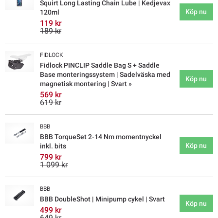
Squirt Long Lasting Chain Lube | Kedjevax
Köp nu
120ml
119 kr
189 kr
FIDLOCK
Fidlock PINCLIP Saddle Bag S + Saddle
Base monteringssystem | Sadelväska med
Köp nu
magnetisk montering | Svart »
569 kr
619 kr
BBB
BBB TorqueSet 2-14 Nm momentnyckel
Köp nu
inkl. bits
799 kr
1 099 kr
BBB
BBB DoubleShot | Minipump cykel | Svart
Köp nu
499 kr
649 kr