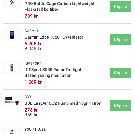
PRO Bottle Cage Carbon Lightweight |
Köp nu
Flaskställ kolfiber
709 kr
GARMIN
Garmin Edge 1050 | Cykeldator
Köp nu
6 708 kr
8 049 kr
IGPSPORT
iGPSport SR30 Radar Taillight |
Köp nu
Bakbelysning med radar
1 669 kr
BBB
BBB EasyAir CO2 Pump med 16gr Patron
Köp nu
278 kr
359 kr
SQUIRT LUBE