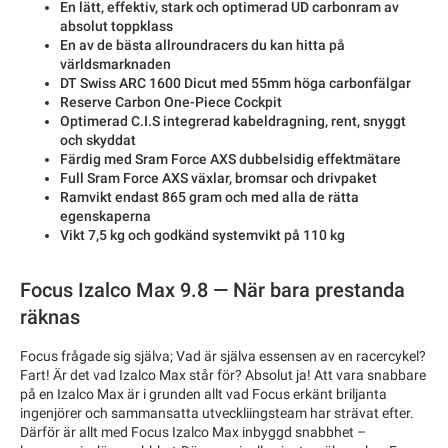
En lätt, effektiv, stark och optimerad UD carbonram av
absolut toppklass
En av de bästa allroundracers du kan hitta på
världsmarknaden
DT Swiss ARC 1600 Dicut med 55mm höga carbonfälgar
Reserve Carbon One-Piece Cockpit
Optimerad C.I.S integrerad kabeldragning, rent, snyggt
och skyddat
Färdig med Sram Force AXS dubbelsidig effektmätare
Full Sram Force AXS växlar, bromsar och drivpaket
Ramvikt endast 865 gram och med alla de rätta
egenskaperna
Vikt 7,5 kg och godkänd systemvikt på 110 kg
Focus Izalco Max 9.8 — När bara prestanda
räknas
Focus frågade sig själva; Vad är själva essensen av en racercykel?
Fart! Är det vad Izalco Max står för? Absolut ja! Att vara snabbare
på en Izalco Max är i grunden allt vad Focus erkänt briljanta
ingenjörer och sammansatta utveckliingsteam har strävat efter.
Därför är allt med Focus Izalco Max inbyggd snabbhet –