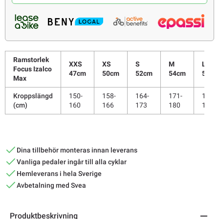
Ramstorlek
XXS
XS
S
M
L
Focus Izalco
47cm
50cm
52cm
54cm
56cm
Max
Kroppslängd
150-
158-
164-
171-
179-
(cm)
160
166
173
180
187
Dina tillbehör monteras innan leverans
Vanliga pedaler ingår till alla cyklar
Hemleverans i hela Sverige
Avbetalning med Svea
Produktbeskrivning