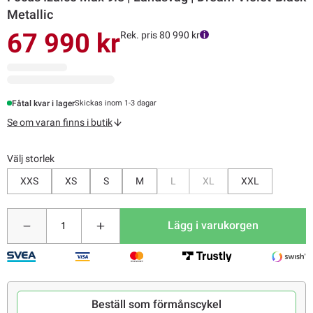
Metallic
67 990 kr
Rek. pris 80 990 kr
Fåtal kvar i lager
Skickas inom 1-3 dagar
Se om varan finns i butik
Välj storlek
Bevaka
Bevaka
XXS
XS
S
M
L
XL
XXL
Lägg i varukorgen
Beställ som förmånscykel