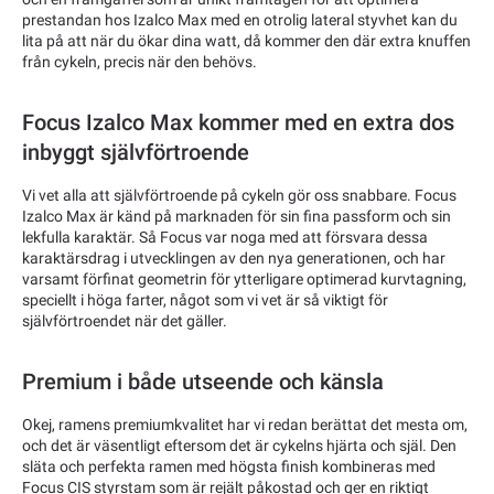
prestandan hos Izalco Max med en otrolig lateral styvhet kan du
lita på att när du ökar dina watt, då kommer den där extra knuffen
från cykeln, precis när den behövs.
Focus Izalco Max kommer med en extra dos
inbyggt självförtroende
Vi vet alla att självförtroende på cykeln gör oss snabbare. Focus
Izalco Max är känd på marknaden för sin fina passform och sin
lekfulla karaktär. Så Focus var noga med att försvara dessa
karaktärsdrag i utvecklingen av den nya generationen, och har
varsamt förfinat geometrin för ytterligare optimerad kurvtagning,
speciellt i höga farter, något som vi vet är så viktigt för
självförtroendet när det gäller.
Premium i både utseende och känsla
Okej, ramens premiumkvalitet har vi redan berättat det mesta om,
och det är väsentligt eftersom det är cykelns hjärta och själ. Den
släta och perfekta ramen med högsta finish kombineras med
Focus CIS styrstam som är rejält påkostad och ger en riktigt