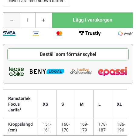
Silver/Grå med 600Wh batteri
Lägg i varukorgen
Beställ som förmånscykel
Ramstorlek
XS
S
M
L
XL
Focus
Jarifa²
Kroppslängd
151-
160-
169-
178-
186-
(cm)
161
170
179
187
196