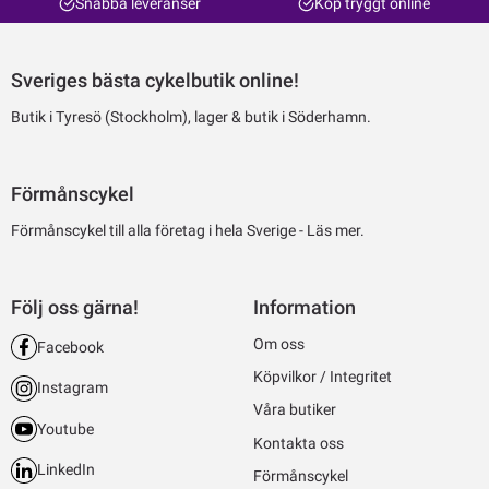
Snabba leveranser
Köp tryggt online
Sveriges bästa cykelbutik online!
Butik i Tyresö (Stockholm), lager & butik i Söderhamn.
Förmånscykel
Förmånscykel till alla företag i hela Sverige -
Läs mer.
Följ oss gärna!
Information
Om oss
Facebook
Köpvilkor / Integritet
Instagram
Våra butiker
Youtube
Kontakta oss
LinkedIn
Förmånscykel