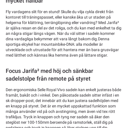
mycket hållbar
Fly vardagens slit för en stund! Skulle du vilja cykla direkt från
kontoret till träningspasset, eller kanske åka ut ur staden på
helgerna för klättring, terränglöpning eller vandring? Med Jarifa²
är själva resan en del av det roliga, och du kan med enkelhet ta dig
an några stigar längs vägen. När du väl sitter i sadeln kommer
dina vardagliga bekymmer att vara långt bakom dig.Denna
sportiga elcykel har mountainbike-DNA: alla modeller är
utvecklade och utrustade för att hantera mer än bara grusvägar
med lätthet och kännas lika hemma även på lättare stigar.
Focus Jarifa² med höj och sänkbar
sadelstolpe från remote på styret
Den ergonomiska Selle Royal Vivo sadeln kan enkelt justeras både
framåt, bakåt och i vinkel. Den påkostade sadeln sitter infäst i en
sk dropper-post, det innebär att du kan justera sadelhöjden med
en knapp på styret. Det är en mycket uppskattad funktion som
många använder vid på och avstingning, men även vid tex rött
trafikljus. Tryck in knappen och tyng ner sadeln så åker den
steglöst ner 100-150mm beroende på ramstorlek, ställ dig på
pedalerna och tryck in knappen så åker stolpen upp till din