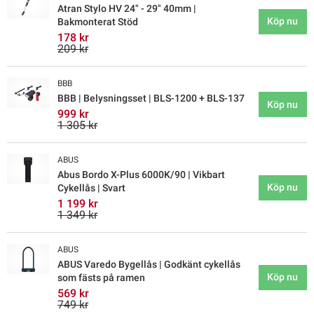
Atran Stylo HV 24" - 29" 40mm |
Köp nu
Bakmonterat Stöd
178 kr
209 kr
BBB
BBB | Belysningsset | BLS-1200 + BLS-137
Köp nu
999 kr
1 305 kr
ABUS
Abus Bordo X-Plus 6000K/90 | Vikbart
Köp nu
Cykellås | Svart
1 199 kr
1 349 kr
ABUS
ABUS Varedo Bygellås | Godkänt cykellås
Köp nu
som fästs på ramen
569 kr
749 kr