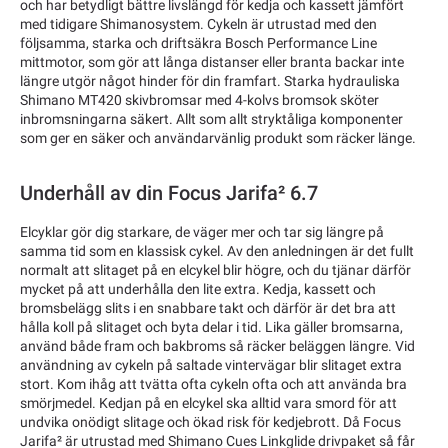
och har betydligt bättre livslängd för kedja och kassett jämfört
med tidigare Shimanosystem. Cykeln är utrustad med den
följsamma, starka och driftsäkra Bosch Performance Line
mittmotor, som gör att långa distanser eller branta backar inte
längre utgör något hinder för din framfart. Starka hydrauliska
Shimano MT420 skivbromsar med 4-kolvs bromsok sköter
inbromsningarna säkert. Allt som allt stryktåliga komponenter
som ger en säker och användarvänlig produkt som räcker länge.
Underhåll av din Focus Jarifa² 6.7
Elcyklar gör dig starkare, de väger mer och tar sig längre på
samma tid som en klassisk cykel. Av den anledningen är det fullt
normalt att slitaget på en elcykel blir högre, och du tjänar därför
mycket på att underhålla den lite extra. Kedja, kassett och
bromsbelägg slits i en snabbare takt och därför är det bra att
hålla koll på slitaget och byta delar i tid. Lika gäller bromsarna,
använd både fram och bakbroms så räcker beläggen längre. Vid
användning av cykeln på saltade vintervägar blir slitaget extra
stort. Kom ihåg att tvätta ofta cykeln ofta och att använda bra
smörjmedel. Kedjan på en elcykel ska alltid vara smord för att
undvika onödigt slitage och ökad risk för kedjebrott. Då Focus
Jarifa² är utrustad med Shimano Cues Linkglide drivpaket så får