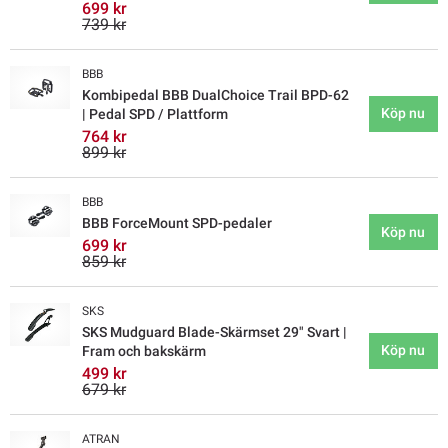
699 kr
739 kr
BBB
Kombipedal BBB DualChoice Trail BPD-62
Köp nu
| Pedal SPD / Plattform
764 kr
899 kr
BBB
BBB ForceMount SPD-pedaler
Köp nu
699 kr
859 kr
SKS
SKS Mudguard Blade-Skärmset 29" Svart |
Köp nu
Fram och bakskärm
499 kr
679 kr
ATRAN