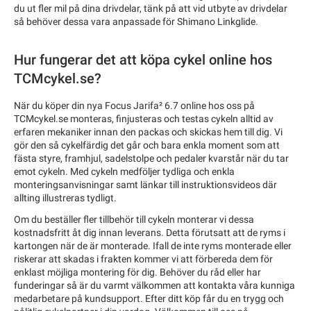
du ut fler mil på dina drivdelar, tänk på att vid utbyte av drivdelar
så behöver dessa vara anpassade för Shimano Linkglide.
Hur fungerar det att köpa cykel online hos
TCMcykel.se?
När du köper din nya Focus Jarifa² 6.7 online hos oss på
TCMcykel.se monteras, finjusteras och testas cykeln alltid av
erfaren mekaniker innan den packas och skickas hem till dig. Vi
gör den så cykelfärdig det går och bara enkla moment som att
fästa styre, framhjul, sadelstolpe och pedaler kvarstår när du tar
emot cykeln. Med cykeln medföljer tydliga och enkla
monteringsanvisningar samt länkar till instruktionsvideos där
allting illustreras tydligt.
Om du beställer fler tillbehör till cykeln monterar vi dessa
kostnadsfritt åt dig innan leverans. Detta förutsatt att de ryms i
kartongen när de är monterade. Ifall de inte ryms monterade eller
riskerar att skadas i frakten kommer vi att förbereda dem för
enklast möjliga montering för dig. Behöver du råd eller har
funderingar så är du varmt välkommen att kontakta våra kunniga
medarbetare på kundsupport. Efter ditt köp får du en trygg och