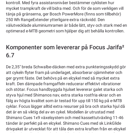
kontroll. Med fyra assistansnivåer bestämmer cyklisten hur
mycket trampkraft de vill bidra med. Och för de som verkligen vill
tänja på gränserna, ger Bosch PowerMore (finns som tillbehör)
250 Wh RangeExtender ytterligare extra räckvidd. Den
välutvecklade aluminiumramen är både lätt, styv och stark med en
optimerad e-MTB geometri som hjälper dig att behålla kontrollen.
Komponenter som levererar på Focus Jarifa²
6.7
De 2,35" breda Schwalbe-däcken med extra punkteringsskydd gör
att cykeln flyter fram på underlaget, absorberar ojämnheter och
ger grymt fäste. Det behövs på en elcykel med så mycket extra
kraft. Den dämpade framgaffeln reducerar effektivt vibrationer
och stötar. Focus handbyggda hjulset levererar galet starka och
styva hjul med Shimanos nav, extra starka rostfria ekrar och en
fälg av högta kvalitet som är testad för upp till 150 kg på e-MTB
cyklar. Focus lägger alltid extra resurser på bra och starka hjul då
det är en så viktig del av en cykel. Modellen är utrustad med
Shimano Cues 1x9 växelsystem och med kassettutväxling 11-46
tänder är perfekt på en elcykel. Shimano Cues med sk LinkGlide
drivpaket är utvecklat för att tåla den extra kraften från en elcykel