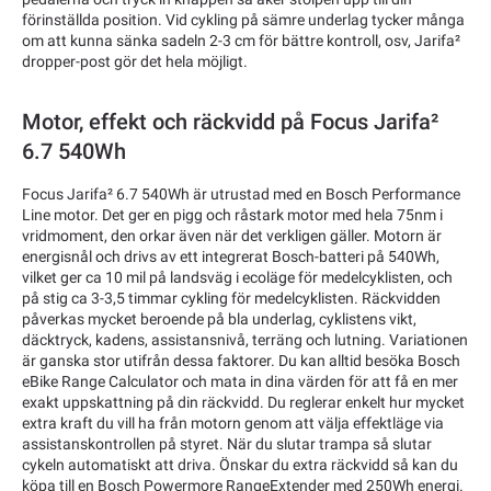
förinställda position. Vid cykling på sämre underlag tycker många
om att kunna sänka sadeln 2-3 cm för bättre kontroll, osv, Jarifa²
dropper-post gör det hela möjligt.
Motor, effekt och räckvidd på Focus Jarifa²
6.7 540Wh
Focus Jarifa² 6.7 540Wh är utrustad med en Bosch Performance
Line motor. Det ger en pigg och råstark motor med hela 75nm i
vridmoment, den orkar även när det verkligen gäller. Motorn är
energisnål och drivs av ett integrerat Bosch-batteri på 540Wh,
vilket ger ca 10 mil på landsväg i ecoläge för medelcyklisten, och
på stig ca 3-3,5 timmar cykling för medelcyklisten. Räckvidden
påverkas mycket beroende på bla underlag, cyklistens vikt,
däcktryck, kadens, assistansnivå, terräng och lutning. Variationen
är ganska stor utifrån dessa faktorer. Du kan alltid besöka Bosch
eBike Range Calculator och mata in dina värden för att få en mer
exakt uppskattning på din räckvidd. Du reglerar enkelt hur mycket
extra kraft du vill ha från motorn genom att välja effektläge via
assistanskontrollen på styret. När du slutar trampa så slutar
cykeln automatiskt att driva. Önskar du extra räckvidd så kan du
köpa till en Bosch Powermore RangeExtender med 250Wh energi.