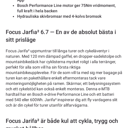
App
Bosch Performance Line motor ger 75Nm vridmoment,
full kraft i hela backen
Hydrauliska skivbromsar med 4-kolvs bromsok
Focus Jarfia² 6.7 — En av de absolut bästa i
sitt prisläge
Focus Jarifa² uppmuntrar till långa turer och cykeläventyr i
naturen. Med 120 mm dämpad gaffel, en dropper-sadelstolpe och
mountainbikedäck har cyklisterna mycket roligt i alla terränger,
perfekt för alla som vill ha sin första riktiga
mountainbikeupplevelse. För de som vill ta med sig mer bagage på
turen kan en pakethållare enkelt eftermonteras tack vare
monteringsmöjligheten på ramen. Skärmar, ett belysningssystem
och ett cykelstöd kan också enkelt monteras. Denna e-MTB
hardtail har en Bosch e-drive Performance Line och ett batteri
med 540 eller 600Wh. Jarifa² inspirerar dig att fly vardagens slit
och är din cykel för turer utanför allfarvägarna.
Focus Jarifa² är både kul att cykla, trygg och