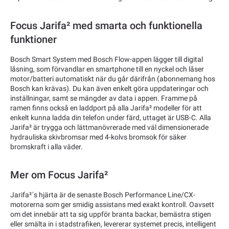
Focus Jarifa² med smarta och funktionella
funktioner
Bosch Smart System med Bosch Flow-appen lägger till digital
låsning, som förvandlar en smartphone till en nyckel och låser
motor/batteri automatiskt när du går därifrån (abonnemang hos
Bosch kan krävas). Du kan även enkelt göra uppdateringar och
inställningar, samt se mängder av data i appen. Framme på
ramen finns också en laddport på alla Jarifa² modeller för att
enkelt kunna ladda din telefon under färd, uttaget är USB-C. Alla
Jarifa² är trygga och lättmanövrerade med väl dimensionerade
hydrauliska skivbromsar med 4-kolvs bromsok för säker
bromskraft i alla väder.
Mer om Focus Jarifa²
Jarifa²´s hjärta är de senaste Bosch Performance Line/CX-
motorerna som ger smidig assistans med exakt kontroll. Oavsett
om det innebär att ta sig uppför branta backar, bemästra stigen
eller smälta in i stadstrafiken, levererar systemet precis, intelligent