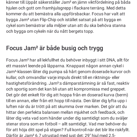
känner till.Uppåt säkerställer Jam² en jämn viktfördelning på båda
hjulen och gott om framhjulsgrepp i flackare terräng. Med detta
kommer du att bemästra alla uppförsbackar. Focus har valt att
bygga Jam² utan Flip-Chip och istället satsat på att bygga en
cykel som bemästrar alla miljöer utan att du ska behöva stanna
och bygga om cykeln när du nått bergets topp.
Focus Jam² är både busig och trygg
Focus Jam² har all lekfullhet du behöver inbyggt i sitt DNA, allt för
ett massivt leende på låpparna. Knappast någon annan cykel i
Jam²-klassen låter dig pumpa så hårt genom doserade kurvor och
kullar, och omvandlar varje impuls direkt till en riktnings- eller
hastighetsförändring. Jam²:s dämparstämning är så fast, reaktiv
och sportig som det kan bli utan att kompromissa med greppet.
Det gör det enkelt för dig att hoppa från en doserad kurva (berm)
till en annan, eller från ett hopp till nästa. Den låter dig lyfta upp i
luften när du är trött på att skumma över marken. Det gör att du
hittar den perfekta balansen mellan mjukhet och feedback, och
låter dig veta vad som händer under dig samtidigt som du sväljer
stenar stora som en fotboll – allt samtidigt. Vad mer behöver du
för att höja ditt spel på stigen? Full kontroll när det blir lite riskfyllt.
Därför är Jam² 6.7 utrustad med just det: 29" hjul med 2,5-