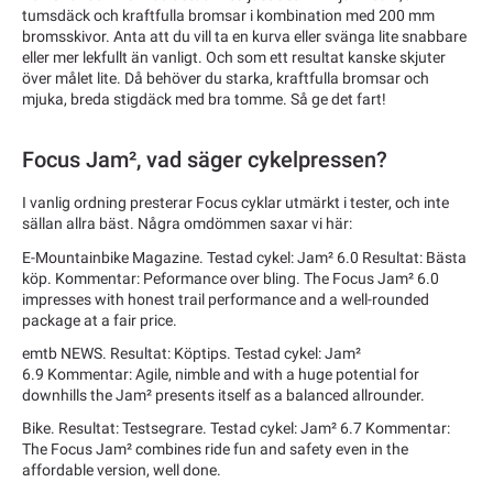
tumsdäck och kraftfulla bromsar i kombination med 200 mm
bromsskivor. Anta att du vill ta en kurva eller svänga lite snabbare
eller mer lekfullt än vanligt. Och som ett resultat kanske skjuter
över målet lite. Då behöver du starka, kraftfulla bromsar och
mjuka, breda stigdäck med bra tomme. Så ge det fart!
Focus Jam², vad säger cykelpressen?
I vanlig ordning presterar Focus cyklar utmärkt i tester, och inte
sällan allra bäst. Några omdömmen saxar vi här:
E-Mountainbike Magazine. Testad cykel: Jam² 6.0 Resultat: Bästa
köp. Kommentar: Peformance over bling. The Focus Jam² 6.0
impresses with honest trail performance and a well-rounded
package at a fair price.
emtb NEWS. Resultat: Köptips. Testad cykel: Jam²
6.9 Kommentar: Agile, nimble and with a huge potential for
downhills the Jam² presents itself as a balanced allrounder.
Bike. Resultat: Testsegrare. Testad cykel: Jam² 6.7 Kommentar:
The Focus Jam² combines ride fun and safety even in the
affordable version, well done.