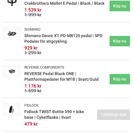
Crakbrothers Mallet E Pedal | Black / Black
Köp nu
1 539 kr
1 999 kr
SHIMANO
Shimano Deore XT PD-M8120 pedal | SPD
Köp nu
Pedaler för stigcykling
929 kr
1 299 kr
REVERSE COMPONENTS
REVERSE Pedal Black ONE |
Köp nu
Plattformspedaler för MTB | Svart/Guld
1 176 kr
1 599 kr
FIDLOCK
Fidlock TWIST Bottle 590 + bike
Tillfälligt slut
base | Cykelflaska | Svart
479 kr