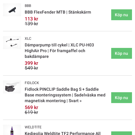
BBB
BBB FlexFender MTB | Stänkskärm
Köp nu
113 kr
139 kr
XLC
Dämparpump till cykel | XLC PU-H03
HighAir Pro | För framgaffel och
Köp nu
bakdämpare
399 kr
549 kr
FIDLOCK
Fidlock PINCLIP Saddle Bag S + Saddle
Base monteringssystem | Sadelväska med
Köp nu
magnetisk montering | Svart »
569 kr
619 kr
WELDTITE
Kedjeolja Weldtite TF2 Performance All