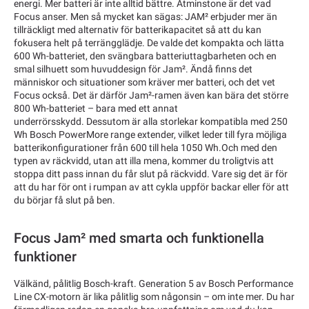
energi. Mer batteri är inte alltid bättre. Åtminstone är det vad
Focus anser. Men så mycket kan sägas: JAM² erbjuder mer än
tillräckligt med alternativ för batterikapacitet så att du kan
fokusera helt på terrängglädje. De valde det kompakta och lätta
600 Wh-batteriet, den svängbara batteriuttagbarheten och en
smal silhuett som huvuddesign för Jam². Ändå finns det
människor och situationer som kräver mer batteri, och det vet
Focus också. Det är därför Jam²-ramen även kan bära det större
800 Wh-batteriet – bara med ett annat
underrörsskydd. Dessutom är alla storlekar kompatibla med 250
Wh Bosch PowerMore range extender, vilket leder till fyra möjliga
batterikonfigurationer från 600 till hela 1050 Wh.Och med den
typen av räckvidd, utan att illa mena, kommer du troligtvis att
stoppa ditt pass innan du får slut på räckvidd. Vare sig det är för
att du har för ont i rumpan av att cykla uppför backar eller för att
du börjar få slut på ben.
Focus Jam² med smarta och funktionella
funktioner
Välkänd, pålitlig Bosch-kraft. Generation 5 av Bosch Performance
Line CX-motorn är lika pålitlig som någonsin – om inte mer. Du har