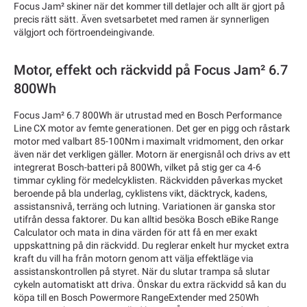
Focus Jam² skiner när det kommer till detlajer och allt är gjort på
precis rätt sätt. Även svetsarbetet med ramen är synnerligen
välgjort och förtroendeingivande.
Motor, effekt och räckvidd på Focus Jam² 6.7
800Wh
Focus Jam² 6.7 800Wh är utrustad med en Bosch Performance
Line CX motor av femte generationen. Det ger en pigg och råstark
motor med valbart 85-100Nm i maximalt vridmoment, den orkar
även när det verkligen gäller. Motorn är energisnål och drivs av ett
integrerat Bosch-batteri på 800Wh, vilket på stig ger ca 4-6
timmar cykling för medelcyklisten. Räckvidden påverkas mycket
beroende på bla underlag, cyklistens vikt, däcktryck, kadens,
assistansnivå, terräng och lutning. Variationen är ganska stor
utifrån dessa faktorer. Du kan alltid besöka Bosch eBike Range
Calculator och mata in dina värden för att få en mer exakt
uppskattning på din räckvidd. Du reglerar enkelt hur mycket extra
kraft du vill ha från motorn genom att välja effektläge via
assistanskontrollen på styret. När du slutar trampa så slutar
cykeln automatiskt att driva. Önskar du extra räckvidd så kan du
köpa till en Bosch Powermore RangeExtender med 250Wh