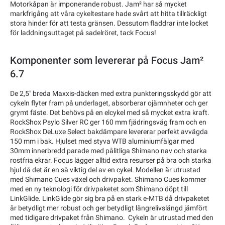
Motorkåpan är imponerande robust. Jam² har så mycket
markfrigång att våra cykeltestare hade svårt att hitta tillräckligt
stora hinder för att testa gränsen. Dessutom fladdrar inte locket
för laddningsuttaget på sadelröret, tack Focus!
Komponenter som levererar på Focus Jam²
6.7
De 2,5" breda Maxxis-däcken med extra punkteringsskydd gör att
cykeln flyter fram på underlaget, absorberar ojämnheter och ger
grymt fäste. Det behövs på en elcykel med så mycket extra kraft.
RockShox Psylo Silver RC ger 160 mm fjädringsväg fram och en
RockShox DeLuxe Select bakdämpare levererar perfekt avvägda
150 mm i bak. Hjulset med styva WTB aluminiumfälgar med
30mm innerbredd parade med pålitliga Shimano nav och starka
rostfria ekrar. Focus lägger alltid extra resurser på bra och starka
hjul då det är en så viktig del av en cykel. Modellen är utrustad
med Shimano Cues växel och drivpaket. Shimano Cues kommer
med en ny teknologi för drivpaketet som Shimano döpt till
LinkGlide. LinkGlide gör sig bra på en stark e-MTB då drivpaketet
är betydligt mer robust och ger betydligt längrelivslängd jämfört
med tidigare drivpaket från Shimano. Cykeln är utrustad med den