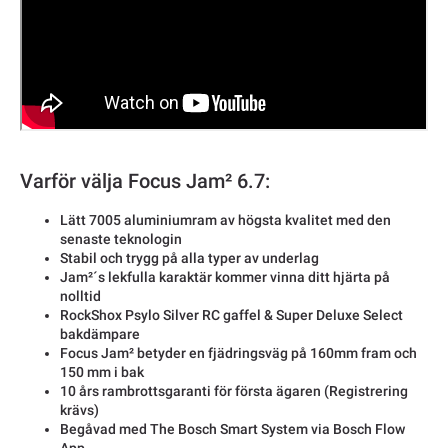
Varför välja Focus Jam² 6.7:
Lätt 7005 aluminiumram av högsta kvalitet med den
senaste teknologin
Stabil och trygg på alla typer av underlag
Jam²´s lekfulla karaktär kommer vinna ditt hjärta på
nolltid
RockShox Psylo Silver RC gaffel & Super Deluxe Select
bakdämpare
Focus Jam² betyder en fjädringsväg på 160mm fram och
150 mm i bak
10 års rambrottsgaranti för första ägaren (Registrering
krävs)
Begåvad med The Bosch Smart System via Bosch Flow