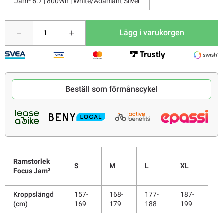
Jam² 6.7 | 800Wh | White/Adamant Silver
Lägg i varukorgen
Beställ som förmånscykel
Ramstorlek
S
M
L
XL
Focus Jam²
Kroppslängd
157-
168-
177-
187-
(cm)
169
179
188
199