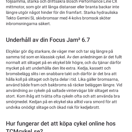
följsamma, starka och driftsäkra Bosch Performance Line CX
mittmotor, som gör att långa distanser eller branta backar inte
längre utgör något hinder för din framfart. Starka hydrauliska
Tekto Gemini SL skivbromsar med 4-kolvs bromsok sköter
inbromsningarna säkert.
Underhåll av din Focus Jam² 6.7
Elcyklar gör dig starkare, de väger mer och tar sig längre på
samma tid som en klassisk cykel. Av den anledningen är det fullt
normalt att slitaget på en elcykel blir högre, och du tjänar därför
mycket på att underhålla den lite extra. Kedja, kassett och
bromsbelägg slits i en snabbare takt och därför är det bra att
hålla koll på slitaget och byta delar i tid. Lika gäller bromsarna,
använd både fram och bakbroms så räcker beläggen längre. Vid
användning av cykeln på saltade vintervägar blir slitaget extra
stort. Kom ihåg att tvätta ofta cykeln ofta och att använda bra
smörjmedel. Kedjan på en elcykel ska alltid vara smord för att
undvika onödigt slitage och ökad risk för kedjebrott.
Hur fungerar det att köpa cykel online hos
TCMcykel.se?