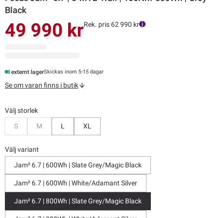
Black
49 990 kr
Rek. pris 62 990 kr
I externt lager
Skickas inom 5-15 dagar
Se om varan finns i butik
Välj storlek
Bevaka
Bevaka
S
M
L
XL
Välj variant
Jam² 6.7 | 600Wh | Slate Grey/Magic Black
Jam² 6.7 | 600Wh | White/Adamant Silver
Jam² 6.7 | 800Wh | Slate Grey/Magic Black