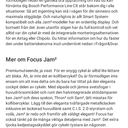
förmodligen redan en ganska bra uppfattning om vad du kan
förvänta dig.Bosch Performance Line CX står bakom dig i alla
situationer. Så att ingenting kan stå i vägen för din sinnesro och
maximala stigglädje. Och naturligtvis är allt Smart System-
kompatibelt och alla Jam²-modeller har en ordentlig display. Och
bortsett från det: även utanför stigen har du full kontroll och vet
alltid var din cykel är med de integrerade monteringsalternativen
för en Airtag eller Chipolo. Du hittar information om hur du fäster
den under batteriskenorna inuti underröret nedan i Frågor&Svar.
Mer om Focus Jam²
Premiumutseende, ja visst. För en snygg cykel är alltid lite lättare
att älska. Åh, är inte det en kolfibercykel? Du är förmodligen inte
ensam om att inse detta om du bara har tittat på den eleganta
cockpit delen av cykeln. Med slipade och jämna svetsfogar i
huvudrörsområdet och runt den halvintegrerade stötdämparen
kan Jam² och dess syskon, Thron² och Sam², lätt misstas för
kolfibercyklar. Lägg till den eleganta tvåfärgade metalliclacken
inklusive en lackerad huvudlänk samt C.I.S. 2.0-styrstam och
voilà, Jam² är redo och framför allt väldigt elegant! Focus har
också tänkt på de många viktiga detaljerna med Jam². Det extra
tjocka kedjestagsskyddet gör cykeln tystare än någonsin.