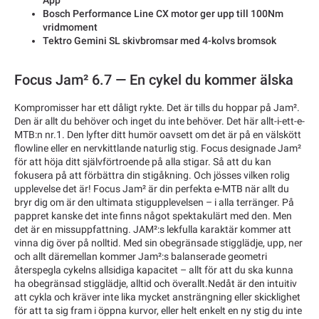
App
Bosch Performance Line CX motor ger upp till 100Nm
vridmoment
Tektro Gemini SL skivbromsar med 4-kolvs bromsok
Focus Jam² 6.7 — En cykel du kommer älska
Kompromisser har ett dåligt rykte. Det är tills du hoppar på Jam².
Den är allt du behöver och inget du inte behöver. Det här allt-i-ett-e-
MTB:n nr.1. Den lyfter ditt humör oavsett om det är på en välskött
flowline eller en nervkittlande naturlig stig. Focus designade Jam²
för att höja ditt självförtroende på alla stigar. Så att du kan
fokusera på att förbättra din stigåkning. Och jösses vilken rolig
upplevelse det är! Focus Jam² är din perfekta e-MTB när allt du
bryr dig om är den ultimata stigupplevelsen – i alla terränger. På
pappret kanske det inte finns något spektakulärt med den. Men
det är en missuppfattning. JAM²:s lekfulla karaktär kommer att
vinna dig över på nolltid. Med sin obegränsade stigglädje, upp, ner
och allt däremellan kommer Jam²:s balanserade geometri
återspegla cykelns allsidiga kapacitet – allt för att du ska kunna
ha obegränsad stigglädje, alltid och överallt.Nedåt är den intuitiv
att cykla och kräver inte lika mycket ansträngning eller skicklighet
för att ta sig fram i öppna kurvor, eller helt enkelt en ny stig du inte