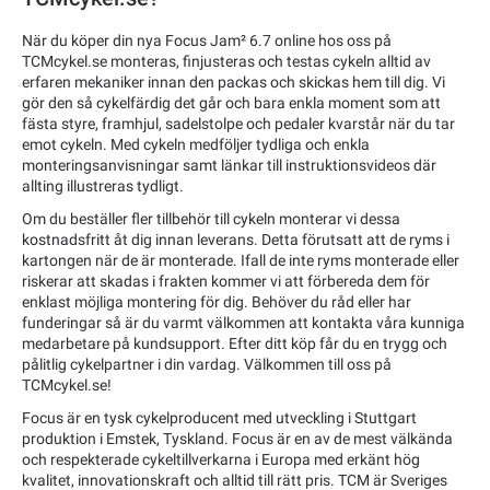
När du köper din nya Focus Jam² 6.7 online hos oss på
TCMcykel.se monteras, finjusteras och testas cykeln alltid av
erfaren mekaniker innan den packas och skickas hem till dig. Vi
gör den så cykelfärdig det går och bara enkla moment som att
fästa styre, framhjul, sadelstolpe och pedaler kvarstår när du tar
emot cykeln. Med cykeln medföljer tydliga och enkla
monteringsanvisningar samt länkar till instruktionsvideos där
allting illustreras tydligt.
Om du beställer fler tillbehör till cykeln monterar vi dessa
kostnadsfritt åt dig innan leverans. Detta förutsatt att de ryms i
kartongen när de är monterade. Ifall de inte ryms monterade eller
riskerar att skadas i frakten kommer vi att förbereda dem för
enklast möjliga montering för dig. Behöver du råd eller har
funderingar så är du varmt välkommen att kontakta våra kunniga
medarbetare på kundsupport. Efter ditt köp får du en trygg och
pålitlig cykelpartner i din vardag. Välkommen till oss på
TCMcykel.se!
Focus är en tysk cykelproducent med utveckling i Stuttgart
produktion i Emstek, Tyskland. Focus är en av de mest välkända
och respekterade cykeltillverkarna i Europa med erkänt hög
kvalitet, innovationskraft och alltid till rätt pris. TCM är Sveriges