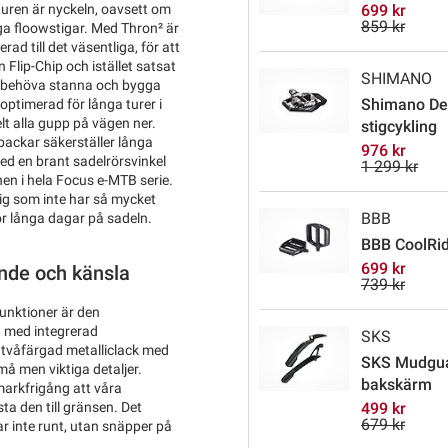
turen är nyckeln, oavsett om
699 kr
859 kr
ga floowstigar. Med Thron² är
ad till det väsentliga, för att
Flip-Chip och istället satsat
SHIMANO
ka behöva stanna och bygga
Shimano Deo
optimerad för långa turer i
t alla gupp på vägen ner.
stigcykling
rbackar säkerställer långa
976 kr
ed en brant sadelrörsvinkel
1 299 kr
en i hela Focus e-MTB serie.
 dig som inte har så mycket
BBB
för långa dagar på sadeln.
BBB CoolRid
699 kr
ende och känsla
739 kr
funktioner är den
n med integrerad
SKS
 tvåfärgad metalliclack med
SKS Mudguar
 men viktiga detaljer.
bakskärm
arkfrigång att våra
sta den till gränsen. Det
499 kr
679 kr
ar inte runt, utan snäpper på