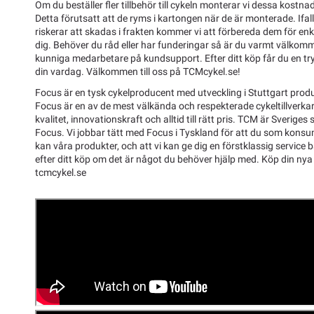
Om du beställer fler tillbehör till cykeln monterar vi dessa kostnad
Detta förutsatt att de ryms i kartongen när de är monterade. Ifal
riskerar att skadas i frakten kommer vi att förbereda dem för enk
dig. Behöver du råd eller har funderingar så är du varmt välkom
kunniga medarbetare på kundsupport. Efter ditt köp får du en tryg
din vardag. Välkommen till oss på TCMcykel.se!
Focus är en tysk cykelproducent med utveckling i Stuttgart produ
Focus är en av de mest välkända och respekterade cykeltillverk
kvalitet, innovationskraft och alltid till rätt pris. TCM är Sveriges
Focus. Vi jobbar tätt med Focus i Tyskland för att du som konsum
kan våra produkter, och att vi kan ge dig en förstklassig service 
efter ditt köp om det är något du behöver hjälp med. Köp din nya
tcmcykel.se