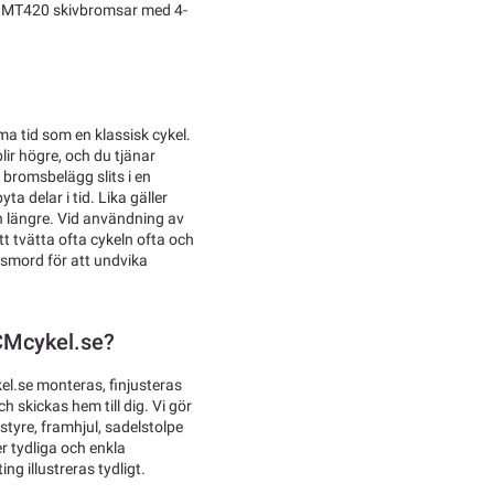
no MT420 skivbromsar med 4-
ma tid som en klassisk cykel.
blir högre, och du tjänar
 bromsbelägg slits i en
ta delar i tid. Lika gäller
 längre. Vid användning av
tt tvätta ofta cykeln ofta och
 smord för att undvika
TCMcykel.se?
el.se monteras, finjusteras
 skickas hem till dig. Vi gör
tyre, framhjul, sadelstolpe
r tydliga och enkla
ng illustreras tydligt.