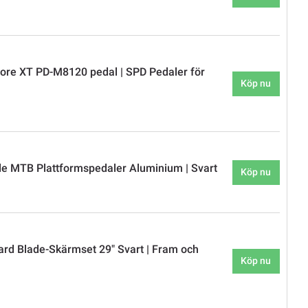
re XT PD-M8120 pedal | SPD Pedaler för
Köp nu
e MTB Plattformspedaler Aluminium | Svart
Köp nu
d Blade-Skärmset 29" Svart | Fram och
Köp nu