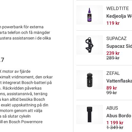
WELDTITE
Kedjeolja W
119 kr
rm powerbank för externa
marta telefon och få mängder
stera assistansen i de olika
SUPACAZ
Supacaz Sid
239 kr
289 kr
.7
 motor av fjärde
ZEFAL
ximalt vridmoment, den orkar
Vattenflaska
tt integrerat Bosch-batteri på
89 kr
en. Räckvidden påverkas
99 kr
ens, assistansnivå, terräng
u kan alltid besöka Bosch
r exakt uppskattning på din
ABUS
n motorn genom att välja
Abus Bordo X
a så slutar cykeln
till en Bosch Powermore
1 199 kr
1 349 kr