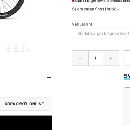
Snart i lager
Bevaka produkt nedan
Se om varan finns i butik
Välj variant
Storlek Large i Blågrön/Svart
KÖPA CYKEL ONLINE