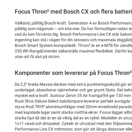
Focus Thron² med Bosch CX och flera batteri
Välkänd, pålitlig Bosch-kraft. Generation 4 av Bosch Performanc
pålitlig som någonsin – om inte mer. Du har förmodligen redan 
vad du kan förvänta dig. Bosch Performance Line CX står bakom di
ingenting kan stå i vägen för din sinnesro och maximala stigglädje
Bosch Smart System-kompatibelt. Thron² är en e-MTB för oändl
250 Wh RangeExtender säkerställs maximal flexibilitet. Därför ka
utan att få slut på ström.
Komponenter som levererar på Focus Thron²
De 2,5" breda Maxxis-däcken med extra punkteringsskydd gör att 
underlaget, absorberar ojämnheter och ger grymt fäste. Det beh
mycket extra kraft. Suntour Zeron 35 Air framgaffel ger 130 mm
Rock Shox Deluxe Select bakdämpare levererar perfekt avvägda 
styva Rodi TRYP aluminiumfälgar med 30mm innerbredd parade 
med kapslade lager samt starka rostfria ekrar. Focus lägger allti
starka hjul då det är en så viktig del av en cykel. Modellen är u
1x11 växel och drivpaket. Cykeln är utrustad med den följsamma
Performance Line CX mittmotor, som gör att långa distanser elle