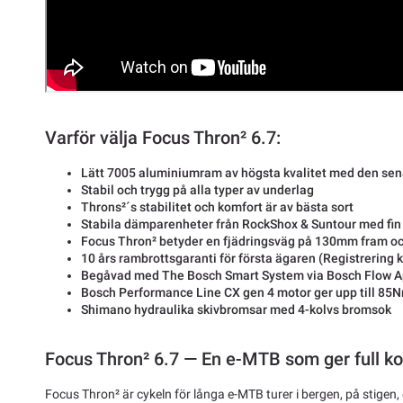
Varför välja Focus Thron² 6.7:
Lätt 7005 aluminiumram av högsta kvalitet med den sen
Stabil och trygg på alla typer av underlag
Throns²´s stabilitet och komfort är av bästa sort
Stabila dämparenheter från RockShox & Suntour med fin
Focus Thron² betyder en fjädringsväg på 130mm fram o
10 års rambrottsgaranti för första ägaren (Registrering 
Begåvad med The Bosch Smart System via Bosch Flow 
Bosch Performance Line CX gen 4 motor ger upp till 8
Shimano hydraulika skivbromsar med 4-kolvs bromsok
Focus Thron² 6.7 — En e-MTB som ger full ko
Focus Thron² är cykeln för långa e-MTB turer i bergen, på stigen, el