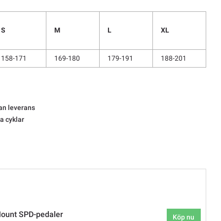
S
M
L
XL
158-171
169-180
179-191
188-201
an leverans
la cyklar
ount SPD-pedaler
Köp nu