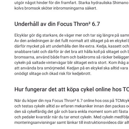
utgör något hinder för din framfart. Starka hydrauliska Shima
kolvs bromsok sköter inbromsningarna säkert.
Underhåll av din Focus Thron² 6.7
Elcyklar gör dig starkare, de väger mer och tar sig längre på sam
Av den anledningen är det fullt normalt att slitaget på en elcykel 
därför mycket på att underhålla den lite extra. Kedja, kassett och
snabbare takt och därför är det bra att hålla koll på slitaget och by
bromsarna, använd både fram och bakbroms så räcker beläggen
cykeln på saltade vintervägar blir slitaget extra stort. Kom ihåg a
att använda bra smörjmedel. Kedjan på en elcykel ska alltid vara
onödigt slitage och ökad risk för kedjebrott.
Hur fungerar det att köpa cykel online hos 
När du köper din nya Focus Thron² 6.7 online hos oss på TCMcyk
och testas cykeln alltid av erfaren mekaniker innan den packas och
den så cykelfärdig det går och bara enkla moment som att fästa s
och pedaler kvarstår när du tar emot cykeln. Med cykeln medfölje
monteringsanvisningar samt länkar till instruktionsvideos där allti