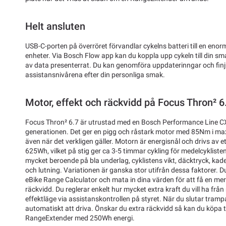
Helt ansluten
USB-C-porten på överröret förvandlar cykelns batteri till en eno
enheter. Via Bosch Flow app kan du koppla upp cykeln till din s
av data presenterrat. Du kan genomföra uppdaterinngar och finju
assistansnivårena efter din personliga smak.
Motor, effekt och räckvidd på Focus Thron² 6
Focus Thron² 6.7 är utrustad med en Bosch Performance Line CX
generationen. Det ger en pigg och råstark motor med 85Nm i ma
även när det verkligen gäller. Motorn är energisnål och drivs av e
625Wh, vilket på stig ger ca 3-5 timmar cykling för medelcyklist
mycket beroende på bla underlag, cyklistens vikt, däcktryck, kad
och lutning. Variationen är ganska stor utifrån dessa faktorer. D
eBike Range Calculator och mata in dina värden för att få en me
räckvidd. Du reglerar enkelt hur mycket extra kraft du vill ha frå
effektläge via assistanskontrollen på styret. När du slutar tramp
automatiskt att driva. Önskar du extra räckvidd så kan du köpa 
RangeExtender med 250Wh energi.