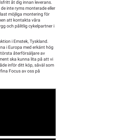
sfritt åt dig innan leverans.
l de inte ryms monterade eller
last möjliga montering för
men att kontakta våra
g och pålitlig cykelpartner i
ktion i Emstek, Tyskland.
arna i Europa med erkänt hög
 största återförsäljare av
ent ska kunna lita på att vi
både inför ditt köp, såväl som
 fina Focus av oss på