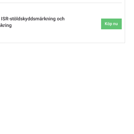
 ISR-stöldskyddsmärkning och
Köp nu
äkring