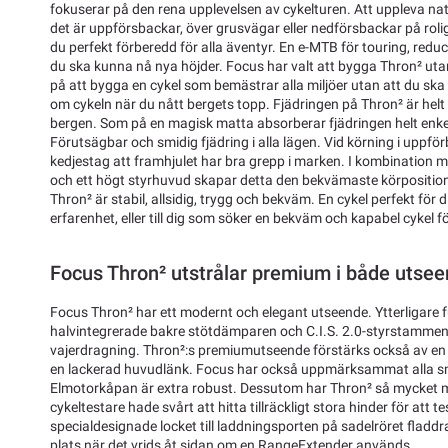
fokuserar på den rena upplevelsen av cykelturen. Att uppleva na
det är uppförsbackar, över grusvägar eller nedförsbackar på roli
du perfekt förberedd för alla äventyr. En e-MTB för touring, reducer
du ska kunna nå nya höjder. Focus har valt att bygga Thron² utan 
på att bygga en cykel som bemästrar alla miljöer utan att du s
om cykeln när du nått bergets topp. Fjädringen på Thron² är helt 
bergen. Som på en magisk matta absorberar fjädringen helt enkel
Förutsägbar och smidig fjädring i alla lägen. Vid körning i uppfö
kedjestag att framhjulet har bra grepp i marken. I kombination m
och ett högt styrhuvud skapar detta den bekvämaste körposition
Thron² är stabil, allsidig, trygg och bekväm. En cykel perfekt för
erfarenhet, eller till dig som söker en bekväm och kapabel cykel 
Focus Thron² utstrålar premium i både utse
Focus Thron² har ett modernt och elegant utseende. Ytterligare 
halvintegrerade bakre stötdämparen och C.I.S. 2.0-styrstamme
vajerdragning. Thron²:s premiumutseende förstärks också av en
en lackerad huvudlänk. Focus har också uppmärksammat alla små
Elmotorkåpan är extra robust. Dessutom har Thron² så mycket m
cykeltestare hade svårt att hitta tillräckligt stora hinder för att te
specialdesignade locket till laddningsporten på sadelröret fladdr
plats när det vrids åt sidan om en RangeExtender används.