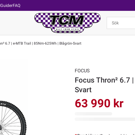
l
Guider
FAQ
n² 6.7 | e-MTB Trail | 85Nm-625Wh | Blågrön-Svart
FOCUS
Focus Thron² 6.7 
Svart
63 990 kr