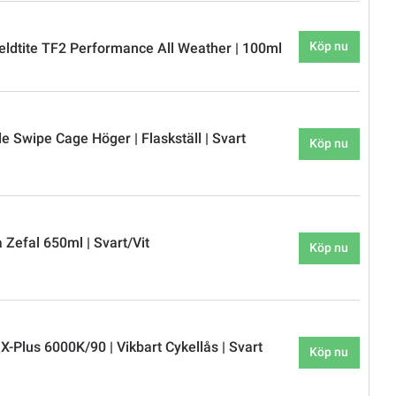
Köp nu
eldtite TF2 Performance All Weather | 100ml
e Swipe Cage Höger | Flaskställ | Svart
Köp nu
 Zefal 650ml | Svart/Vit
Köp nu
-Plus 6000K/90 | Vikbart Cykellås | Svart
Köp nu