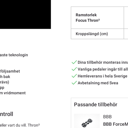
Ramstorlek
Focus Thron²
Kroppslängd (cm)
aste teknologin
Dina tillbehör monteras inn
Vanliga pedaler ingår till al
 följsamhet
Hemleverans i hela Sverige
ch bak
krävs)
Avbetalning med Svea
App
5Nm vridmoment
Passande tillbehör
ntroll
BBB
BBB ForceM
ler vart du vill. Thron²