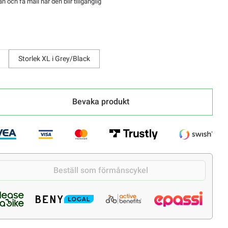
 och få mail när den blir tillgänglig
Storlek XL i Grey/Black
Bevaka produkt
Beställ som förmånscykel