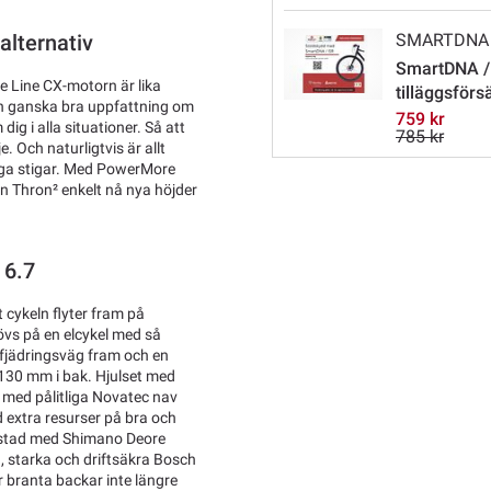
SMARTDNA
alternativ
SmartDNA /
e Line CX-motorn är lika
tilläggsförs
en ganska bra uppfattning om
759 kr
g i alla situationer. Så att
785 kr
. Och naturligtvis är allt
iga stigar. Med PowerMore
n Thron² enkelt nå nya höjder
 6.7
cykeln flyter fram på
övs på en elcykel med så
 fjädringsväg fram och en
130 mm i bak. Hjulset med
med pålitliga Novatec nav
d extra resurser på bra och
trustad med Shimano Deore
, starka och driftsäkra Bosch
r branta backar inte längre