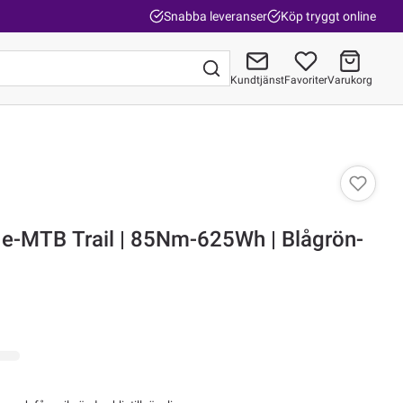
Snabba leveranser
Köp tryggt online
Kundtjänst
Favoriter
Varukorg
Gå till kassan
| e-MTB Trail | 85Nm-625Wh | Blågrön-