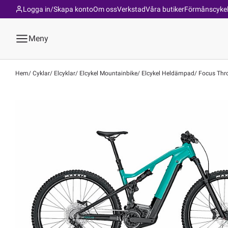
Logga in/Skapa konto
Om oss
Verkstad
Våra butiker
Förmånscyke
Meny
Hem
Cyklar
Elcyklar
Elcykel Mountainbike
Elcykel Heldämpad
Focus Thro