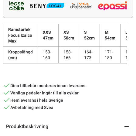
Ramstorlek
XXS
XS
S
M
L
Focus Izalco
47cm
50cm
52cm
54cm
56cm
Max
Kroppslängd
150-
158-
164-
171-
179-
(cm)
160
166
173
180
187
Dina tillbehör monteras innan leverans
Vanliga pedaler ingår till alla cyklar
Hemleverans i hela Sverige
Avbetalning med Svea
Produktbeskrivning