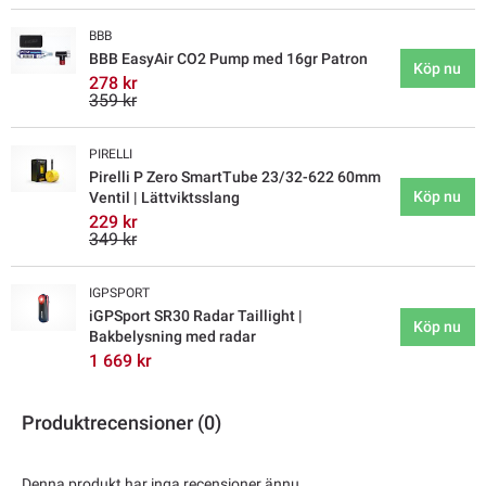
BBB
BBB EasyAir CO2 Pump med 16gr Patron
Köp nu
278 kr
359 kr
PIRELLI
Pirelli P Zero SmartTube 23/32-622 60mm
Köp nu
Ventil | Lättviktsslang
229 kr
349 kr
IGPSPORT
iGPSport SR30 Radar Taillight |
Köp nu
Bakbelysning med radar
1 669 kr
Produktrecensioner (0)
Denna produkt har inga recensioner ännu