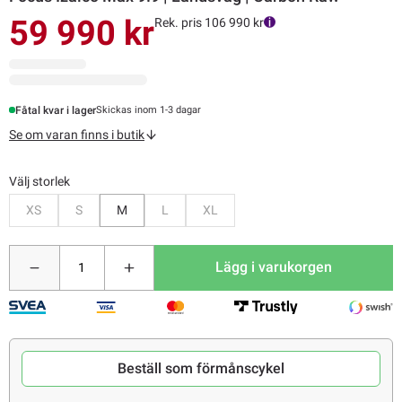
59 990 kr
Rek. pris 106 990 kr
Fåtal kvar i lager
Skickas inom 1-3 dagar
Se om varan finns i butik
Välj storlek
Bevaka
Bevaka
Bevaka
Bevaka
XS
S
M
L
XL
Lägg i varukorgen
Beställ som förmånscykel