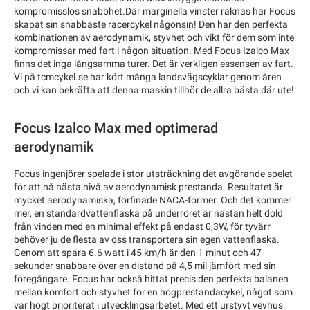
kompromisslös snabbhet.Där marginella vinster räknas har Focus
skapat sin snabbaste racercykel någonsin! Den har den perfekta
kombinationen av aerodynamik, styvhet och vikt för dem som inte
kompromissar med fart i någon situation. Med Focus Izalco Max
finns det inga långsamma turer. Det är verkligen essensen av fart.
Vi på tcmcykel.se har kört många landsvägscyklar genom åren
och vi kan bekräfta att denna maskin tillhör de allra bästa där ute!
Focus Izalco Max med optimerad
aerodynamik
Focus ingenjörer spelade i stor utsträckning det avgörande spelet
för att nå nästa nivå av aerodynamisk prestanda. Resultatet är
mycket aerodynamiska, förfinade NACA-former. Och det kommer
mer, en standardvattenflaska på underröret är nästan helt dold
från vinden med en minimal effekt på endast 0,3W, för tyvärr
behöver ju de flesta av oss transportera sin egen vattenflaska.
Genom att spara 6.6 watt i 45 km/h är den 1 minut och 47
sekunder snabbare över en distand på 4,5 mil jämfört med sin
föregångare. Focus har också hittat precis den perfekta balanen
mellan komfort och styvhet för en högprestandacykel, något som
var högt prioriterat i utvecklingsarbetet. Med ett urstyvt vevhus