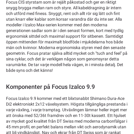
Focus CIS styrstam som är rejält påkostad och ger en riktigt
snygg brygga mellan ram och styre. All kabeldragning är intern
och utförd med finess. Snyggt, rent och allt rör sig lätt och fint
utan knarr eller kablar som korsar varandra där du inte ser. Alla
modeller i Izalco Max-serien kommer med den moderna
generationen sadlar som är i den senast formen, kort med tydlig
ergonomisk sittdel och maximal support för sitbenen. Samtidigt
öppen mittenden för maximalt blodföde i mjukdelarna hos både
män och kvinnor. Moderna ergonomiska styren med den senaste
geometrin. Focus pratar själva alltid mycket och "tuch and feel" på
sina cyklar, och det är verkligen någon som genomsyrar detta
varumärke. De tar varje modell hela vägen, in i minsta detalj. Det
både syns och det känns!
Komponenter på Focus Izalco 9.9
Focus Izalco 9.9 kommer med ett blixtsnabbt Shimano Dura-Ace
Di2 elektroniskt 2x12 växelsystem. Högsta tillgängliga prestanda i
varje växling, i varje tramptag. Utväxlingen lämnar heller inget mer
att önska med 52/36t framdrev och en 11-30t kassett. Ett hjulset
av mycket god kvalitet från DT Swiss med moderna carbonfälgar i
45 mm profil, en perfekt balans mellan vikt och aerodynamik utan
att bli vindkänsligt. Nav och ekrar från DT Swiss som är rankat