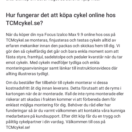
Hur fungerar det att köpa cykel online hos
TCMcykel.se?
När du köper din nya Focus Izalco Max 9.9 online hos oss på
TCMcykel.se monteras, finjusteras och testas cykeln alltid av
erfaren mekaniker innan den packas och skickas hem till dig. Vi
gör den så cykelfärdig det går och bara enkla moment som att
fästa styre, framhjul, sadelstolpe och pedaler kvarstår när du tar
emot cykeln. Med cykeln medföljer tydliga och enkla
monteringsanvisningar samt länkar till instruktionsvideos där
allting illustreras tydligt.
Om du beställer fler tillbehör till cykeln monterar vi dessa
kostnadsfritt åt dig innan leverans. Detta förutsatt att de ryms i
kartongen när de är monterade. Ifall de inte ryms monterade eller
riskerar att skadas i frakten kommer vi att förbereda dem för
enklast möjliga montering för dig. Behöver du råd eller har
funderingar så är du varmt välkommen att kontakta våra kunniga
medarbetare på kundsupport. Efter ditt köp får du en trygg och
pålitlig cykelpartner i din vardag. Välkommen till oss på
TCMcykel.se!