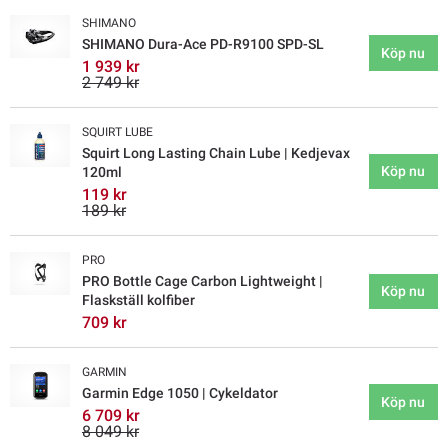
SHIMANO
SHIMANO Dura-Ace PD-R9100 SPD-SL
Köp nu
1 939 kr
2 749 kr
SQUIRT LUBE
Squirt Long Lasting Chain Lube | Kedjevax
Köp nu
120ml
119 kr
189 kr
PRO
PRO Bottle Cage Carbon Lightweight |
Köp nu
Flaskställ kolfiber
709 kr
GARMIN
Garmin Edge 1050 | Cykeldator
Köp nu
6 709 kr
8 049 kr