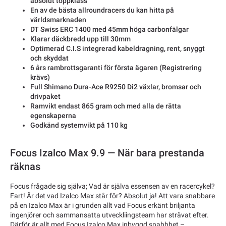
absolut toppklass
En av de bästa allroundracers du kan hitta på
världsmarknaden
DT Swiss ERC 1400 med 45mm höga carbonfälgar
Klarar däckbredd upp till 30mm
Optimerad C.I.S integrerad kabeldragning, rent, snyggt
och skyddat
6 års rambrottsgaranti för första ägaren (Registrering
krävs)
Full Shimano Dura-Ace R9250 Di2 växlar, bromsar och
drivpaket
Ramvikt endast 865 gram och med alla de rätta
egenskaperna
Godkänd systemvikt på 110 kg
Focus Izalco Max 9.9 — När bara prestanda
räknas
Focus frågade sig själva; Vad är själva essensen av en racercykel?
Fart! Är det vad Izalco Max står för? Absolut ja! Att vara snabbare
på en Izalco Max är i grunden allt vad Focus erkänt briljanta
ingenjörer och sammansatta utveckliingsteam har strävat efter.
Därför är allt med Focus Izalco Max inbyggd snabbhet –