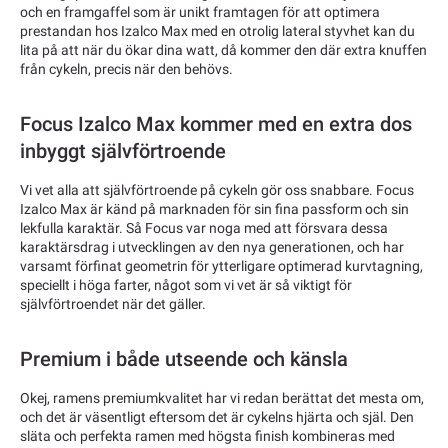
och en framgaffel som är unikt framtagen för att optimera
prestandan hos Izalco Max med en otrolig lateral styvhet kan du
lita på att när du ökar dina watt, då kommer den där extra knuffen
från cykeln, precis när den behövs.
Focus Izalco Max kommer med en extra dos
inbyggt självförtroende
Vi vet alla att självförtroende på cykeln gör oss snabbare. Focus
Izalco Max är känd på marknaden för sin fina passform och sin
lekfulla karaktär. Så Focus var noga med att försvara dessa
karaktärsdrag i utvecklingen av den nya generationen, och har
varsamt förfinat geometrin för ytterligare optimerad kurvtagning,
speciellt i höga farter, något som vi vet är så viktigt för
självförtroendet när det gäller.
Premium i både utseende och känsla
Okej, ramens premiumkvalitet har vi redan berättat det mesta om,
och det är väsentligt eftersom det är cykelns hjärta och själ. Den
släta och perfekta ramen med högsta finish kombineras med