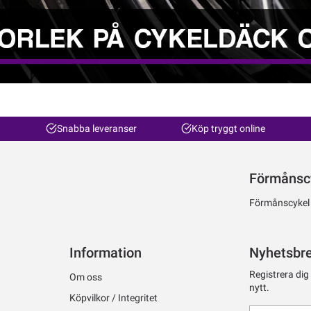
Snabba leveranser
Köp tryggt online
Förmånsc
Förmånscykel ti
Information
Nyhetsbr
Registrera dig
Om oss
nytt.
Köpvilkor / Integritet