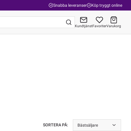
Snabba leveranser
Köp tryggt online
Kundtjänst
Favoriter
Varukorg
Gå till kassan
SORTERA PÅ:
Bästsäljare