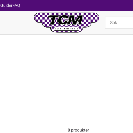
l
Guider
FAQ
0
produkter