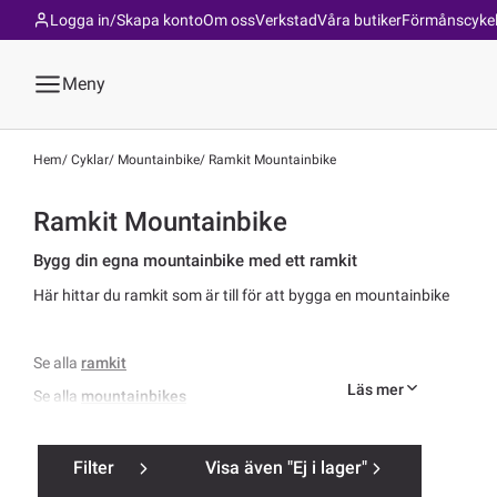
Logga in/Skapa konto
Om oss
Verkstad
Våra butiker
Förmånscyke
Meny
Hem
Cyklar
Mountainbike
Ramkit Mountainbike
Ramkit Mountainbike
Bygg din egna mountainbike med ett ramkit
Här hittar du ramkit som är till för att bygga en mountainbike
Se alla
ramkit
Läs mer
Se alla
mountainbikes
Filter
Visa även "Ej i lager"