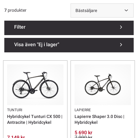
7
produkter
Filter
Visa även "Ej i lager"
TUNTURI
LAPIERRE
Hybridcykel Tunturi CX 500 |
Lapierre Shaper 3.0 Disc |
Antracite | Hybridcykel
Hybridcykel
5 690 kr
7 149 kr
7 990 kr