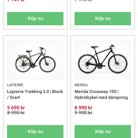
Köp nu
Köp nu
LAPIERRE
MERIDA
Lapierre Trekking 3.0 | Black
Merida Crossway 100 |
/ Svart
Hybridcykel med dämpning
5 690 kr
8 990 kr
8 990 kr
9 990 kr
Köp nu
Köp nu