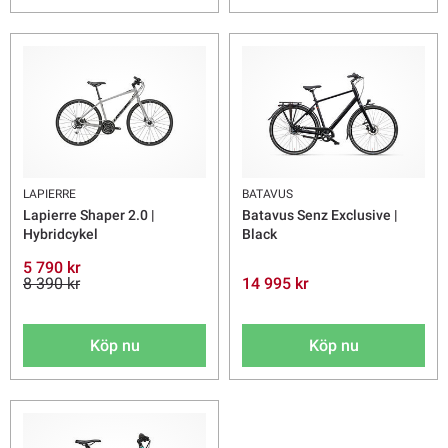
LAPIERRE
BATAVUS
Lapierre Shaper 2.0 |
Batavus Senz Exclusive |
Hybridcykel
Black
5 790 kr
8 390 kr
14 995 kr
Köp nu
Köp nu