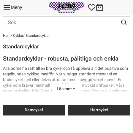
Meny
Hem
Cyklar
Standardcyklar
Standardcyklar
Standardcyklar - robusta, pålitliga och enkla
Alla borde ha rätt till en bra cykel och få uppleva allt det positiva som
regelbunden cykling medför. När vi säger standard menar vi en
brukscykel, helt eller delvis utrustad med inbyggd växel i navet. En
cykel som kräver minimalt underhåll och är mycket driftsäker. Våra
Läs mer
standardcyklar från Svea, Merida, Corratec med fler ger dig oslagbar
kvalitet och cykelglädje för pengarna.
Damcykel
Herrcykel
Se alla cyklar
Fri frakt vid upphämtning i butik. Vid leverans till ditt hem eller ombud
tillkommer en beräknad fraktkostnad.