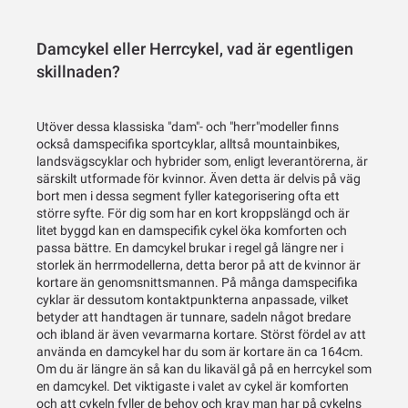
Damcykel eller Herrcykel, vad är egentligen
skillnaden?
Utöver dessa klassiska "dam"- och "herr"modeller finns
också damspecifika sportcyklar, alltså mountainbikes,
landsvägscyklar och hybrider som, enligt leverantörerna, är
särskilt utformade för kvinnor. Även detta är delvis på väg
bort men i dessa segment fyller kategorisering ofta ett
större syfte. För dig som har en kort kroppslängd och är
litet byggd kan en damspecifik cykel öka komforten och
passa bättre. En damcykel brukar i regel gå längre ner i
storlek än herrmodellerna, detta beror på att de kvinnor är
kortare än genomsnittsmannen. På många damspecifika
cyklar är dessutom kontaktpunkterna anpassade, vilket
betyder att handtagen är tunnare, sadeln något bredare
och ibland är även vevarmarna kortare. Störst fördel av att
använda en damcykel har du som är kortare än ca 164cm.
Om du är längre än så kan du likaväl gå på en herrcykel som
en damcykel. Det viktigaste i valet av cykel är komforten
och att cykeln fyller de behov och krav man har på cykelns