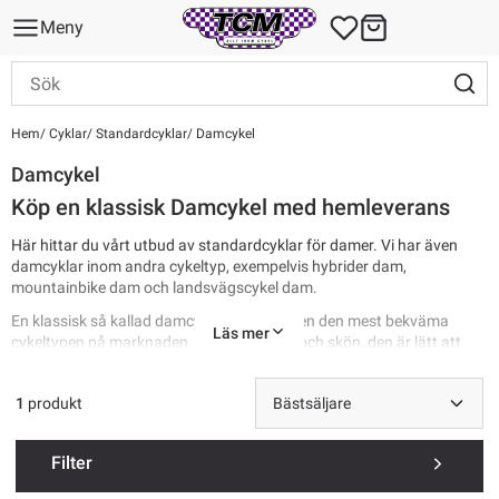
Meny
Hem
Cyklar
Standardcyklar
Damcykel
Damcykel
Köp en klassisk Damcykel med hemleverans
Här hittar du vårt utbud av standardcyklar för damer. Vi har även
damcyklar inom andra cykeltyp, exempelvis hybrider dam,
mountainbike dam och landsvägscykel dam.
En klassisk så kallad damcykel är antagligen den mest bekväma
Läs mer
cykeltypen på marknaden. Sadeln är bred och skön, den är lätt att
kliva av och på tack vare den låga ramen, och du sitter upprätt och
avslappnat då styret är högt.
1
produkt
Se alla standardcyklar
Filter