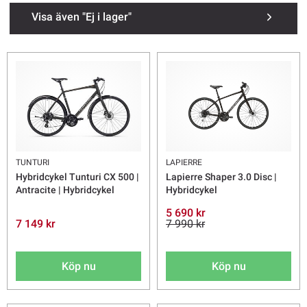
gärna i valet av cykel,
kontakta oss
så hjälper vi dig hittar rätt modell
Visa även "Ej i lager"
för just dig.
Se alla
standardcyklar
TUNTURI
LAPIERRE
Hybridcykel Tunturi CX 500 |
Lapierre Shaper 3.0 Disc |
Antracite | Hybridcykel
Hybridcykel
5 690 kr
7 149 kr
7 990 kr
Köp nu
Köp nu