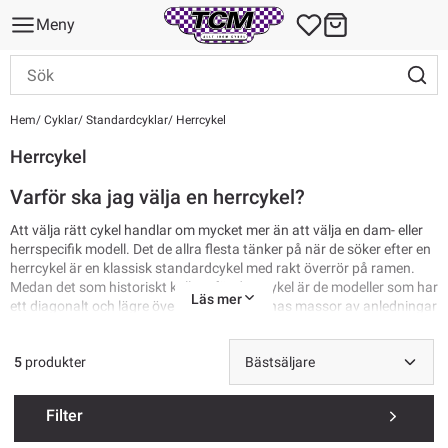
Meny
Hem
Cyklar
Standardcyklar
Herrcykel
Herrcykel
Varför ska jag välja en herrcykel?
Att välja rätt cykel handlar om mycket mer än att välja en dam- eller
herrspecifik modell. Det de allra flesta tänker på när de söker efter en
herrcykel är en klassisk standardcykel med rakt överrör på ramen.
Medan det som historiskt kallats för damcykel är de modeller som har
Läs mer
ett diagonalt och lägre överrör. Det kan finnas massor av anledningar
till att man behöver antingen ett rakt, högt, lågt eller diagonalt
överrör, det kan ha att göra med cyklistens fysiska förutsättningar
5
produkter
och vilka krav man har på sin cykeln. Men klassificeringen mellan
dam och herr fyller där inget egentligt syfte. Därför vill vi
rekommendera dig att utgå från vad cykeln ska användas till, hur din
Filter
kropp ser ut och fungerar samt vilka estetiska preferenser du har och
sedan navigera dig fram i övriga kategorier utifrån det. Vi hjälper dig