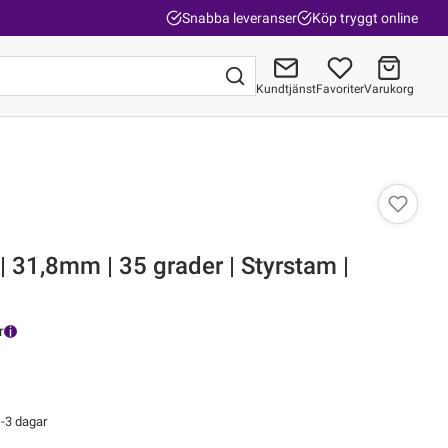
Snabba leveranser
Köp tryggt online
Kundtjänst
Favoriter
Varukorg
Gå till kassan
 31,8mm | 35 grader | Styrstam |
r
-3 dagar