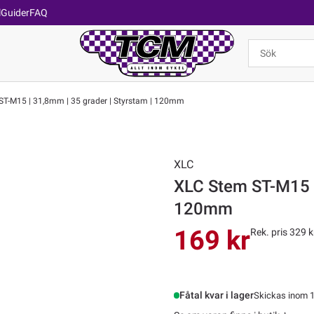
l
Guider
FAQ
T-M15 | 31,8mm | 35 grader | Styrstam | 120mm
XLC
XLC Stem ST-M15 |
120mm
169 kr
Rek. pris 329 k
Fåtal kvar i lager
Skickas inom 1