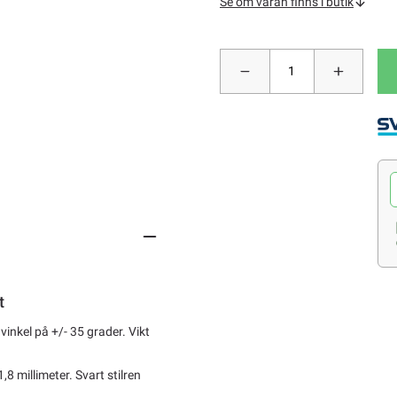
Se om varan finns i butik
t
nkel på +/- 35 grader. Vikt
 millimeter. Svart stilren