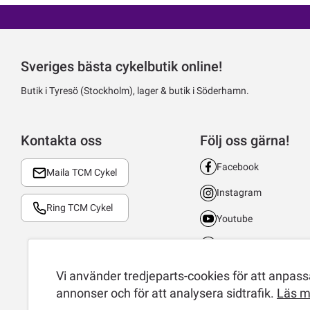
Sveriges bästa cykelbutik online!
Butik i Tyresö (Stockholm), lager & butik i Söderhamn.
Kontakta oss
Följ oss gärna!
Facebook
Maila TCM Cykel
Instagram
Ring TCM Cykel
Youtube
LinkedIn
TikTok
Vi använder tredjeparts-cookies för att anpassa
annonser och för att analysera sidtrafik.
Läs m