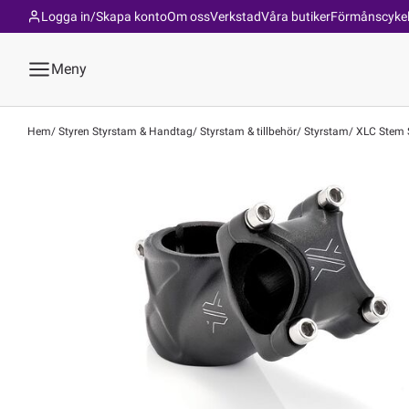
Logga in/Skapa konto
Om oss
Verkstad
Våra butiker
Förmånscyke
Meny
Hem
Styren Styrstam & Handtag
Styrstam & tillbehör
Styrstam
XLC Stem S