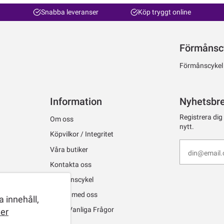
Snabba leveranser
Köp tryggt online
Förmånsc
Förmånscykel ti
Information
Nyhetsbr
Registrera dig
Om oss
nytt.
Köpvilkor / Integritet
Våra butiker
Kontakta oss
Förmånscykel
Jobba med oss
 innehåll,
FAQ - Vanliga Frågor
er