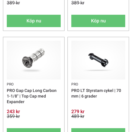
389 kr
389 kr
Köp nu
Köp nu
PRO
PRO
PRO Gap Cap Long Carbon
PRO LT Styrstam cykel | 70
1-1/8" | Top Cap med
mm | 6 grader
Expander
243 kr
279 kr
359 kr
489 kr