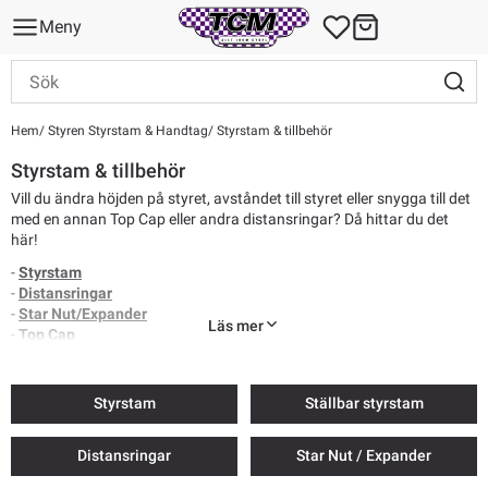
Meny
Hem
Styren Styrstam & Handtag
Styrstam & tillbehör
Styrstam & tillbehör
Vill du ändra höjden på styret, avståndet till styret eller snygga till det
med en annan Top Cap eller andra distansringar? Då hittar du det
här!
-
Styrstam
-
Distansringar
-
Star Nut/Expander
Läs mer
-
Top Cap
Frakt från 69 kr. Skrymmande produkter kan ha högre fraktkostnad.
Styrstam
Ställbar styrstam
Distansringar
Star Nut / Expander