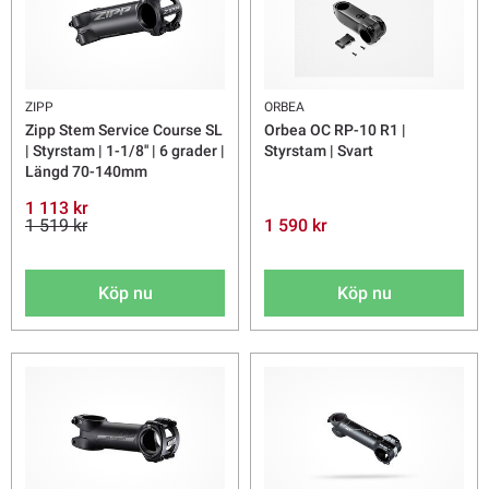
ZIPP
ORBEA
Zipp Stem Service Course SL
Orbea OC RP-10 R1 |
| Styrstam | 1-1/8'' | 6 grader |
Styrstam | Svart
Längd 70-140mm
1 113 kr
1 519 kr
1 590 kr
Köp nu
Köp nu