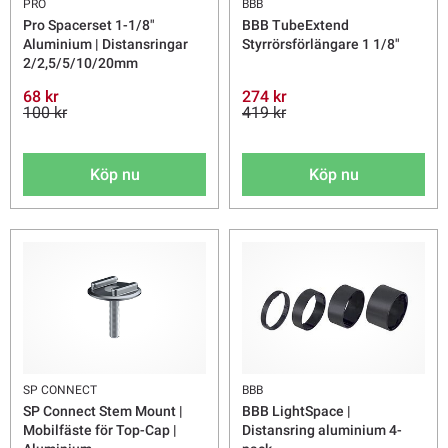
PRO
BBB
Pro Spacerset 1-1/8"
BBB TubeExtend
Aluminium | Distansringar
Styrrörsförlängare 1 1/8"
2/2,5/5/10/20mm
68 kr
274 kr
100 kr
419 kr
Köp nu
Köp nu
SP CONNECT
BBB
SP Connect Stem Mount |
BBB LightSpace |
Mobilfäste för Top-Cap |
Distansring aluminium 4-