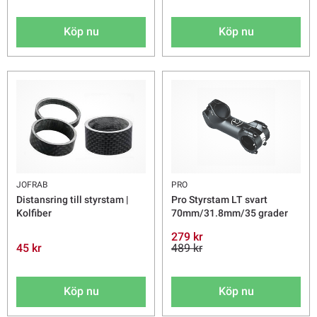
Köp nu
Köp nu
JOFRAB
PRO
Distansring till styrstam |
Pro Styrstam LT svart
Kolfiber
70mm/31.8mm/35 grader
279 kr
45 kr
489 kr
Köp nu
Köp nu