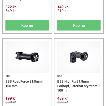
322 kr
149 kr
549 kr
219 kr
Köp nu
Köp nu
BBB
BBB
BBB RoadForce 31,8mm I
BBB HighFix 31,8mm |
100 mm
Förhöjd justerbar styrstam
100 mm
199 kr
489 kr
389 kr
599 kr