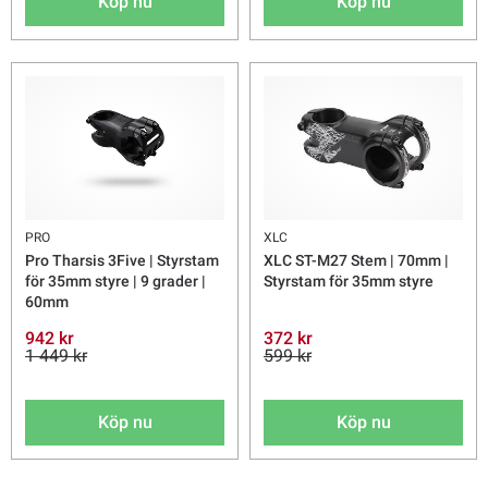
Köp nu
Köp nu
PRO
XLC
Pro Tharsis 3Five | Styrstam
XLC ST-M27 Stem | 70mm |
för 35mm styre | 9 grader |
Styrstam för 35mm styre
60mm
942 kr
372 kr
1 449 kr
599 kr
Köp nu
Köp nu