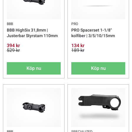
BBB
PRO
BBB HighSix 31,8mm |
PRO Spacerset 1-1/8"
Justerbar Styrstam 110mm
kolfiber | 3/5/10/15mm
394 kr
134 kr
529 kr
189 kr
Köp nu
Köp nu
BBB
SPECIALIZED