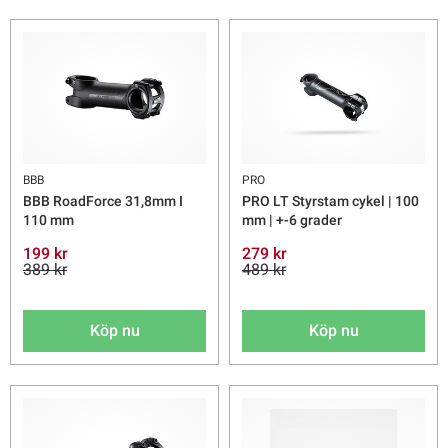
BBB
PRO
BBB RoadForce 31,8mm I
PRO LT Styrstam cykel | 100
110 mm
mm | +-6 grader
199 kr
279 kr
389 kr
489 kr
Köp nu
Köp nu