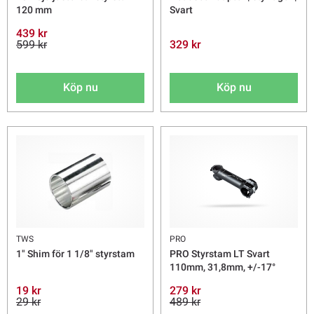
120 mm
Svart
439 kr
599 kr
329 kr
Köp nu
Köp nu
TWS
PRO
1" Shim för 1 1/8" styrstam
PRO Styrstam LT Svart
110mm, 31,8mm, +/-17°
19 kr
279 kr
29 kr
489 kr