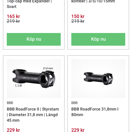
Top-cap med Expander |
kolfiber | 3/5/10/15mm
Svart
165 kr
150 kr
219 kr
219 kr
Köp nu
Köp nu
BBB
BBB
BBB RoadForce II | Styrstam
BBB RoadForce 31,8mm I
| Diameter 31,8 mm | Längd
80mm
45 mm
229 kr
229 kr