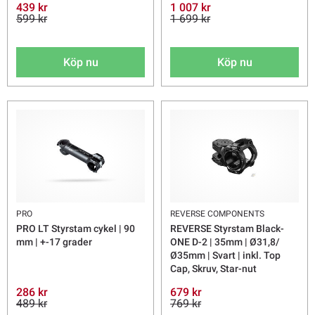
439 kr
1 007 kr
599 kr
1 699 kr
Köp nu
Köp nu
PRO
REVERSE COMPONENTS
PRO LT Styrstam cykel | 90
REVERSE Styrstam Black-
mm | +-17 grader
ONE D-2 | 35mm | Ø31,8/
Ø35mm | Svart | inkl. Top
Cap, Skruv, Star-nut
286 kr
679 kr
489 kr
769 kr