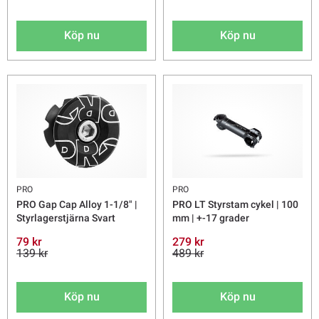
Köp nu
Köp nu
PRO
PRO
PRO Gap Cap Alloy 1-1/8" |
PRO LT Styrstam cykel | 100
Styrlagerstjärna Svart
mm | +-17 grader
79 kr
279 kr
139 kr
489 kr
Köp nu
Köp nu