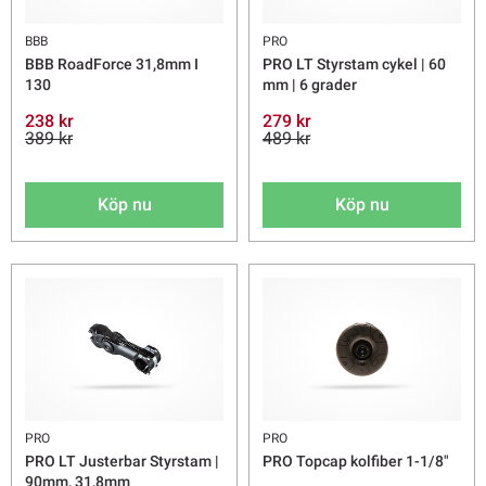
BBB
PRO
BBB RoadForce 31,8mm I
PRO LT Styrstam cykel | 60
130
mm | 6 grader
238 kr
279 kr
389 kr
489 kr
Köp nu
Köp nu
PRO
PRO
PRO LT Justerbar Styrstam |
PRO Topcap kolfiber 1-1/8"
90mm, 31,8mm