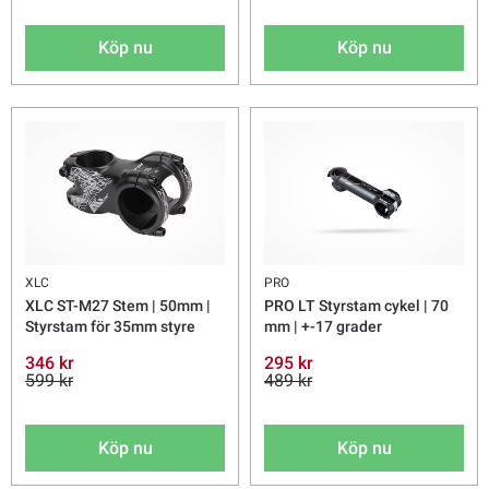
Köp nu
Köp nu
XLC
PRO
XLC ST-M27 Stem | 50mm |
PRO LT Styrstam cykel | 70
Styrstam för 35mm styre
mm | +-17 grader
346 kr
295 kr
599 kr
489 kr
Köp nu
Köp nu