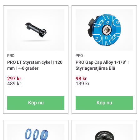
PRO
PRO
PRO LT Styrstam cykel | 120
PRO Gap Cap Alloy 1-1/8" |
mm | +-6 grader
Styrlagerstjärna Blå
297 kr
98 kr
489 kr
139 kr
Köp nu
Köp nu