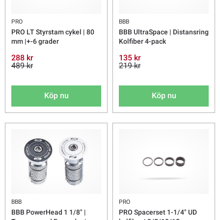
PRO
BBB
PRO LT Styrstam cykel | 80
BBB UltraSpace | Distansring
mm |+-6 grader
Kolfiber 4-pack
288 kr
135 kr
489 kr
219 kr
Köp nu
Köp nu
BBB
PRO
BBB PowerHead 1 1/8" |
PRO Spacerset 1-1/4" UD