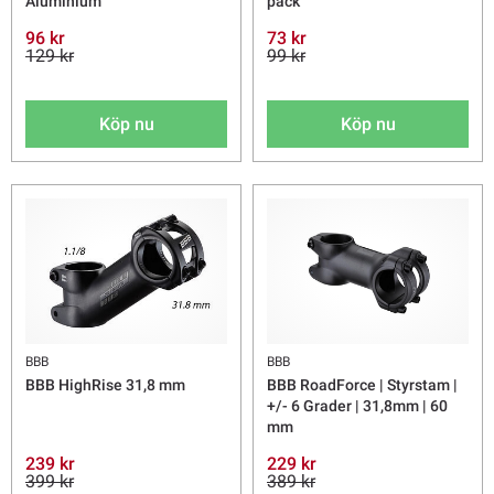
Aluminium
pack
96 kr
73 kr
129 kr
99 kr
Köp nu
Köp nu
BBB
BBB
BBB HighRise 31,8 mm
BBB RoadForce | Styrstam |
+/- 6 Grader | 31,8mm | 60
mm
239 kr
229 kr
399 kr
389 kr