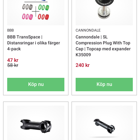
BBB
CANNONDALE
BBB TransSpace |
Cannondale | SL
Distansringar i olika färger
Compression Plug With Top
4-pack
Cap | Topcap med expander
K35009
47 kr
58 kr
240 kr
Köp nu
Köp nu