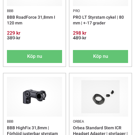
BBB
PRO
BBB RoadForce 31,8mm I
PRO LT Styrstam cykel | 80
120 mm
mm | +-17 grader
229 kr
298 kr
389 kr
489 kr
Köp nu
Köp nu
BBB
ORBEA
BBB HighFix 31,8mm |
Orbea Standard Stem ICR
Förhöjd justerbar styrstam
Headset Adapter | styrlager |