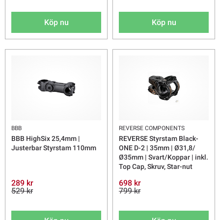
Köp nu
Köp nu
BBB
REVERSE COMPONENTS
BBB HighSix 25,4mm |
REVERSE Styrstam Black-
Justerbar Styrstam 110mm
ONE D-2 | 35mm | Ø31,8/
Ø35mm | Svart/Koppar | inkl.
Top Cap, Skruv, Star-nut
289 kr
698 kr
529 kr
799 kr