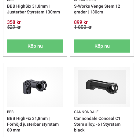
BBB HighSix 31,8mm |
S-Works Venge Stem 12
Justerbar Styrstam 130mm
grader | 130cm
358 kr
899 kr
529 kr
1 800 kr
Köp nu
Köp nu
BBB
CANNONDALE
BBB HighFix 31,8mm |
Cannondale Conceal C1
Förhöjd justerbar styrstam
Stem alloy, -6 | Styrstam |
80 mm
black