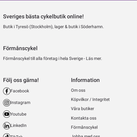
Sveriges bästa cykelbutik online!
Butik i Tyresö (Stockholm), lager & butik i Söderhamn.
Förmånscykel
Förmånscykel till alla företag i hela Sverige -
Läs mer.
Följ oss gärna!
Information
Om oss
Facebook
Köpvilkor / Integritet
Instagram
Våra butiker
Youtube
Kontakta oss
LinkedIn
Förmånscykel
Jobba med oss
TikTok