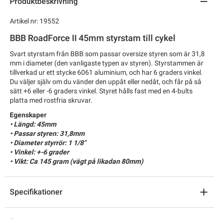
Produktbeskrivning
Artikel nr: 19552
BBB RoadForce II 45mm styrstam till cykel
Svart styrstam från BBB som passar oversize styren som är 31,8
mm i diameter (den vanligaste typen av styren). Styrstammen är
tillverkad ur ett stycke 6061 aluminium, och har 6 graders vinkel.
Du väljer själv om du vänder den uppåt eller nedåt, och får på så
sätt +6 eller -6 graders vinkel. Styret hålls fast med en 4-bults
platta med rostfria skruvar.
Egenskaper
• Längd: 45mm
• Passar styren: 31,8mm
• Diameter styrrör: 1 1/8"
• Vinkel: +-6 grader
• Vikt: Ca 145 gram (vägt på likadan 80mm)
Specifikationer