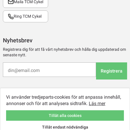
Maila TCM Cykel
Ring TCM Cykel
Nyhetsbrev
Registrera dig för att få vårt nyhetsbrev och hålla dig uppdaterad om
senaste nytt.
Registrera
Vi använder tredjeparts-cookies för att anpassa innehåll,
annonser och för att analysera sidtrafik.
Läs mer
Tillåt alla cookies
Tillåt endast nödvändiga
© 2026 TCM Online Retail AB