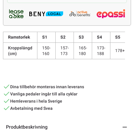
Ramstorlek
S1
S2
S3
S4
S5
Kroppslängd
150-
157-
165-
173-
178+
(cm)
160
173
180
188
Dina tillbehör monteras innan leverans
Vanliga pedaler ingår till alla cyklar
Hemleverans i hela Sverige
Avbetalning med Svea
Produktbeskrivning