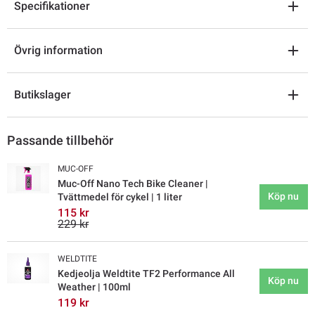
Specifikationer
Övrig information
Butikslager
Passande tillbehör
MUC-OFF
Muc-Off Nano Tech Bike Cleaner |
Köp nu
Tvättmedel för cykel | 1 liter
115 kr
229 kr
WELDTITE
Kedjeolja Weldtite TF2 Performance All
Köp nu
Weather | 100ml
119 kr