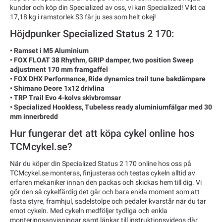
kunder och köp din Specialized av oss, vi kan Specialized! Vikt ca
17,18 kg i ramstorlek S3 får ju ses som helt okej!
Höjdpunker Specialized Status 2 170:
• Ramset i M5 Aluminium
• FOX FLOAT 38 Rhythm, GRIP damper, two position Sweep
adjustment 170 mm framgaffel
• FOX DHX Performance, Ride dynamics trail tune bakdämpare
• Shimano Deore 1x12 drivlina
• TRP Trail Evo 4-kolvs skivbromsar
• Specialized Hookless, Tubeless ready aluminiumfälgar med 30
mm innerbredd
Hur fungerar det att köpa cykel online hos
TCMcykel.se?
När du köper din Specialized Status 2 170 online hos oss på
TCMcykel.se monteras, finjusteras och testas cykeln alltid av
erfaren mekaniker innan den packas och skickas hem till dig. Vi
gör den så cykelfärdig det går och bara enkla moment som att
fästa styre, framhjul, sadelstolpe och pedaler kvarstår när du tar
emot cykeln. Med cykeln medföljer tydliga och enkla
monteringsanvisningar samt länkar till instruktionsvideos där