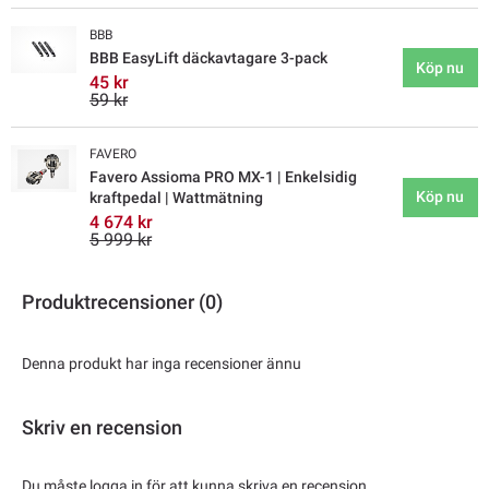
BBB
BBB EasyLift däckavtagare 3-pack
Köp nu
45 kr
59 kr
FAVERO
Favero Assioma PRO MX-1 | Enkelsidig
Köp nu
kraftpedal | Wattmätning
4 674 kr
5 999 kr
Produktrecensioner (0)
Denna produkt har inga recensioner ännu
Skriv en recension
Du måste logga in för att kunna skriva en recension