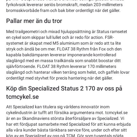
fyrkolvsok levererar seriös bromskraft, medan 203-millimeters
bromsskivorbåde fram och bak biter ordentligt när det gäller.
Pallar mer än du tror
Med trailgeometri och mixad hjuluppsättning är Status ramsetet
en cykel som skippar lull lullet och är redo för action. FSR-
systemet är skapat med M5 aluminium som är redo att ta lite
stryk och ändå be om mer. FLOAT 38 Rythm från Fox och den
kapabla bakdämparen levererar imponerande kontrollerad
slaglängd med en massa trailkänsla som snabbt boostar ditt
självförtroende. FLOAT 38 Rythm levererar 170 millimeters
slaglängd och hanterar vilken terräng som helst, och gaffeln lovar
ordentligt med styvhet för precis hantering när det gäller.
Köp din Specialized Status 2 170 av oss på
tcmcykel.se
Att Specialized kan titulera sig världens innovatör inom
cykelindustrin är tufft att försöka argumentera mot. tcmcykel.se
är en av Skandinaviens största återförsäljare av Specialized. Vi
har ett fördjupat samarbete med Specialized för att kunna erbjuda
alla våra kunder bästa tänkbara service före, under och efter sitt
köp av en Specialized av oss på TCM. Gör som tusentals nöjda