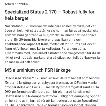
Artikel nr: 29007
Specialized Status 2 170 — Robust fully för
hela berget
När Status 2 170 kom var det inte bara en helt ny cykel, det var
även ett helt nytt sätt att tänka sig hur man får ut så mycket skoj
som det bara går från två hjul, om det så innebär att de är olika
stora. Ett 29-tums hjul levererar grepp i kurvorna och
snabbrullande kapacitet fram, medan ett 27,5-tums hjul lockar
fram lekfullheten med korta kedjestag. Partyt kan börja.
Tilsammans med Specialized´s matchande trailgeometri får du en
riktigt skoj hoj. Lek i parken, latja på stigen och fullt ös i backen, ja
en massa kul helt enkelt.
M5 aluminium och FSR länkage
Specialized Status 2 170 med sin lekfulla ram har allt som behövs
för att hålla igång partyt, schyssta bromsar, en X-Fusion Manic
dropperstolpe och Fox:s FLOAT 38 Rythm framgaffel samt FLOAT
DHX performance-dämpare som får planterad känsla med
Spezialized´s FSR-dämparplattform. Riktigt bra dämpning öppnar
en hel värld av fri fart, så för att kontrollera det satte Specialized
på TRP´s beprövade Trail Evo bromsar som gör jobbet. Smidda