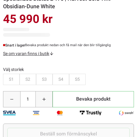
Obsidian-Dune White
45 990 kr
Snart i lager
Bevaka produkt nedan och få mail när den blir tillgänglig
Se om varan finns i butik
Välj storlek
Bevaka
Bevaka
Bevaka
Bevaka
Bevaka
S1
S2
S3
S4
S5
Bevaka produkt
Beställ som förmånscykel