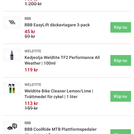
1 200 kr
BBB
BBB EasyLift däckavtagare 3-pack
Köp nu
45 kr
59 kr
WELDTITE
Kedjeolja Weldtite TF2 Performance All
Köp nu
Weather | 100ml
119 kr
WELDTITE
Weldtite Bike Cleaner Lemon/Lime |
Köp nu
Tvättmedel för cykel | 1 liter
113 kr
159 kr
BBB
BBB CoolRide MTB Plattformspedaler