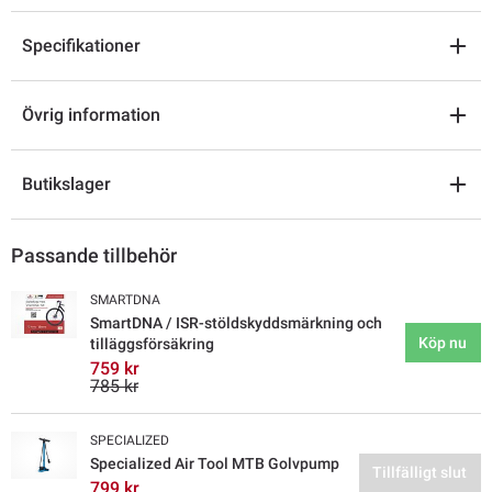
Specifikationer
Övrig information
Butikslager
Passande tillbehör
SMARTDNA
SmartDNA / ISR-stöldskyddsmärkning och
Köp nu
tilläggsförsäkring
759 kr
785 kr
SPECIALIZED
Specialized Air Tool MTB Golvpump
Tillfälligt slut
799 kr