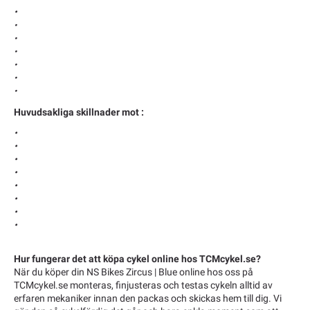
•
•
•
•
•
•
•
Huvudsakliga skillnader mot :
•
•
•
•
•
•
•
•
Hur fungerar det att köpa cykel online hos TCMcykel.se?
När du köper din NS Bikes Zircus | Blue online hos oss på
TCMcykel.se monteras, finjusteras och testas cykeln alltid av
erfaren mekaniker innan den packas och skickas hem till dig. Vi