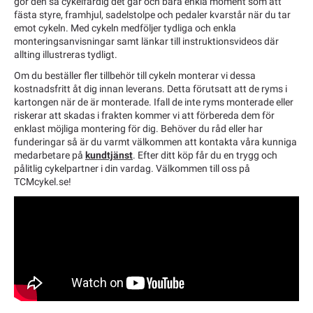
gör den så cykelfärdig det går och bara enkla moment som att
fästa styre, framhjul, sadelstolpe och pedaler kvarstår när du tar
emot cykeln. Med cykeln medföljer tydliga och enkla
monteringsanvisningar samt länkar till instruktionsvideos där
allting illustreras tydligt.
Om du beställer fler tillbehör till cykeln monterar vi dessa
kostnadsfritt åt dig innan leverans. Detta förutsatt att de ryms i
kartongen när de är monterade. Ifall de inte ryms monterade eller
riskerar att skadas i frakten kommer vi att förbereda dem för
enklast möjliga montering för dig. Behöver du råd eller har
funderingar så är du varmt välkommen att kontakta våra kunniga
medarbetare på
kundtjänst
. Efter ditt köp får du en trygg och
pålitlig cykelpartner i din vardag. Välkommen till oss på
TCMcykel.se!