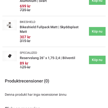
Köp nu
Aluminium | Svart
699 kr
739 kr
BIKESHIELD
Bikeshield Fullpack Matt | Skyddsplast
Köp nu
Matt
307 kr
319 kr
SPECIALIZED
Reservslang 26" x 1,75-2,4 | Bilventil
Köp nu
89 kr
129 kr
Produktrecensioner (0)
Denna produkt har inga recensioner ännu