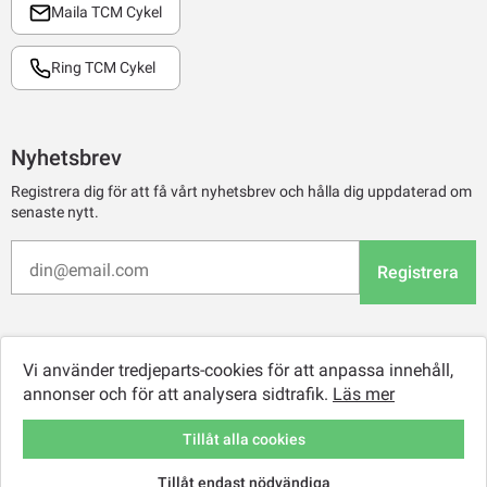
Maila TCM Cykel
Ring TCM Cykel
Nyhetsbrev
Registrera dig för att få vårt nyhetsbrev och hålla dig uppdaterad om
senaste nytt.
Registrera
Vi använder tredjeparts-cookies för att anpassa innehåll,
annonser och för att analysera sidtrafik.
Läs mer
Tillåt alla cookies
Tillåt endast nödvändiga
© 2026 TCM Online Retail AB