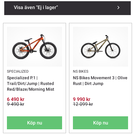
Visa även "Ej i lager"
Se alla
Mountainbike
SPECIALIZED
NS BIKES
Specialized P.1 |
NS Bikes Movement 3 | Olive
Trail/Dirt/Jump | Rusted
Rust | Dirt Jump
Red/Blaze/Morning Mist
6 490 kr
9 990 kr
9 490 kr
12 099 kr
Köp nu
Köp nu