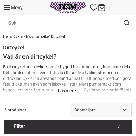
Meny
Hem
Cyklar
Mountainbike
Dirtcykel
Dirtcykel
Vad är en dirtcykel?
En dirtcykel är en cykel som är byggd för att ha roligt, hoppa och leka.
Det går dessutom även att tävla i flera olika tvälingsformer med
dirtcyklar. Cyklarna används bland annat till att hoppa med och göra
feta tricks, men även som lekcykel i stan eller i pumptracks som
byggs i rasande fart runt om i hela Europa. Cyklarna är gjorda för att
Läs mer
tåla tuff användning, och därför saknar dem ofta växlar. Vanligtvis är
dem byggda som hardtails, det vill säga med ett stelt bakparti utan
fjädring och en dämpad framgaffel. Vissa har enbart bakbroms,
6
produkter
medan andra har både fram- och bakbroms. Gemensamt är ofta att
det med hjälp av olika lösningar går att snurra styret ett eller flera
varv runt utan att bromsslangen tar emot, vilket hjälper till att göra
Filter
feta trick.