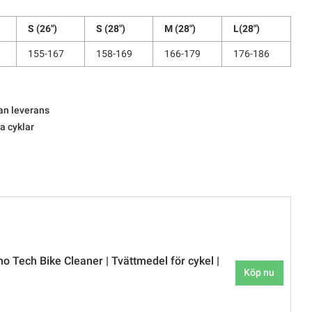
S (26")
S (28")
M (28")
L(28")
155-167
158-169
166-179
176-186
an leverans
la cyklar
o Tech Bike Cleaner | Tvättmedel för cykel |
Köp nu