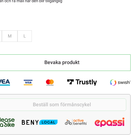
 och få mail när den blir tillgänglig
Bevaka
Bevaka
M
L
Bevaka produkt
Beställ som förmånscykel