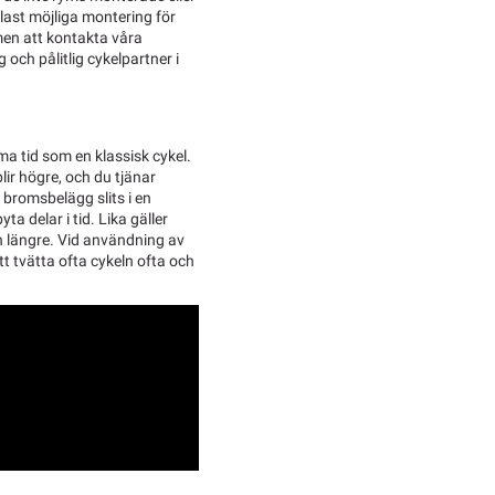
last möjliga montering för
men att kontakta våra
g och pålitlig cykelpartner i
ma tid som en klassisk cykel.
blir högre, och du tjänar
 bromsbelägg slits i en
ta delar i tid. Lika gäller
 längre. Vid användning av
tt tvätta ofta cykeln ofta och