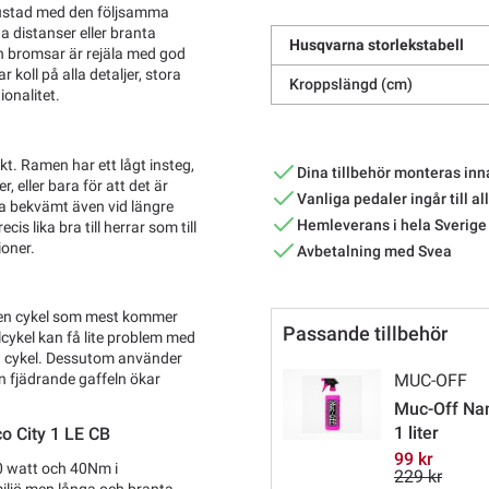
trustad med den följsamma
 distanser eller branta
Husqvarna storlekstabell
ch bromsar är rejäla med god
koll på alla detaljer, stora
Kroppslängd (cm)
onalitet.
t. Ramen har ett lågt insteg,
Dina tillbehör monteras inn
, eller bara för att det är
Vanliga pedaler ingår till al
ta bekvämt även vid längre
Hemleverans i hela Sverige
is lika bra till herrar som till
ioner.
Avbetalning med Svea
 en cykel som mest kommer
Passande tillbehör
lcykel kan få lite problem med
ig cykel. Dessutom använder
en fjädrande gaffeln ökar
MUC-OFF
Muc-Off Nan
1 liter
co City 1 LE CB
99 kr
0 watt och 40Nm i
229 kr