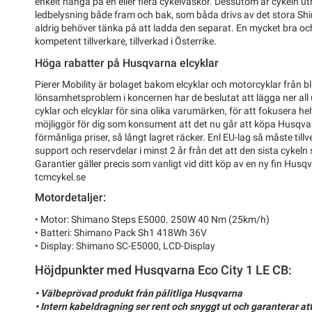
enkelt hänga på en eller flera cykelväskor. Dessutom är cykeln 
ledbelysning både fram och bak, som båda drivs av det stora Shi
aldrig behöver tänka på att ladda den separat. En mycket bra och
kompetent tillverkare, tillverkad i Österrike.
Höga rabatter på Husqvarna elcyklar
Pierer Mobility är bolaget bakom elcyklar och motorcyklar från 
lönsamhetsproblem i koncernen har de beslutat att lägga ner all
cyklar och elcyklar för sina olika varumärken, för att fokusera h
möjliggör för dig som konsument att det nu går att köpa Husqvarn
förmånliga priser, så långt lagret räcker. Enl EU-lag så måste till
support och reservdelar i minst 2 år från det att den sista cyke
Garantier gäller precis som vanligt vid ditt köp av en ny fin Husq
tcmcykel.se
Motordetaljer:
• Motor: Shimano Steps E5000. 250W 40 Nm (25km/h)
• Batteri: Shimano Pack Sh1 418Wh 36V
• Display: Shimano SC-E5000, LCD-Display
Höjdpunkter med Husqvarna Eco City 1 LE CB:
• Välbeprövad produkt från pålitliga Husqvarna
• Intern kabeldragning ser rent och snyggt ut och garanterar at