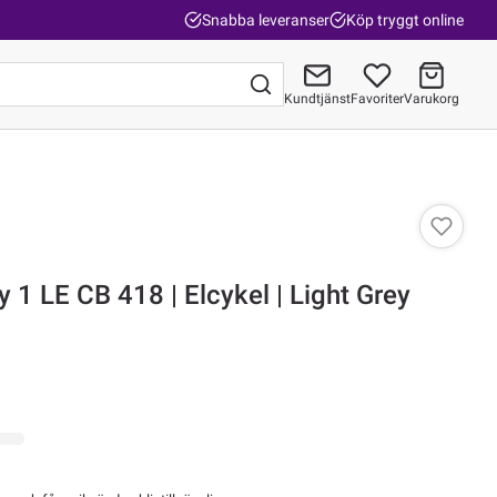
Snabba leveranser
Köp tryggt online
Kundtjänst
Favoriter
Varukorg
Gå till kassan
 1 LE CB 418 | Elcykel | Light Grey