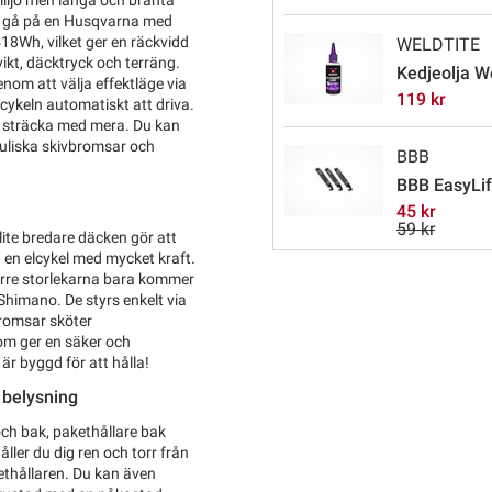
miljö men långa och branta
tt gå på en Husqvarna med
418Wh, vilket ger en räckvidd
WELDTITE
vikt, däcktryck och terräng.
Kedjeolja W
enom att välja effektläge via
119 kr
 cykeln automatiskt att driva.
t, sträcka med mera. Du kan
uliska skivbromsar och
BBB
BBB EasyLif
45 kr
59 kr
ite bredare däcken gör att
å en elcykel med mycket kraft.
törre storlekarna bara kommer
 Shimano. De styrs enkelt via
bromsar sköter
om ger en säker och
r byggd för att hålla!
 belysning
ch bak, pakethållare bak
ller du dig ren och torr från
kethållaren. Du kan även