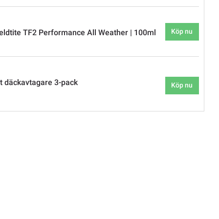
Köp nu
eldtite TF2 Performance All Weather | 100ml
t däckavtagare 3-pack
Köp nu