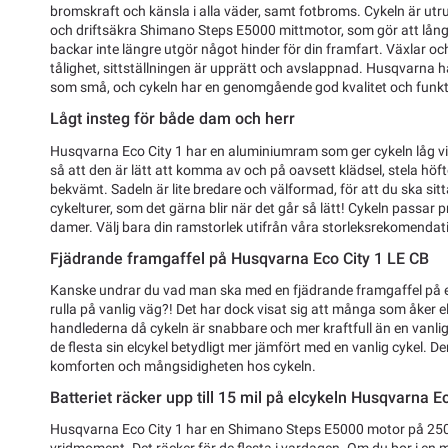
bromskraft och känsla i alla väder, samt fotbroms. Cykeln är u
och driftsäkra Shimano Steps E5000 mittmotor, som gör att långa
backar inte längre utgör något hinder för din framfart. Växlar o
tålighet, sittställningen är upprätt och avslappnad. Husqvarna har 
som små, och cykeln har en genomgående god kvalitet och funkti
Lågt insteg för både dam och herr
Husqvarna Eco City 1 har en aluminiumram som ger cykeln låg vik
så att den är lätt att komma av och på oavsett klädsel, stela höfter
bekvämt. Sadeln är lite bredare och välformad, för att du ska sit
cykelturer, som det gärna blir när det går så lätt! Cykeln passar prec
damer. Välj bara din ramstorlek utifrån våra storleksrekomendat
Fjädrande framgaffel på Husqvarna Eco City 1 LE CB
Kanske undrar du vad man ska med en fjädrande framgaffel på
rulla på vanlig väg?! Det har dock visat sig att många som åker e
handlederna då cykeln är snabbare och mer kraftfull än en vanl
de flesta sin elcykel betydligt mer jämfört med en vanlig cykel. D
komforten och mångsidigheten hos cykeln.
Batteriet räcker upp till 15 mil på elcykeln Husqvarna E
Husqvarna Eco City 1 har en Shimano Steps E5000 motor på 25