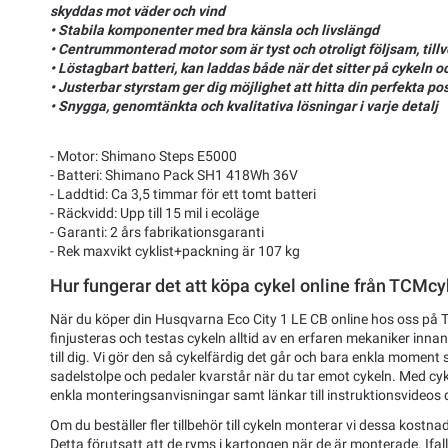
skyddas mot väder och vind
• Stabila komponenter med bra känsla och livslängd
• Centrummonterad motor som är tyst och otroligt följsam, til
• Löstagbart batteri, kan laddas både när det sitter på cykeln o
• Justerbar styrstam ger dig möjlighet att hitta din perfekta po
• Snygga, genomtänkta och kvalitativa lösningar i varje detalj
- Motor: Shimano Steps E5000
- Batteri: Shimano Pack SH1 418Wh 36V
- Laddtid: Ca 3,5 timmar för ett tomt batteri
- Räckvidd: Upp till 15 mil i ecoläge
- Garanti: 2 års fabrikationsgaranti
- Rek maxvikt cyklist+packning är 107 kg
Hur fungerar det att köpa cykel online från TCMcy
När du köper din Husqvarna Eco City 1 LE CB online hos oss på
finjusteras och testas cykeln alltid av en erfaren mekaniker inn
till dig. Vi gör den så cykelfärdig det går och bara enkla moment 
sadelstolpe och pedaler kvarstår när du tar emot cykeln. Med cyk
enkla monteringsanvisningar samt länkar till instruktionsvideos där
Om du beställer fler tillbehör till cykeln monterar vi dessa kostnads
Detta förutsatt att de ryms i kartongen när de är monterade. Ifal