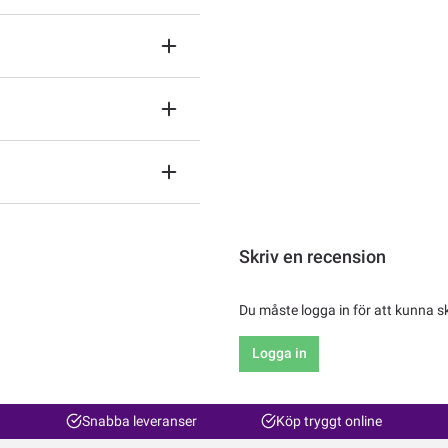
Skriv en recension
Du måste logga in för att kunna s
Logga in
Snabba leveranser
Köp tryggt online