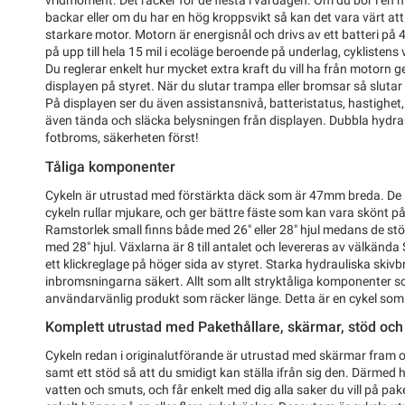
vridmoment. Det räcker för de flesta i vardagen. Om du bor i en 
backar eller om du har en hög kroppsvikt så kan det vara värt a
starkare motor. Motorn är energisnål och drivs av ett batteri på 
på upp till hela 15 mil i ecoläge beroende på underlag, cyklistens 
Du reglerar enkelt hur mycket extra kraft du vill ha från motorn g
displayen på styret. När du slutar trampa eller bromsar så slutar
På displayen ser du även assistansnivå, batteristatus, hastighe
även tända och släcka belysningen från displayen. Dubbla hydra
fotbroms, säkerheten först!
Tåliga komponenter
Cykeln är utrustad med förstärkta däck som är 47mm breda. De l
cykeln rullar mjukare, och ger bättre fäste som kan vara skönt p
Ramstorlek small finns både med 26" eller 28" hjul medans de s
med 28" hjul. Växlarna är 8 till antalet och levereras av välkända
ett klickreglage på höger sida av styret. Starka hydrauliska skiv
inbromsningarna säkert. Allt som allt stryktåliga komponenter s
användarvänlig produkt som räcker länge. Detta är en cykel som ä
Komplett utrustad med Pakethållare, skärmar, stöd och
Cykeln redan i originalutförande är utrustad med skärmar fram o
samt ett stöd så att du smidigt kan ställa ifrån sig den. Därmed hå
vatten och smuts, och får enkelt med dig alla saker du vill på pa