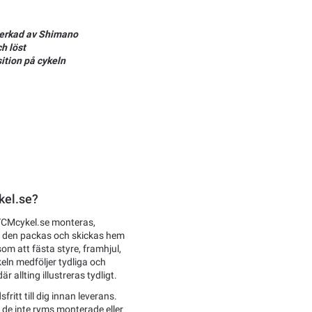
lverkad av Shimano
ch löst
sition på cykeln
kel.se?
 TCMcykel.se monteras,
an den packas och skickas hem
som att fästa styre, framhjul,
eln medföljer tydliga och
 allting illustreras tydligt.
fritt till dig innan leverans.
l de inte ryms monterade eller