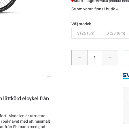
Snart i lager
Bevaka produkt nedan
Se om varan finns i butik
Välj storlek
Bevaka
Bevaka
S (26 tum)
S (28 tum)
lättkörd elcykel från
fort. Modellen är utrustad
 i baknavet med ett minimalt
sar från Shimano med god