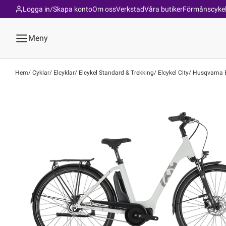
Logga in/Skapa konto
Om oss
Verkstad
Våra butiker
Förmånscyke
Meny
Hem
Cyklar
Elcyklar
Elcykel Standard & Trekking
Elcykel City
Husqvarna Ec