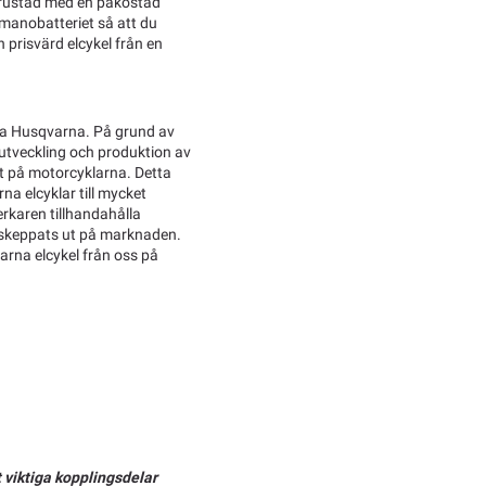
utrustad med en påkostad
manobatteriet så att du
 prisvärd elcykel från en
bla Husqvarna. På grund av
 utveckling och produktion av
elt på motorcyklarna. Detta
a elcyklar till mycket
verkaren tillhandahålla
ln skeppats ut på marknaden.
varna elcykel från oss på
t viktiga kopplingsdelar