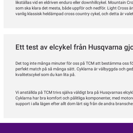
likställas vid en eldriven enduro eller downhillcykel. Mountain C
som ska klara det mesta, både uppför och nedför. Light Cross är
vanlig klassisk heldämpad cross country cykel, och detta är vale
Ett test av elcykel från Husqvarna gjo
Det tog inte många minuter för oss på TCM att bestämma oss för 
perfekt match på så många sätt. Cyklarna är välbyggda och gedigna
kvalitetscykel som du kan lita på.
Vi anställda på TCM trivs själva väldigt bra på Husqvarnas elcyk
Cyklarna har bra komfort och pålitliga komponenter, med motorer 
support i alla lägen efter allt dom lärt sig från de andra bransc