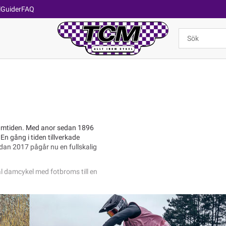
l
Guider
FAQ
ramtiden. Med anor sedan 1896
En gång i tiden tillverkade
dan 2017 pågår nu en fullskalig
äl damcykel med fotbroms till en
aktiva elcyklar som vi på TCM ser en
 att kunna ge dig de allra bästa
rna elcykel från TCMcykel.se