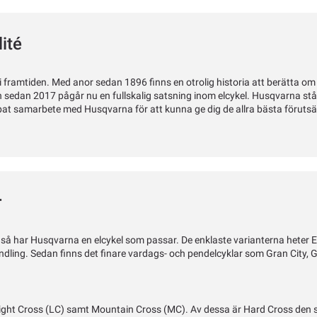
ité
ramtiden. Med anor sedan 1896 finns en otrolig historia att berätta om 
edan 2017 pågår nu en fullskalig satsning inom elcykel. Husqvarna står f
jupat samarbete med Husqvarna för att kunna ge dig de allra bästa förutsät
r
 så har Husqvarna en elcykel som passar. De enklaste varianterna heter 
endling. Sedan finns det finare vardags- och pendelcyklar som Gran City,
Light Cross (LC) samt Mountain Cross (MC). Av dessa är Hard Cross den s