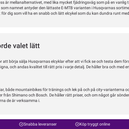
ross är mellanalternativet, med lika mycket fjädringsväg som på en vanlig t
 som namnet antyder den lättaste E-MTB varianten i Husqvarnas sortiment. 
t för dig som vill ha en snabb och lätt elcykel som du kan dundra runt me
rde valet lätt
att börja sälja Husqvarnas elcyklar efter att vi fick se och testa dem f
, och andas kvalitet till rätt pris i varje detalj. De håller bra och med e
lar, både mountainbikes för tränings och lek på och på city-varianterna o
från Shimano och Bosch. De håller rätt priser, och om något går sönder ä
herna de är verksamma i.
Snabba leveranser
Köp tryggt online