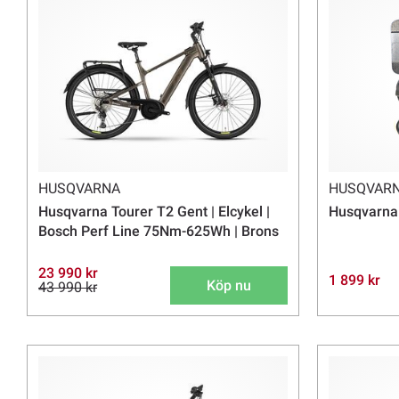
HUSQVARNA
HUSQVAR
Husqvarna Tourer T2 Gent | Elcykel |
Husqvarna 
Bosch Perf Line 75Nm-625Wh | Brons
23 990 kr
1 899 kr
Köp nu
43 990 kr