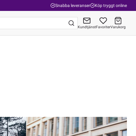
Snabba leveranser
Köp tryggt online
Kundtjänst
Favoriter
Varukorg
Gå till kassan