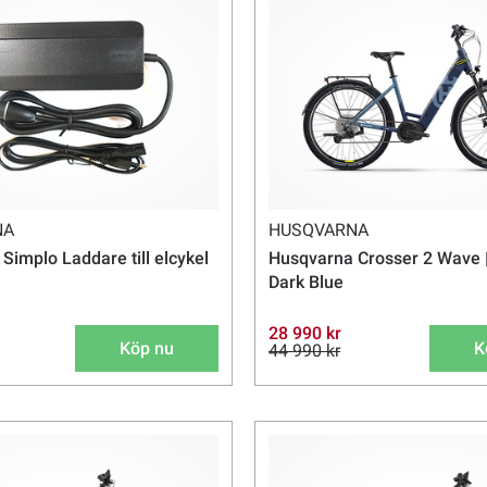
NA
HUSQVARNA
Simplo Laddare till elcykel
Husqvarna Crosser 2 Wave | 
Dark Blue
28 990 kr
Köp nu
K
44 990 kr