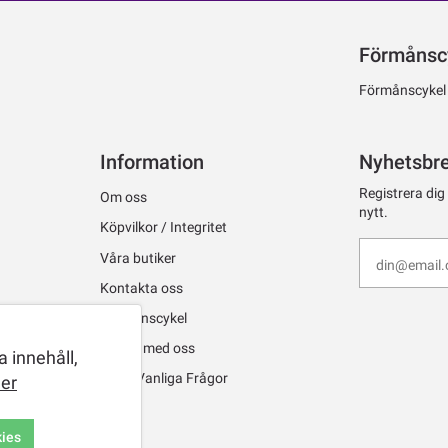
Förmånsc
Förmånscykel ti
Information
Nyhetsbr
Registrera dig
Om oss
nytt.
Köpvilkor / Integritet
Våra butiker
Kontakta oss
Förmånscykel
Jobba med oss
 innehåll,
FAQ - Vanliga Frågor
er
kies