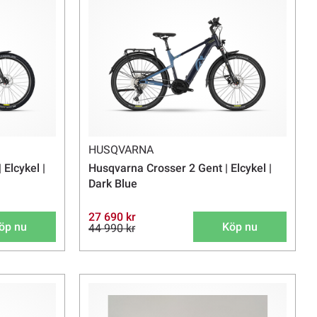
HUSQVARNA
Elcykel |
Husqvarna Crosser 2 Gent | Elcykel |
Dark Blue
27 690 kr
öp nu
Köp nu
44 990 kr