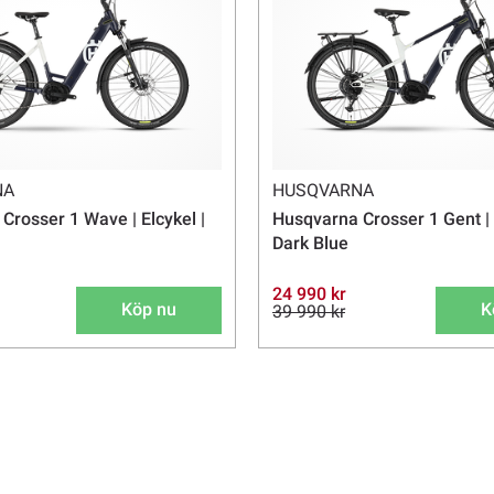
NA
HUSQVARNA
Crosser 1 Wave | Elcykel |
Husqvarna Crosser 1 Gent | 
Dark Blue
24 990 kr
Köp nu
K
39 990 kr