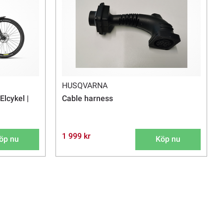
HUSQVARNA
Elcykel |
Cable harness
1 999 kr
öp nu
Köp nu