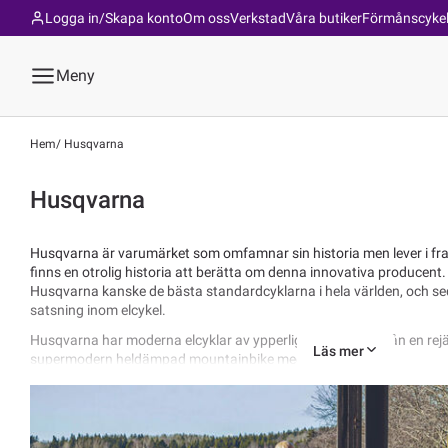
Logga in/Skapa konto
Om oss
Verkstad
Våra butiker
Förmånscyke
Meny
Hem
Husqvarna
Husqvarna
Husqvarna är varumärket som omfamnar sin historia men lever i f
finns en otrolig historia att berätta om denna innovativa producent. 
Husqvarna kanske de bästa standardcyklarna i hela världen, och se
satsning inom elcykel.
Husqvarna har moderna elcyklar av ypperlig kvalitet. Allt från en rej
Läs mer
supermodern heldämpad mountainbike med carbonram.
Husqvarna står för kvalitet, användarvänlighet och pålitlighet. Attr
enorm potential i. Vi har ett fördjupat samarbete med Husqvarna för
förutsättningarna för att bli riktigt nöjd med ditt köp av en Husqva