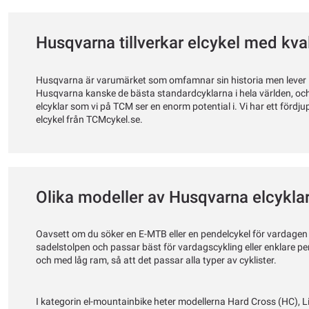
Husqvarna tillverkar elcykel med kval
Husqvarna är varumärket som omfamnar sin historia men lever i f
Husqvarna kanske de bästa standardcyklarna i hela världen, och s
elcyklar som vi på TCM ser en enorm potential i. Vi har ett förd
elcykel från TCMcykel.se.
Olika modeller av Husqvarna elcykla
Oavsett om du söker en E-MTB eller en pendelcykel för vardagen
sadelstolpen och passar bäst för vardagscykling eller enklare p
och med låg ram, så att det passar alla typer av cyklister.
I kategorin el-mountainbike heter modellerna Hard Cross (HC), 