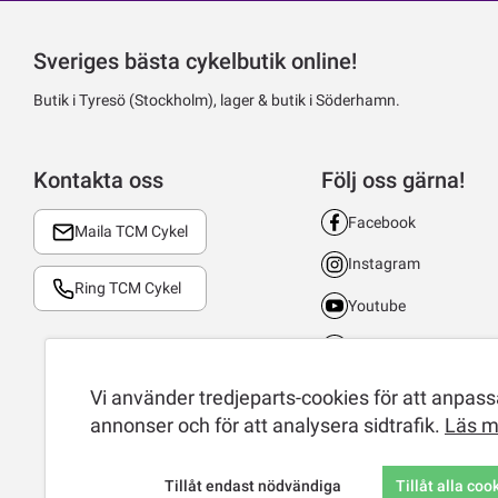
Sveriges bästa cykelbutik online!
Butik i Tyresö (Stockholm), lager & butik i Söderhamn.
Kontakta oss
Följ oss gärna!
Facebook
Maila TCM Cykel
Instagram
Ring TCM Cykel
Youtube
LinkedIn
TikTok
Vi använder tredjeparts-cookies för att anpassa
annonser och för att analysera sidtrafik.
Läs m
Tillåt endast nödvändiga
Tillåt alla coo