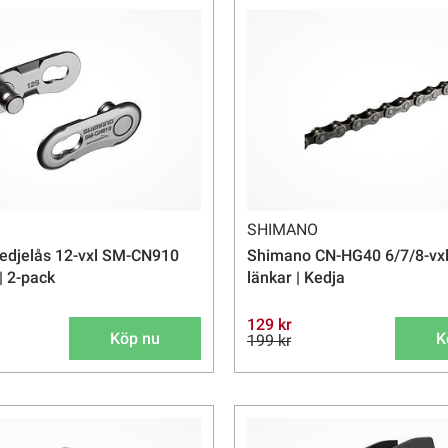
SHIMANO
edjelås 12-vxl SM-CN910
Shimano CN-HG40 6/7/8-vxl
| 2-pack
länkar | Kedja
129 kr
Köp nu
K
199 kr