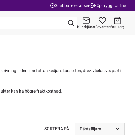
Snabba leveranser
Köp tryggt online
Kundtjänst
Favoriter
Varukorg
Gå till kassan
s drivning. I den innefattas kedjan, kassetten, drev, växlar, vevparti
ukter kan ha högre fraktkostnad.
SORTERA PÅ:
Bästsäljare