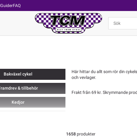
l
Guider
FAQ
Här hittar du allt som rör din cykel
Bakväxel cykel
och vevlager.
ramdrev & tillbehör
Frakt från 69 kr. Skrymmande prod
Kedjor
Vevparti
äxelvajer & Tillbehör
1658
produkter