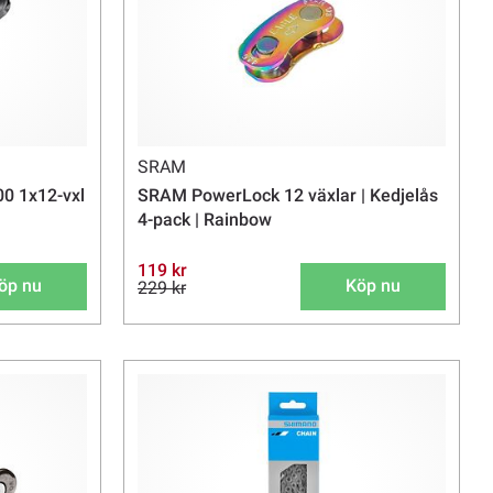
SRAM
0 1x12-vxl
SRAM PowerLock 12 växlar | Kedjelås
4-pack | Rainbow
119 kr
öp nu
Köp nu
229 kr