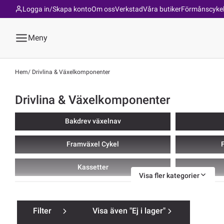
Logga in/Skapa konto
Om oss
Verkstad
Våra butiker
Förmånscyke
Meny
Hem
Drivlina & Växelkomponenter
Drivlina & Växelkomponenter
Bakdrev växelnav
Framväxel Cykel
F
Kassetter
Visa fler kategorier
Växelreglage
Filter
Visa även "Ej i lager"
Växelgrupper
V