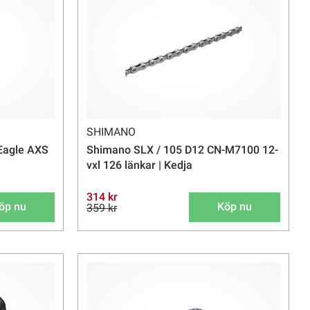
SHIMANO
 Eagle AXS
Shimano SLX / 105 D12 CN-M7100 12-
vxl 126 länkar | Kedja
314 kr
öp nu
Köp nu
359 kr