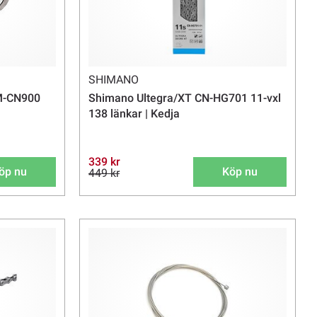
SHIMANO
SM-CN900
Shimano Ultegra/XT CN-HG701 11-vxl
138 länkar | Kedja
339 kr
öp nu
Köp nu
449 kr