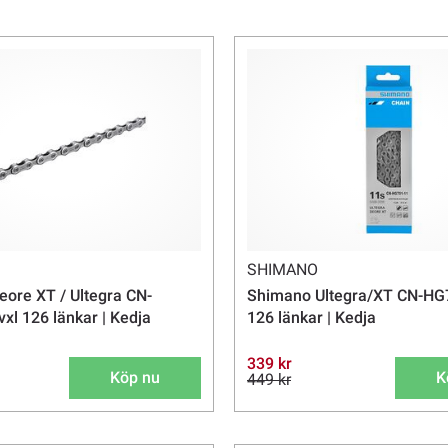
eTap reservdelar och tillbehör
Kedjeskydd
SHIMANO
ore XT / Ultegra CN-
Shimano Ultegra/XT CN-HG7
xl 126 länkar | Kedja
126 länkar | Kedja
339 kr
Köp nu
K
449 kr