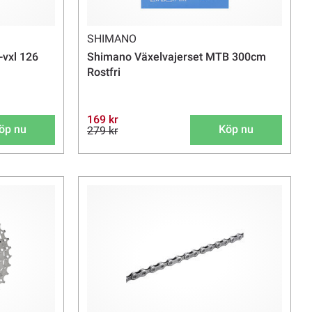
SHIMANO
vxl 126
Shimano Växelvajerset MTB 300cm
Rostfri
169 kr
öp nu
Köp nu
279 kr