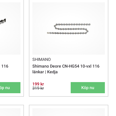
SHIMANO
 116
Shimano Deore CN-HG54 10-vxl 116
länkar | Kedja
199 kr
öp nu
Köp nu
319 kr