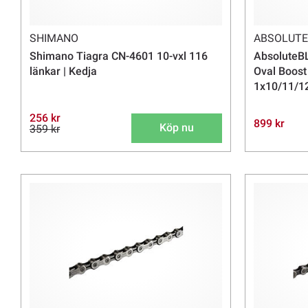
SHIMANO
ABSOLUTE
Shimano Tiagra CN-4601 10-vxl 116
AbsoluteB
länkar | Kedja
Oval Boost 
1x10/11/1
256 kr
899 kr
Köp nu
359 kr