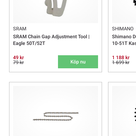
SRAM
SHIMANO
SRAM Chain Gap Adjustment Tool |
Shimano D
Eagle 50T/52T
10-51T Kas
49 kr
1 188 kr
Köp nu
79 kr
1 699 kr