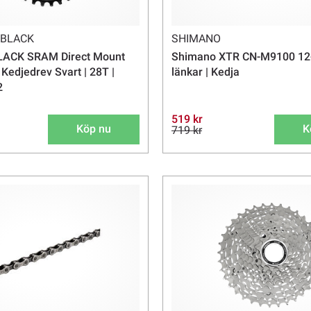
BLACK
SHIMANO
LACK SRAM Direct Mount
Shimano XTR CN-M9100 12-
Kedjedrev Svart | 28T |
länkar | Kedja
2
519 kr
Köp nu
K
719 kr