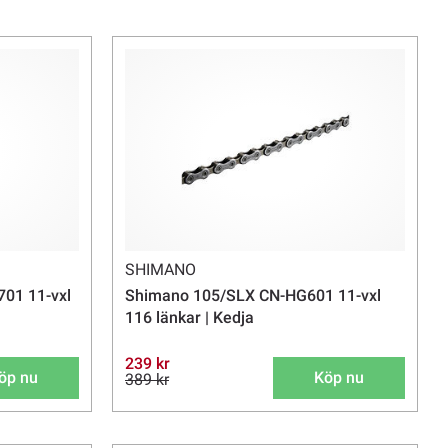
SHIMANO
01 11-vxl
Shimano 105/SLX CN-HG601 11-vxl
116 länkar | Kedja
239 kr
öp nu
Köp nu
389 kr