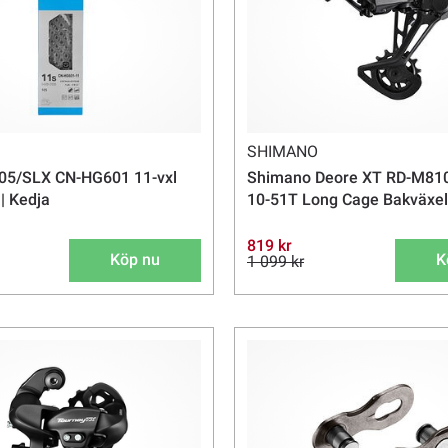
SHIMANO
05/SLX CN-HG601 11-vxl
Shimano Deore XT RD-M810
| Kedja
10-51T Long Cage Bakväxel
819 kr
Köp nu
K
1 099 kr