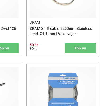
SRAM
2-vxl 126
SRAM Shift cable 2200mm Stainless
steel, Ø1,1 mm | Växelvajer
50 kr
öp nu
Köp nu
69 kr