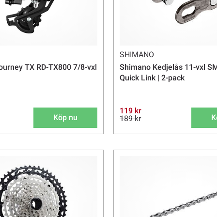
SHIMANO
ourney TX RD-TX800 7/8-vxl
Shimano Kedjelås 11-vxl 
Quick Link | 2-pack
119 kr
Köp nu
K
189 kr