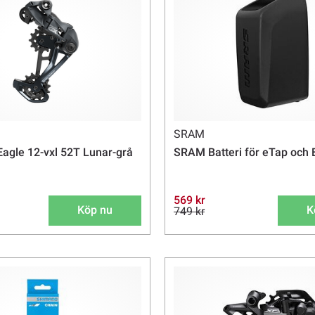
SRAM
gle 12-vxl 52T Lunar-grå
SRAM Batteri för eTap och
569 kr
Köp nu
K
749 kr