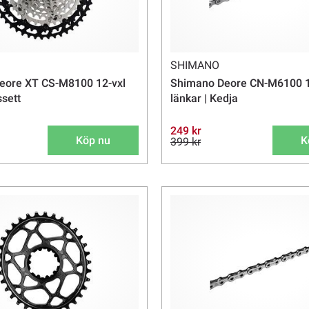
SHIMANO
eore XT CS-M8100 12-vxl
Shimano Deore CN-M6100 1
sett
länkar | Kedja
249 kr
Köp nu
K
399 kr