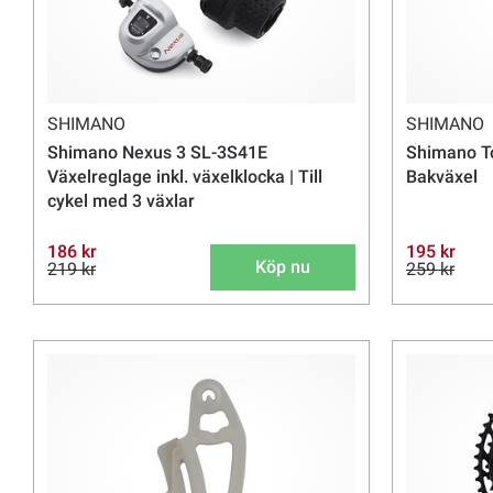
SHIMANO
SHIMANO
Shimano Nexus 3 SL-3S41E
Shimano T
Växelreglage inkl. växelklocka | Till
Bakväxel
cykel med 3 växlar
186 kr
195 kr
Köp nu
219 kr
259 kr