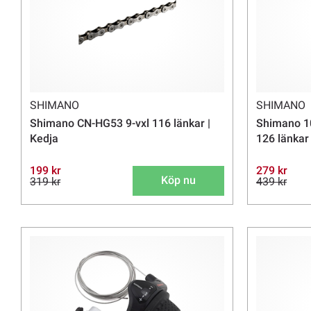
SHIMANO
SHIMANO
Shimano CN-HG53 9-vxl 116 länkar |
Shimano 1
Kedja
126 länkar 
199 kr
279 kr
Köp nu
319 kr
439 kr