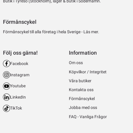
Butik i Tyresö (Stockholm), lager & butik i Söderhamn.
Förmånscykel
Förmånscykel till alla företag i hela Sverige -
Läs mer.
Följ oss gärna!
Information
Om oss
Facebook
Köpvilkor / Integritet
Instagram
Våra butiker
Youtube
Kontakta oss
LinkedIn
Förmånscykel
Jobba med oss
TikTok
FAQ - Vanliga Frågor