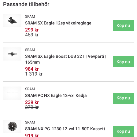
Passande tillbehör
SRAM
SRAM SX Eagle 12sp växelreglage
Köp nu
299 kr
459 kr
SRAM
SRAM SX Eagle Boost DUB 32T | Vevparti |
Köp nu
165mm
984 kr
1 319 kr
SRAM
SRAM PC NX Eagle 12-vxl Kedja
Köp nu
239 kr
379 kr
SRAM
SRAM NX PG-1230 12-vxl 11-50T Kassett
Köp nu
919 kr