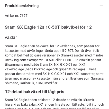
Produktbeskrivning
Artikel nr: 7697
Sram SX Eagle 12s 10-50T bakväxel för 12
växlar
Sram SX Eagle är en bakväxel för 12 växlar bak, som passar för
kassetter med utväxlingen ända upp till 9-50T. Den är även fullt
kompatibel med tidigare versioner av Sram-kassetter, med mindre
utväxling som exempelvis 10-50T eller 11-50T. Bakväxeln passar
tillsammans med både Sram SX, NX, GX, X01 och XX1
växelreglage (både klickreglage och gripshift-reglage). Likaså
passar den utmärkt med SX, NX, GX, X01 och XX1 kassetter, samt
även med massor av kassetter från andra tillverkare som Sunrace,
Shimano, Garbaruk, KCNC med fler.
12-delad bakväxel till lågt pris
Sram SX Eagle är den enklaste 12-delade bakväxeln i Sram's
hierarki av bakväxlar. XX1 är den finaste och lättaste, följt i tur och
ordning av X01, GX, NX och SX. Bakväxeln passar till flera olika