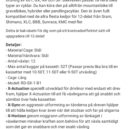
typer av cyklar. Du kan köra den på alltifrån mountainbike till
gravelbikes, hybrider eller pendlingscyklar. Den är även fullt
kompatibel med de allra flesta kedjor för 12-delat från Sram,
Shimano, XLC, BBB, Sunrace, KMC med fler.
Detta är bakväxeln för dig som på ett kostnadseffektivt sätt vill
uppgradera till 12-delat!
Detaljer:
- Material Cage: Stål
- Material hårdvara: Stål
- Antal växlar: 12
- Max antal kuggar på kassett: 52T (Passar precis lika bra till en
kassetter med 10-50T, 11-50T eller 9-50T utväxling)
-
Cage:
Lång
RD-SX-1-B1
- Modell:
-
X-Actuation
speciellt utvecklad för drivlinor med endast ett drev
fram, hjälper X-Actuation till att få växlingarna att gå snabbt och
sömlöst över hela kassetten
-
X-Sync
en aggressiv utformning av tänderna på dreven hjälper
till att hålla kedjan kvar även när det studsar och far på stigarna
-
X-Horizon
genom noggrann utformning av länkaget i
växelarmen minskar kraften som behövs för att växla samtidigt
som det ger en snabbare och mer exakt växling