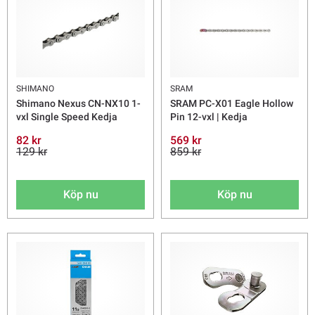
SHIMANO
SRAM
Shimano Nexus CN-NX10 1-
SRAM PC-X01 Eagle Hollow
vxl Single Speed Kedja
Pin 12-vxl | Kedja
82 kr
569 kr
129 kr
859 kr
Köp nu
Köp nu