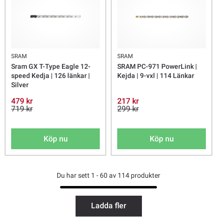
SRAM
SRAM
Sram GX T-Type Eagle 12-
SRAM PC-971 PowerLink |
speed Kedja | 126 länkar |
Kejda | 9-vxl | 114 Länkar
Silver
479 kr
217 kr
719 kr
299 kr
Köp nu
Köp nu
Du har sett 1 - 60 av 114 produkter
Ladda fler