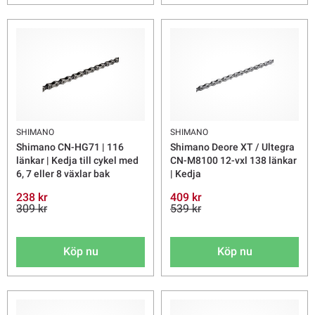
SHIMANO
SHIMANO
Shimano CN-HG71 | 116
Shimano Deore XT / Ultegra
länkar | Kedja till cykel med
CN-M8100 12-vxl 138 länkar
6, 7 eller 8 växlar bak
| Kedja
238 kr
409 kr
309 kr
539 kr
Köp nu
Köp nu