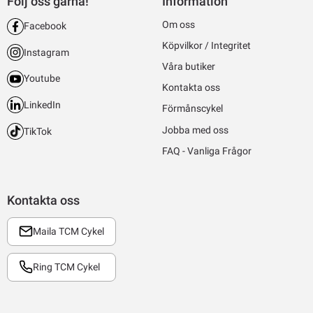
Följ oss gärna!
Information
Om oss
Facebook
Köpvilkor / Integritet
Instagram
Våra butiker
Youtube
Kontakta oss
LinkedIn
Förmånscykel
Jobba med oss
TikTok
FAQ - Vanliga Frågor
Kontakta oss
Maila TCM Cykel
Ring TCM Cykel