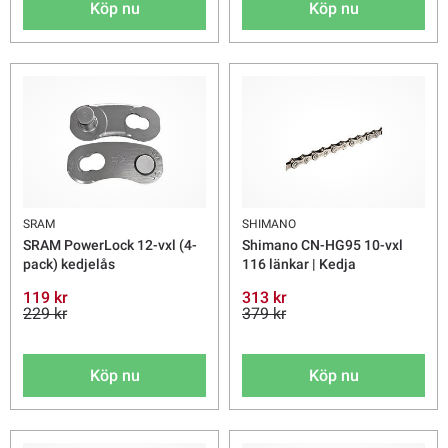
Köp nu
Köp nu
SRAM
SHIMANO
SRAM PowerLock 12-vxl (4-
Shimano CN-HG95 10-vxl
pack) kedjelås
116 länkar | Kedja
119 kr
313 kr
229 kr
379 kr
Köp nu
Köp nu