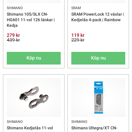
SHIMANO
SRAM
Shimano 105/SLX CN-
SRAM PowerLock 12 växlar |
HG601 11-vxl 126 länkar |
Kedjelås 4-pack | Rainbow
Kedja
279 kr
119 kr
439 kr
229 kr
Köp nu
Köp nu
SHIMANO
SHIMANO
Shimano Kedjelås 11-vxl
Shimano Ultegra/XT CN-