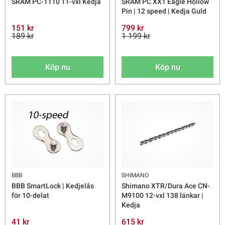
SRAM PC-1110 11-vxl Kedja
SRAM PC XX1 Eagle Hollow
Pin | 12 speed | Kedja Guld
151 kr
799 kr
189 kr
1 199 kr
Köp nu
Köp nu
BBB
SHIMANO
BBB SmartLock | Kedjelås
Shimano XTR/Dura Ace CN-
för 10-delat
M9100 12-vxl 138 länkar |
Kedja
41 kr
615 kr