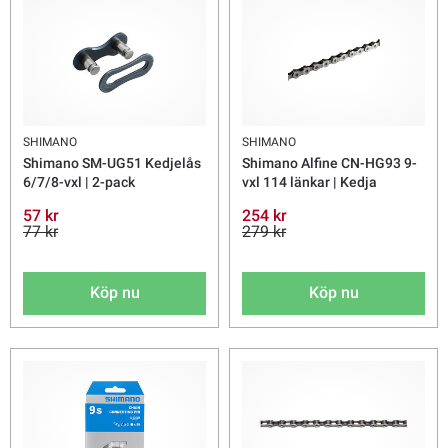
SHIMANO
SHIMANO
Shimano SM-UG51 Kedjelås
Shimano Alfine CN-HG93 9-
6/7/8-vxl | 2-pack
vxl 114 länkar | Kedja
57 kr
254 kr
77 kr
279 kr
Köp nu
Köp nu