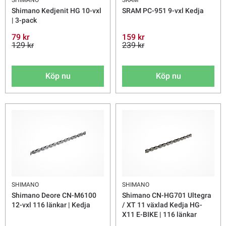
Shimano Kedjenit HG 10-vxl
SRAM PC-951 9-vxl Kedja
| 3-pack
79 kr
159 kr
129 kr
239 kr
Köp nu
Köp nu
SHIMANO
SHIMANO
Shimano Deore CN-M6100
Shimano CN-HG701 Ultegra
12-vxl 116 länkar | Kedja
/ XT 11 växlad Kedja HG-
X11 E-BIKE | 116 länkar