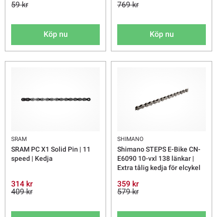
59 kr
769 kr
Köp nu
Köp nu
SRAM
SHIMANO
SRAM PC X1 Solid Pin | 11
Shimano STEPS E-Bike CN-
speed | Kedja
E6090 10-vxl 138 länkar |
Extra tålig kedja för elcykel
314 kr
359 kr
409 kr
579 kr