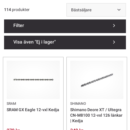
viktig sak är att ofta så har elcyklar och lastcyklar en längre kedja
(ofta mer än de 116 länkar som var vanligast tidigare). Idag är de
114
produkter
flesta kedjorna på marknaden så kallat "E-bike approved" möjligen
bortsett från de allra lättaste kedjorna men vi har generellt valt att
rekommendera de specifika och ofta längre (fler länkar) E-bike
Filter
(elcykel) kedjorna.
Visa även "Ej i lager"
Frakt från 69 kr. Skrymmande produkter kan ha högre fraktkostnad.
SRAM
SHIMANO
SRAM GX Eagle 12-vxl Kedja
Shimano Deore XT / Ultegra
CN-M8100 12-vxl 126 länkar
| Kedja