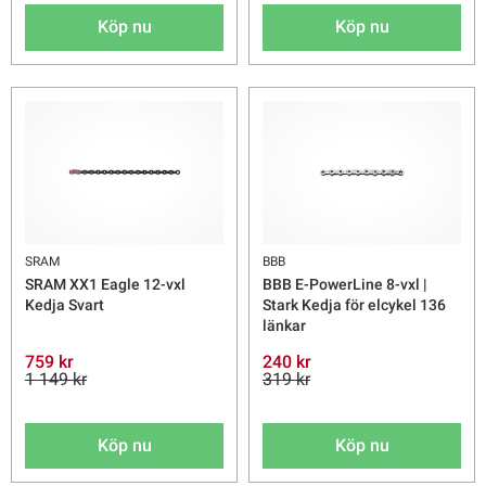
Köp nu
Köp nu
SRAM
BBB
SRAM XX1 Eagle 12-vxl
BBB E-PowerLine 8-vxl |
Kedja Svart
Stark Kedja för elcykel 136
länkar
759 kr
240 kr
1 149 kr
319 kr
Köp nu
Köp nu