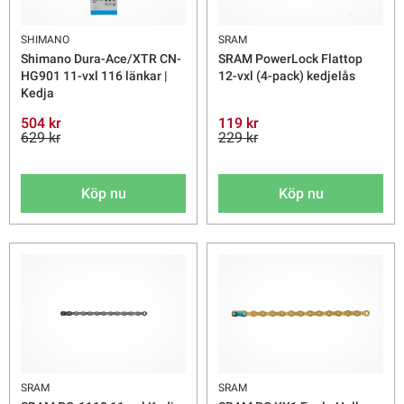
SHIMANO
SRAM
Shimano Dura-Ace/XTR CN-
SRAM PowerLock Flattop
HG901 11-vxl 116 länkar |
12-vxl (4-pack) kedjelås
Kedja
504 kr
119 kr
629 kr
229 kr
Köp nu
Köp nu
SRAM
SRAM