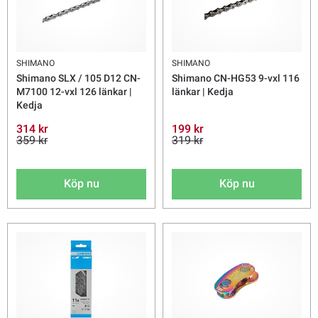
SHIMANO
SHIMANO
Shimano SLX / 105 D12 CN-
Shimano CN-HG53 9-vxl 116
M7100 12-vxl 126 länkar |
länkar | Kedja
Kedja
314 kr
199 kr
359 kr
319 kr
Köp nu
Köp nu