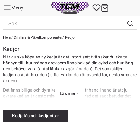
Meny
Hem
Drivlina & Växelkomponenter
Kedjor
Kedjor
När du ska köpa en ny kedja är det i stort sett två saker du ska ta
hänsyn till - hur många drev som finns bak på din cykel och hur lång
den behöver vara (antal länkar avgör längden). Det som skiljer
kedjorna åt är bredden (ju fler växlar den är avsedd för, desto smalare
är den).
Det finns billiga och dyra kedjor, det som går hand i hand är att ju
Läs mer
dyrare kedjan är desto mindre väger den. Med det sagt betyder det
inte att en dyrare kedja håller längre, utan underhåll är A och O när
det kommer till livslängden på din drivlina!
Kedjelås och kedjenitar
Vi får ofta frågan vad vi rekommenderar för kedjor till Elcyklar,
lastcyklar mm och rent generellt kan man säga att de kedjor som är
specifik utvecklade för elcykel ofta har en annan beläggning och
ibland en annan uppbyggnad och är mer slitstarka men en väldigt