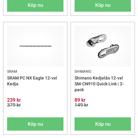
Köp nu
Köp nu
SRAM
SHIMANO
SRAM PC NX Eagle 12-vxl
Shimano Kedjelås 12-vxl
Kedja
SM-CN910 Quick Link | 2-
pack
239 kr
89 kr
379 kr
149 kr
Köp nu
Köp nu