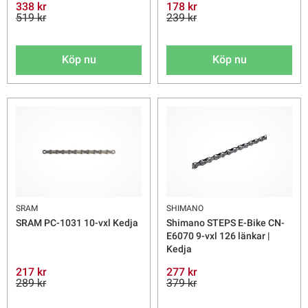
338 kr
178 kr
519 kr
239 kr
Köp nu
Köp nu
SRAM
SHIMANO
SRAM PC-1031 10-vxl Kedja
Shimano STEPS E-Bike CN-
E6070 9-vxl 126 länkar |
Kedja
217 kr
277 kr
289 kr
379 kr