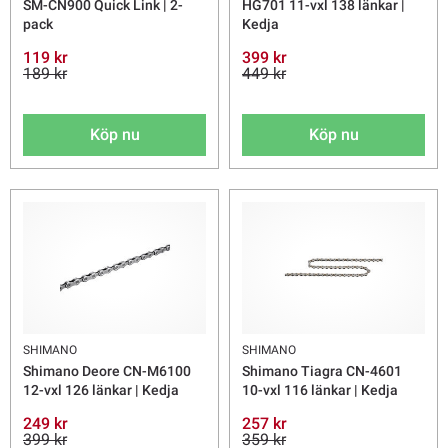
SM-CN900 Quick Link | 2-
HG701 11-vxl 138 länkar |
pack
Kedja
119 kr
399 kr
189 kr
449 kr
Köp nu
Köp nu
SHIMANO
SHIMANO
Shimano Deore CN-M6100
Shimano Tiagra CN-4601
12-vxl 126 länkar | Kedja
10-vxl 116 länkar | Kedja
249 kr
257 kr
399 kr
359 kr