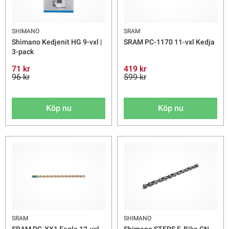
SHIMANO
SRAM
Shimano Kedjenit HG 9-vxl |
SRAM PC-1170 11-vxl Kedja
3-pack
71 kr
419 kr
96 kr
599 kr
Köp nu
Köp nu
SRAM
SHIMANO