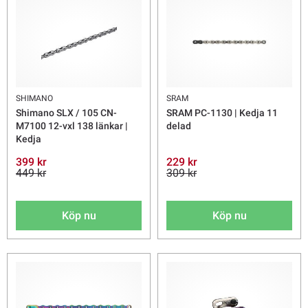
SHIMANO
SRAM
Shimano SLX / 105 CN-
SRAM PC-1130 | Kedja 11
M7100 12-vxl 138 länkar |
delad
Kedja
399 kr
229 kr
449 kr
309 kr
Köp nu
Köp nu