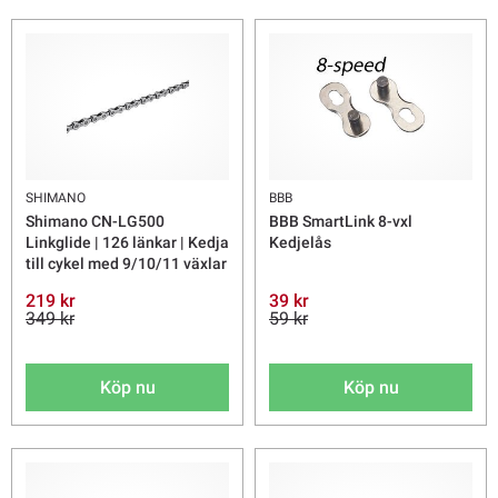
SHIMANO
BBB
Shimano CN-LG500
BBB SmartLink 8-vxl
Linkglide | 126 länkar | Kedja
Kedjelås
till cykel med 9/10/11 växlar
219 kr
39 kr
349 kr
59 kr
Köp nu
Köp nu