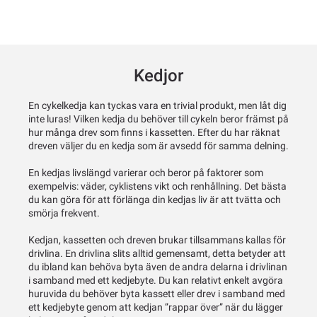
Kedjor
En cykelkedja kan tyckas vara en trivial produkt, men låt dig
inte luras! Vilken kedja du behöver till cykeln beror främst på
hur många drev som finns i kassetten. Efter du har räknat
dreven väljer du en kedja som är avsedd för samma delning.
En kedjas livslängd varierar och beror på faktorer som
exempelvis: väder, cyklistens vikt och renhållning. Det bästa
du kan göra för att förlänga din kedjas liv är att tvätta och
smörja frekvent.
Kedjan, kassetten och dreven brukar tillsammans kallas för
drivlina. En drivlina slits alltid gemensamt, detta betyder att
du ibland kan behöva byta även de andra delarna i drivlinan
i samband med ett kedjebyte. Du kan relativt enkelt avgöra
huruvida du behöver byta kassett eller drev i samband med
ett kedjebyte genom att kedjan ”rappar över” när du lägger