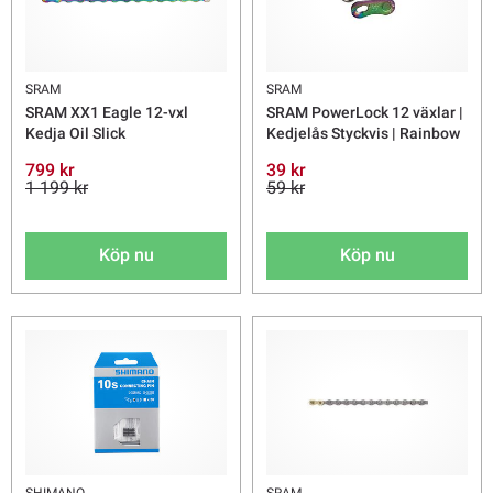
SRAM
SRAM
SRAM XX1 Eagle 12-vxl
SRAM PowerLock 12 växlar |
Kedja Oil Slick
Kedjelås Styckvis | Rainbow
799 kr
39 kr
1 199 kr
59 kr
Köp nu
Köp nu
SHIMANO
SRAM