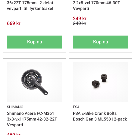
36/22T 175mm | 2-delat
2 2x8-vxl 170mm 46-30T
vevparti till fyrkantsaxel
Vevparti
249 kr
669 kr
349 kr
Köp nu
Köp nu
SHIMANO
FSA
Shimano Acera FC-M361
FSA E-Bike Crank Bolts
3x8-vxl 175mm 42-32-22T
Bosch Gen 3 ML558 | 2-pack
Vevparti
469 kr