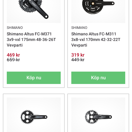
SHIMANO
SHIMANO
Shimano Altus FC-M371
Shimano Altus FC-M311
3x9-vxl 175mm 48-36-26T
3x8-vxl 170mm 42-32-22T
Vevparti
Vevparti
469 kr
319 kr
659 kr
449 kr
Köp nu
Köp nu