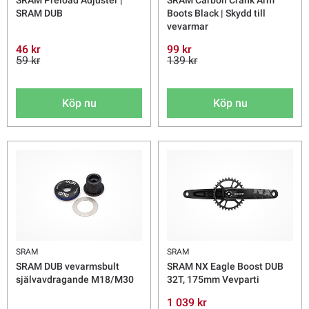
SRAM Preload Adjuster |
SRAM Carbon Crank Arm
SRAM DUB
Boots Black | Skydd till
vevarmar
46 kr
99 kr
59 kr
139 kr
Köp nu
Köp nu
SRAM
SRAM
SRAM DUB vevarmsbult
SRAM NX Eagle Boost DUB
självavdragande M18/M30
32T, 175mm Vevparti
1 039 kr