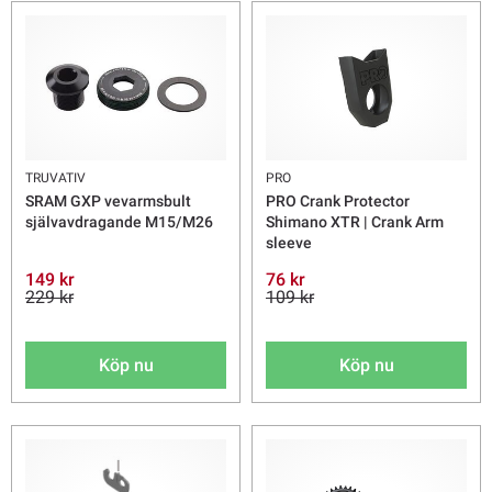
TRUVATIV
PRO
SRAM GXP vevarmsbult
PRO Crank Protector
självavdragande M15/M26
Shimano XTR | Crank Arm
sleeve
149 kr
76 kr
229 kr
109 kr
Köp nu
Köp nu