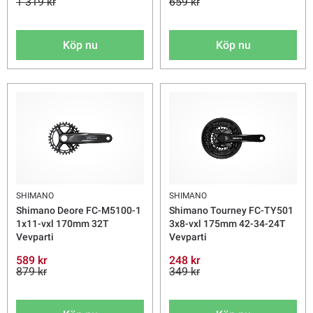
1 319 kr
659 kr
Köp nu
Köp nu
SHIMANO
SHIMANO
Shimano Deore FC-M5100-1
Shimano Tourney FC-TY501
1x11-vxl 170mm 32T
3x8-vxl 175mm 42-34-24T
Vevparti
Vevparti
589 kr
248 kr
879 kr
349 kr