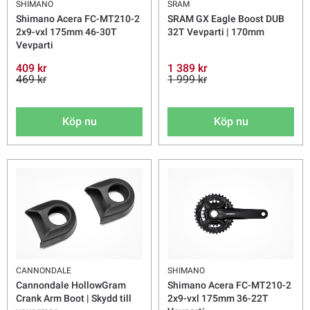
SHIMANO
SRAM
Shimano Acera FC-MT210-2
SRAM GX Eagle Boost DUB
2x9-vxl 175mm 46-30T
32T Vevparti | 170mm
Vevparti
409 kr
1 389 kr
469 kr
1 999 kr
Köp nu
Köp nu
CANNONDALE
SHIMANO
Cannondale HollowGram
Shimano Acera FC-MT210-2
Crank Arm Boot | Skydd till
2x9-vxl 175mm 36-22T