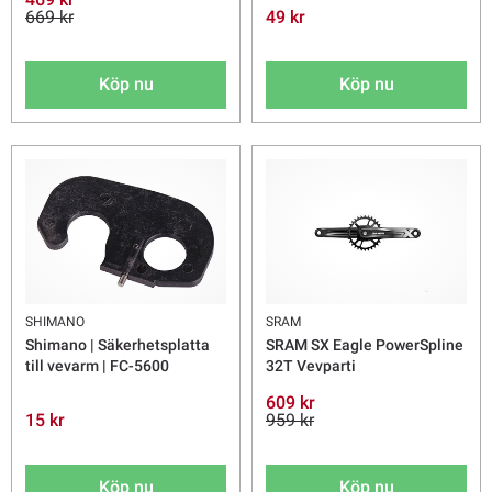
669 kr
49 kr
Köp nu
Köp nu
SHIMANO
SRAM
Shimano | Säkerhetsplatta
SRAM SX Eagle PowerSpline
till vevarm | FC-5600
32T Vevparti
609 kr
15 kr
959 kr
Köp nu
Köp nu