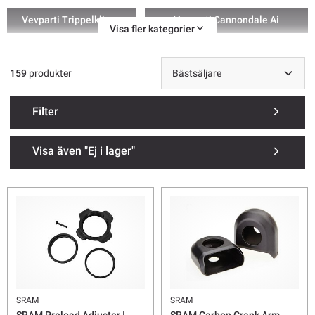
Vevparti Trippelklinga
Vevparti Cannondale Ai
Visa fler kategorier
Vevarmsbult
Tillbehör & Reservdelar Vevparti
159
produkter
Filter
Visa även "Ej i lager"
SRAM
SRAM