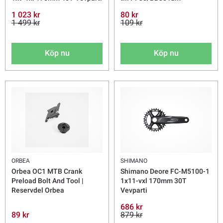
1 023 kr
80 kr
1 499 kr
109 kr
Köp nu
Köp nu
ORBEA
SHIMANO
Orbea OC1 MTB Crank
Shimano Deore FC-M5100-1
Preload Bolt And Tool |
1x11-vxl 170mm 30T
Reservdel Orbea
Vevparti
686 kr
89 kr
879 kr