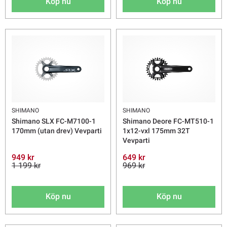
Köp nu
Köp nu
SHIMANO
SHIMANO
Shimano SLX FC-M7100-1
Shimano Deore FC-MT510-1
170mm (utan drev) Vevparti
1x12-vxl 175mm 32T
Vevparti
949 kr
649 kr
1 199 kr
969 kr
Köp nu
Köp nu