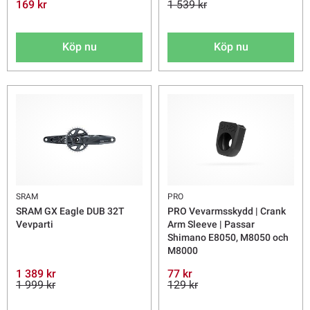
169 kr
1 539 kr
Köp nu
Köp nu
SRAM
PRO
SRAM GX Eagle DUB 32T
PRO Vevarmsskydd | Crank
Vevparti
Arm Sleeve | Passar
Shimano E8050, M8050 och
M8000
1 389 kr
77 kr
1 999 kr
129 kr