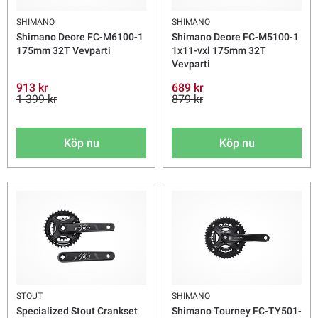
SHIMANO
SHIMANO
Shimano Deore FC-M6100-1
Shimano Deore FC-M5100-1
175mm 32T Vevparti
1x11-vxl 175mm 32T
Vevparti
913 kr
689 kr
1 399 kr
879 kr
Köp nu
Köp nu
STOUT
SHIMANO
Specialized Stout Crankset
Shimano Tourney FC-TY501-