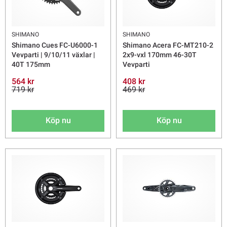
SHIMANO
SHIMANO
Shimano Cues FC-U6000-1
Shimano Acera FC-MT210-2
Vevparti | 9/10/11 växlar |
2x9-vxl 170mm 46-30T
40T 175mm
Vevparti
564 kr
408 kr
719 kr
469 kr
Köp nu
Köp nu