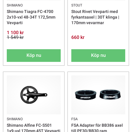
SHIMANO
STOUT
Shimano Tiagra FC-4700
Stout Rivet Vevparti med
2x10-vxl 48-34T 172,5mm
fyrkantsaxel | 30T klinga |
Vevparti
170mm vevarmar
1 100 kr
1 549 kr
660 kr
Köp nu
Köp nu
SHIMANO
FSA
Shimano Alfine FC-S501
FSA Adapter för BB386 axel
1x9-vxl 170mm 45T Vevparti
till PF30/BB30 ram