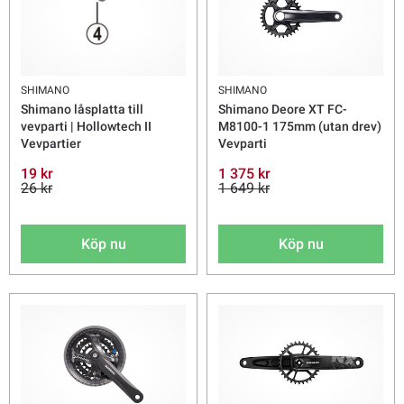
SHIMANO
SHIMANO
Shimano låsplatta till
Shimano Deore XT FC-
vevparti | Hollowtech II
M8100-1 175mm (utan drev)
Vevpartier
Vevparti
19 kr
1 375 kr
26 kr
1 649 kr
Köp nu
Köp nu