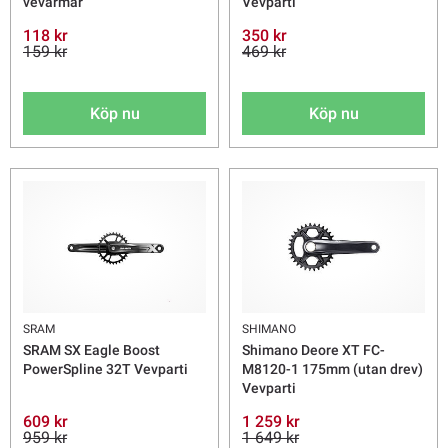
vevarmar
Vevparti
118 kr
350 kr
159 kr
469 kr
Köp nu
Köp nu
SRAM
SHIMANO
SRAM SX Eagle Boost
Shimano Deore XT FC-
PowerSpline 32T Vevparti
M8120-1 175mm (utan drev)
Vevparti
609 kr
1 259 kr
959 kr
1 649 kr