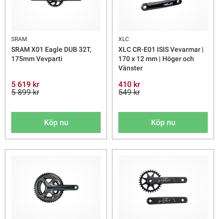
SRAM
XLC
SRAM X01 Eagle DUB 32T,
XLC CR-E01 ISIS Vevarmar |
175mm Vevparti
170 x 12 mm | Höger och
Vänster
5 619 kr
410 kr
5 899 kr
549 kr
Köp nu
Köp nu