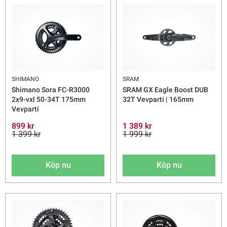
SHIMANO
SRAM
Shimano Sora FC-R3000
SRAM GX Eagle Boost DUB
2x9-vxl 50-34T 175mm
32T Vevparti | 165mm
Vevparti
899 kr
1 389 kr
1 399 kr
1 999 kr
Köp nu
Köp nu