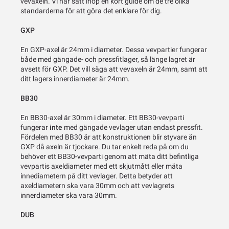
vevaxeln. Vi har satt ihop en kort guide om de tre olika
standarderna för att göra det enklare för dig.
GXP
En GXP-axel är 24mm i diameter. Dessa vevpartier fungerar
både med gängade- och pressfitlager, så länge lagret är
avsett för GXP. Det vill säga att vevaxeln är 24mm, samt att
ditt lagers innerdiameter är 24mm.
BB30
En BB30-axel är 30mm i diameter. Ett BB30-vevparti
fungerar
inte
med gängade vevlager utan endast pressfit.
Fördelen med BB30 är att konstruktionen blir styvare än
GXP då axeln är tjockare. Du tar enkelt reda på om du
behöver ett BB30-vevparti genom att mäta ditt befintliga
vevpartis axeldiameter med ett skjutmått eller mäta
innediametern på ditt vevlager. Detta betyder att
axeldiametern ska vara 30mm och att vevlagrets
innerdiameter ska vara 30mm.
DUB