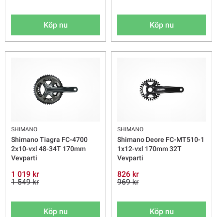
Köp nu
Köp nu
SHIMANO
SHIMANO
Shimano Tiagra FC-4700
Shimano Deore FC-MT510-1
2x10-vxl 48-34T 170mm
1x12-vxl 170mm 32T
Vevparti
Vevparti
1 019 kr
826 kr
1 549 kr
969 kr
Köp nu
Köp nu