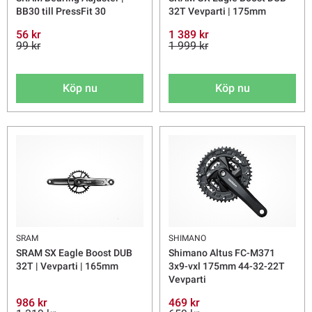
BB30 till PressFit 30
32T Vevparti | 175mm
56 kr
1 389 kr
99 kr
1 999 kr
Köp nu
Köp nu
SRAM
SHIMANO
SRAM SX Eagle Boost DUB
Shimano Altus FC-M371
32T | Vevparti | 165mm
3x9-vxl 175mm 44-32-22T
Vevparti
986 kr
469 kr