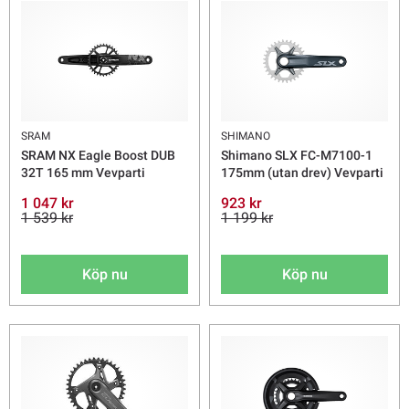
SRAM
SHIMANO
SRAM NX Eagle Boost DUB
Shimano SLX FC-M7100-1
32T 165 mm Vevparti
175mm (utan drev) Vevparti
1 047 kr
923 kr
1 539 kr
1 199 kr
Köp nu
Köp nu