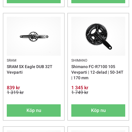
SRAM
SHIMANO
SRAM SX Eagle DUB 32T
Shimano FC-R7100 105
Vevparti
Vevparti | 12-delad | 50-34T
| 170 mm
839 kr
1 345 kr
1 319 kr
1 749 kr
Köp nu
Köp nu