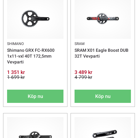
SHIMANO
SRAM
Shimano GRX FC-RX600
SRAM X01 Eagle Boost DUB
1x11-vxl 40T 172,5mm
32T Vevparti
Vevparti
1 351 kr
3 489 kr
1 699 kr
4 799 kr
Köp nu
Köp nu