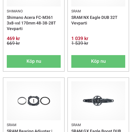
SHIMANO
SRAM
Shimano Acera FC-M361
SRAM NX Eagle DUB 32T
3x8-vxl 170mm 48-38-28T
Vevparti
Vevparti
469 kr
1 039 kr
669 kr
1 539 kr
Köp nu
Köp nu
SRAM
SRAM
SRAM Bearing Adjuster |
SRAM GX Eagle Boost DUB