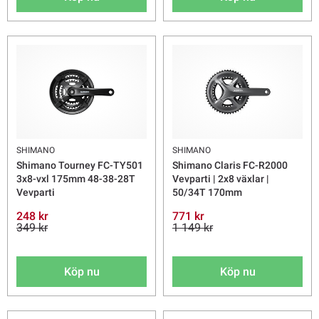
SHIMANO
SHIMANO
Shimano Tourney FC-TY501
Shimano Claris FC-R2000
3x8-vxl 175mm 48-38-28T
Vevparti | 2x8 växlar |
Vevparti
50/34T 170mm
248 kr
771 kr
349 kr
1 149 kr
Köp nu
Köp nu