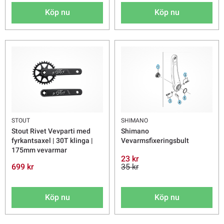
Köp nu
Köp nu
STOUT
SHIMANO
Stout Rivet Vevparti med
Shimano
fyrkantsaxel | 30T klinga |
Vevarmsfixeringsbult
175mm vevarmar
23 kr
699 kr
35 kr
Köp nu
Köp nu