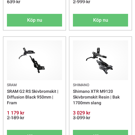
639 kr
2 999 kr
Köp nu
Köp nu
SRAM
SHIMANO
SRAM G2 RS Skivbromskit |
Shimano XTR M9120
Diffusion Black 950mm |
Skivbromskit Resin | Bak
Fram
1700mm slang
1 179 kr
3 029 kr
2 189 kr
3 099 kr