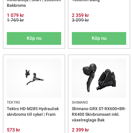
Bakbroms
1 079 kr
2 359 kr
1 769 kr
3 099 kr
Köp nu
Köp nu
TEKTRO
SHIMANO
Tektro HD-M285 Hydraulisk
Shimano GRX ST-RX600+BR-
skivbroms till cykel | Fram
RX400 Skivbromsset inkl.
växelreglage Bak
573 kr
2 399 kr