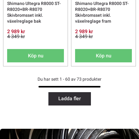
Shimano Ultegra R8000 ST-
Shimano Ultegra R8000 ST-
R8020+BR-R8070
R8020+BR-R8070
Skivbromsset inkl.
Skivbromsset inkl.
växelreglage bak
växelreglage fram
2 989 kr
2 989 kr
4 349 kr
4 349 kr
Köp nu
Köp nu
Du har sett 1 - 60 av 73 produkter
Ladda fler