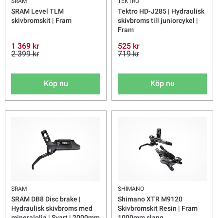
SRAM
TEKTRO
SRAM Level TLM
Tektro HD-J285 | Hydraulisk
skivbromskit | Fram
skivbroms till juniorcykel |
Fram
1 369 kr
525 kr
2 399 kr
719 kr
Köp nu
Köp nu
SRAM
SHIMANO
SRAM DB8 Disc brake |
Shimano XTR M9120
Hydraulisk skivbroms med
Skivbromskit Resin | Fram
mineralolja | Svart | 2000mm
1000mm slang