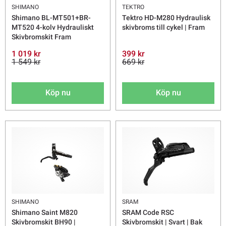
SHIMANO
TEKTRO
Shimano BL-MT501+BR-
Tektro HD-M280 Hydraulisk
MT520 4-kolv Hydrauliskt
skivbroms till cykel | Fram
Skivbromskit Fram
1 019 kr
399 kr
1 549 kr
669 kr
Köp nu
Köp nu
SHIMANO
SRAM
Shimano Saint M820
SRAM Code RSC
Skivbromskit BH90 |
Skivbromskit | Svart | Bak