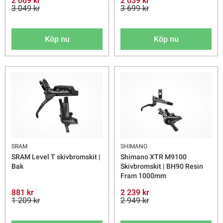
2 069 kr
2 039 kr
3 049 kr
3 699 kr
Köp nu
Köp nu
SRAM
SHIMANO
SRAM Level T skivbromskit |
Shimano XTR M9100
Bak
Skivbromskit | BH90 Resin
Fram 1000mm
881 kr
2 239 kr
1 209 kr
2 949 kr