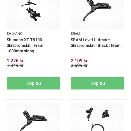
SHIMANO
SRAM
Shimano XT T8100
SRAM Level Ultimate
Skivbromskit | Fram
Skivbromskit | Black | Fram
1000mm slang
1 276 kr
2 109 kr
1 349 kr
3 699 kr
Köp nu
Köp nu