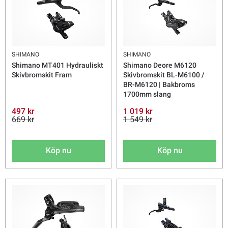
SHIMANO
SHIMANO
Shimano MT401 Hydrauliskt
Shimano Deore M6120
Skivbromskit Fram
Skivbromskit BL-M6100 /
BR-M6120 | Bakbroms
1700mm slang
497 kr
1 019 kr
669 kr
1 549 kr
Köp nu
Köp nu