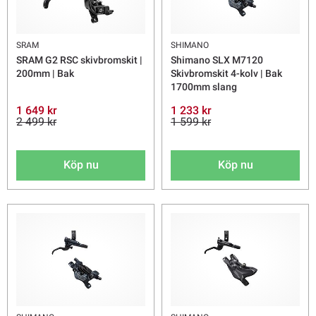
SRAM
SHIMANO
SRAM G2 RSC skivbromskit |
Shimano SLX M7120
200mm | Bak
Skivbromskit 4-kolv | Bak
1700mm slang
1 649 kr
1 233 kr
2 499 kr
1 599 kr
Köp nu
Köp nu