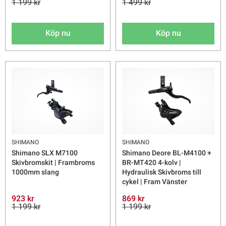
1 199 kr
1 499 kr
Köp nu
Köp nu
SHIMANO
SHIMANO
Shimano SLX M7100
Shimano Deore BL-M4100 +
Skivbromskit | Frambroms
BR-MT420 4-kolv |
1000mm slang
Hydraulisk Skivbroms till
cykel | Fram Vänster
923 kr
869 kr
1 199 kr
1 199 kr