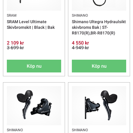
SRAM
SHIMANO
SRAM Level Ultimate
Shimano Ultegra Hydraulsikt
Skivbromskit | Black | Bak
skivbroms Bak | ST-
R8170(R),BR-R8170(R)
2 109 kr
4 550 kr
3 699 kr
4 949 kr
Köp nu
Köp nu
SHIMANO
SHIMANO