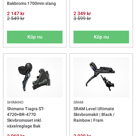
Bakbroms 1700mm slang
2 147 kr
2 349 kr
2 549 kr
3 599 kr
Köp nu
Köp nu
SHIMANO
SRAM
Shimano Tiagra ST-
SRAM Level Ultimate
4720+BR-4770
Skivbromskit | Black /
Skivbromsset inkl.
Rainbow | Fram
växelreglage Bak