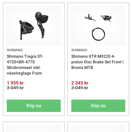
SHIMANO
SHIMANO
Shimano Tiagra ST-
Shimano XTR M9220 4-
4720+BR-4770
piston Disc Brake Set Front |
Skivbromsset inkl.
Broms MTB
växelreglage Fram
1 959 kr
2 345 kr
3 049 kr
3 049 kr
Köp nu
Köp nu