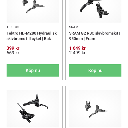
TEKTRO
SRAM
Tektro HD-M280 Hydraulisk
SRAM G2 RSC skivbromskit |
skivbroms till cykel | Bak
950mm | Fram
399 kr
1 649 kr
669 kr
2 499 kr
Köp nu
Köp nu