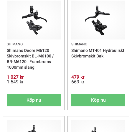
SHIMANO
SHIMANO
Shimano Deore M6120
Shimano MT401 Hydrauliskt
Skivbromskit BL-M6100 /
Skivbromskit Bak
BR-M6120 | Frambroms
1000mm slang
1 027 kr
479 kr
1 549 kr
669 kr
Köp nu
Köp nu