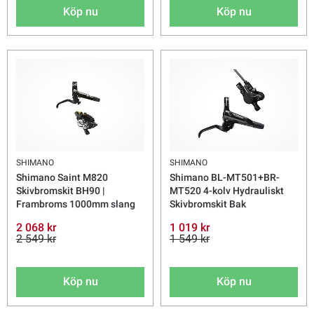
Köp nu
Köp nu
SHIMANO
SHIMANO
Shimano Saint M820
Shimano BL-MT501+BR-
Skivbromskit BH90 |
MT520 4-kolv Hydrauliskt
Frambroms 1000mm slang
Skivbromskit Bak
2 068 kr
1 019 kr
2 549 kr
1 549 kr
Köp nu
Köp nu