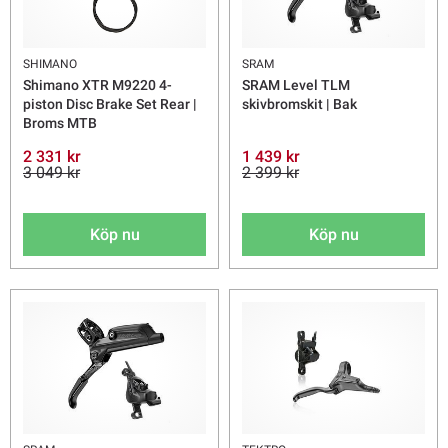
SHIMANO
SRAM
Shimano XTR M9220 4-
SRAM Level TLM
piston Disc Brake Set Rear |
skivbromskit | Bak
Broms MTB
2 331 kr
1 439 kr
3 049 kr
2 399 kr
Köp nu
Köp nu