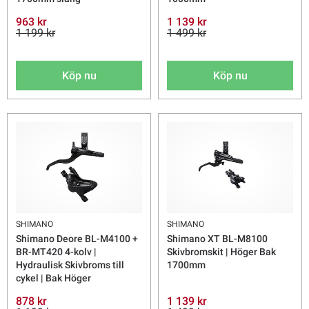
963 kr
1 139 kr
1 199 kr
1 499 kr
Köp nu
Köp nu
SHIMANO
SHIMANO
Shimano Deore BL-M4100 +
Shimano XT BL-M8100
BR-MT420 4-kolv |
Skivbromskit | Höger Bak
Hydraulisk Skivbroms till
1700mm
cykel | Bak Höger
878 kr
1 139 kr