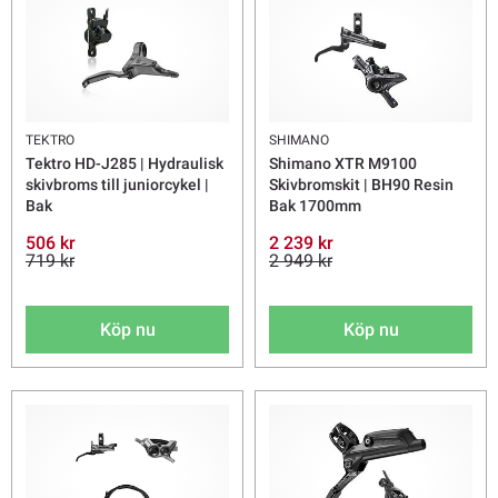
TEKTRO
SHIMANO
Tektro HD-J285 | Hydraulisk
Shimano XTR M9100
skivbroms till juniorcykel |
Skivbromskit | BH90 Resin
Bak
Bak 1700mm
506 kr
2 239 kr
719 kr
2 949 kr
Köp nu
Köp nu