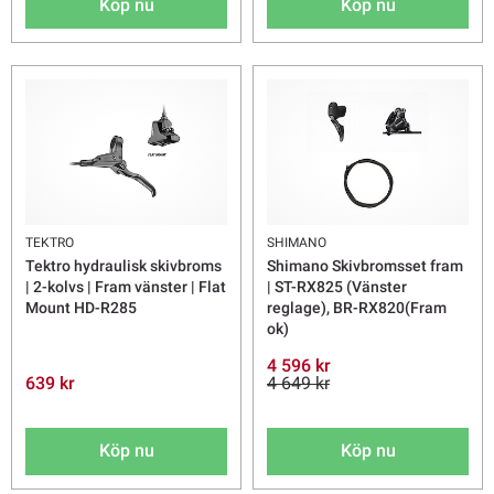
Köp nu
Köp nu
TEKTRO
SHIMANO
Tektro hydraulisk skivbroms
Shimano Skivbromsset fram
| 2-kolvs | Fram vänster | Flat
| ST-RX825 (Vänster
Mount HD-R285
reglage), BR-RX820(Fram
ok)
4 596 kr
639 kr
4 649 kr
Köp nu
Köp nu