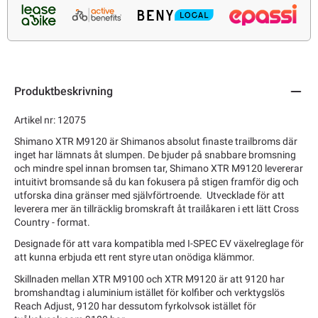
Produktbeskrivning
Artikel nr: 12075
Shimano XTR M9120 är Shimanos absolut finaste trailbroms där
inget har lämnats åt slumpen. De bjuder på snabbare bromsning
och mindre spel innan bromsen tar, Shimano XTR M9120 levererar
intuitivt bromsande så du kan fokusera på stigen framför dig och
utforska dina gränser med självförtroende. Utvecklade för att
leverera mer än tillräcklig bromskraft åt trailåkaren i ett lätt Cross
Country - format.
Designade för att vara kompatibla med I-SPEC EV växelreglage för
att kunna erbjuda ett rent styre utan onödiga klämmor.
Skillnaden mellan XTR M9100 och XTR M9120 är att 9120 har
bromshandtag i aluminium istället för kolfiber och verktygslös
Reach Adjust, 9120 har dessutom fyrkolvsok istället för