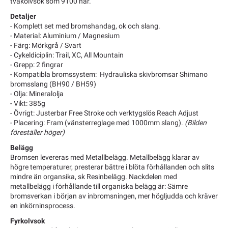
tvåkolvsok som 9100 har.
Detaljer
- Komplett set med bromshandag, ok och slang.
- Material: Aluminium / Magnesium
- Färg: Mörkgrå / Svart
- Cykeldiciplin: Trail, XC, All Mountain
- Grepp: 2 fingrar
- Kompatibla bromssystem: Hydrauliska skivbromsar Shimano
bromsslang (BH90 / BH59)
- Olja: Mineralolja
- Vikt: 385g
- Övrigt: Justerbar Free Stroke och verktygslös Reach Adjust
- Placering: Fram (vänsterreglage med 1000mm slang).
(Bilden
föreställer höger)
Belägg
Bromsen levereras med Metallbelägg. Metallbelägg klarar av
högre temperaturer, presterar bättre i blöta förhållanden och slits
mindre än organsika, sk Resinbelägg. Nackdelen med
metallbelägg i förhållande till organiska belägg är: Sämre
bromsverkan i början av inbromsningen, mer högljudda och kräver
en inkörninsprocess.
Fyrkolvsok