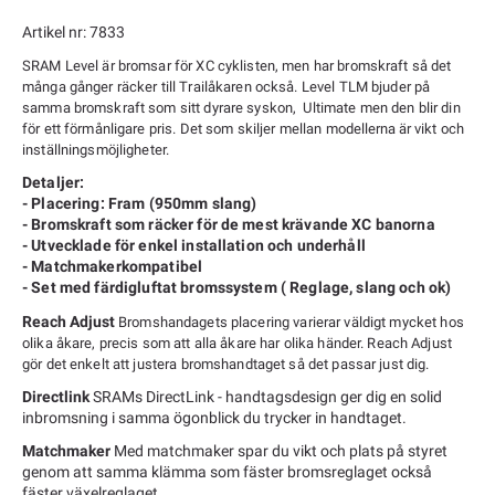
Artikel nr: 7833
SRAM Level är bromsar för XC cyklisten, men har bromskraft så det
många gånger räcker till Trailåkaren också. Level TLM bjuder på
samma bromskraft som sitt dyrare syskon, Ultimate men den blir din
för ett förmånligare pris. Det som skiljer mellan
modellerna
är vikt och
inställningsmöjligheter.
Detaljer:
- Placering: Fram (950mm slang)
- Bromskraft som räcker för de mest krävande XC banorna
- Utvecklade för enkel installation och underhåll
- Matchmakerkompatibel
- Set med färdigluftat bromssystem ( Reglage, slang och ok)
Reach Adjust
Bromshandagets placering varierar väldigt mycket hos
olika åkare, precis som att alla åkare har olika händer. Reach Adjust
gör det enkelt att justera bromshandtaget så det passar just dig.
Directlink
SRAMs DirectLink - handtagsdesign ger dig en solid
inbromsning i samma ögonblick du trycker in handtaget.
Matchmaker
Med matchmaker spar du vikt och plats på styret
genom att samma klämma som fäster bromsreglaget också
fäster växelreglaget.