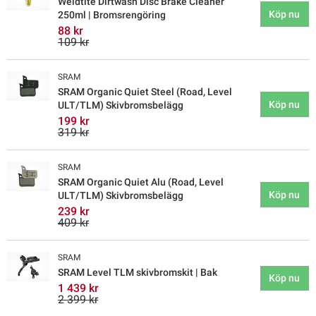
Weldtite Dirtwash Disc Brake Cleaner
Köp nu
250ml | Bromsrengöring
88 kr
109 kr
SRAM
SRAM Organic Quiet Steel (Road, Level
Köp nu
ULT/TLM) Skivbromsbelägg
199 kr
319 kr
SRAM
SRAM Organic Quiet Alu (Road, Level
Köp nu
ULT/TLM) Skivbromsbelägg
239 kr
409 kr
SRAM
SRAM Level TLM skivbromskit | Bak
Köp nu
1 439 kr
2 399 kr