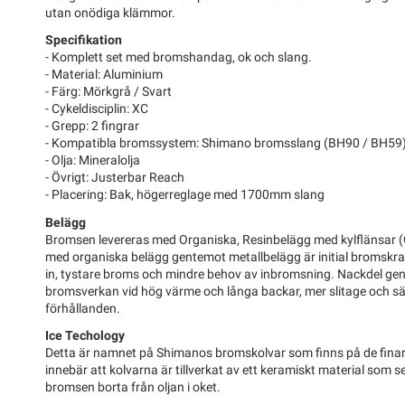
utan onödiga klämmor.
Specifikation
- Komplett set med bromshandag, ok och slang.
- Material: Aluminium
- Färg: Mörkgrå / Svart
- Cykeldisciplin: XC
- Grepp: 2 fingrar
- Kompatibla bromssystem: Shimano bromsslang (BH90 / BH59
- Olja: Mineralolja
- Övrigt: Justerbar Reach
- Placering: Bak, högerreglage med 1700mm slang
Belägg
Bromsen levereras med Organiska, Resinbelägg med kylflänsar 
med organiska belägg gentemot metallbelägg är initial bromskra
in, tystare broms och mindre behov av inbromsning. Nackdel ge
bromsverkan vid hög värme och långa backar, mer slitage och sä
förhållanden.
Ice Techology
Detta är namnet på Shimanos bromskolvar som finns på de finar
innebär att kolvarna är tillverkat av ett keramiskt material som ser
bromsen borta från oljan i oket.