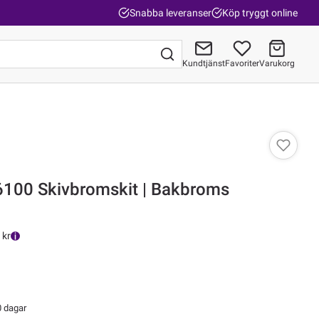
Snabba leveranser
Köp tryggt online
Kundtjänst
Favoriter
Varukorg
Gå till kassan
100 Skivbromskit | Bakbroms
 kr
0 dagar