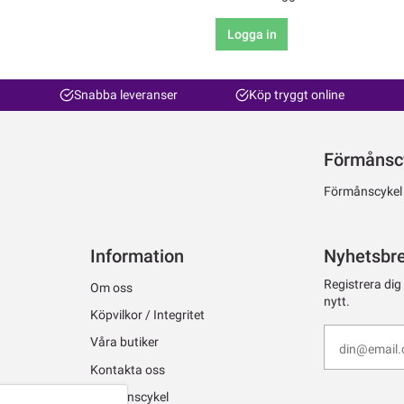
Logga in
Snabba leveranser
Köp tryggt online
Förmånsc
Förmånscykel ti
Information
Nyhetsbr
Registrera dig
Om oss
nytt.
Köpvilkor / Integritet
Våra butiker
Kontakta oss
Förmånscykel