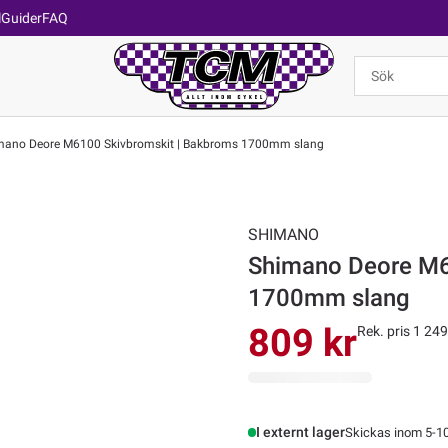
l
Guider
FAQ
ano Deore M6100 Skivbromskit | Bakbroms 1700mm slang
SHIMANO
Shimano Deore M6
1700mm slang
809 kr
Rek. pris 1 249
I externt lager
Skickas inom 5-1