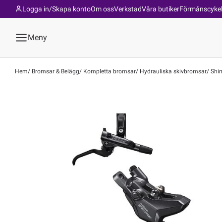
Logga in/Skapa konto
Om oss
Verkstad
Våra butiker
Förmånscyke
Meny
Hem
Bromsar & Belägg
Kompletta bromsar
Hydrauliska skivbromsar
Shim