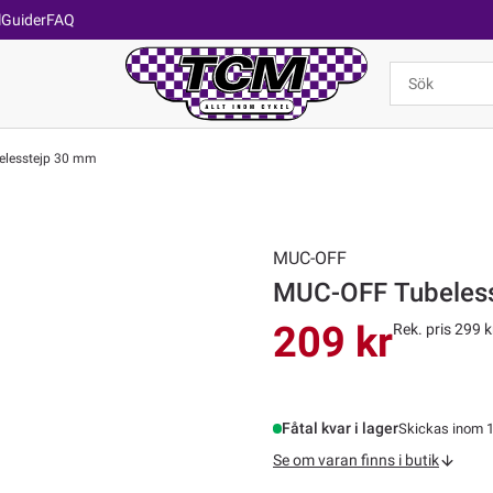
l
Guider
FAQ
lesstejp 30 mm
MUC-OFF
MUC-OFF Tubeles
209 kr
Rek. pris 299 k
Fåtal kvar i lager
Skickas inom 1
Se om varan finns i butik