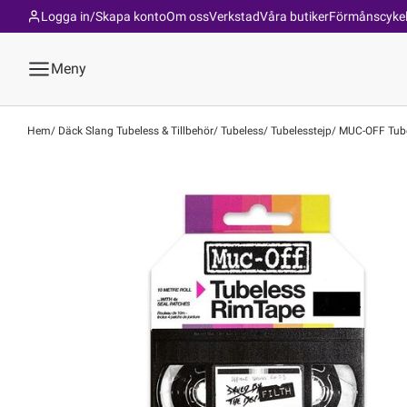
Logga in/Skapa konto
Om oss
Verkstad
Våra butiker
Förmånscyke
Meny
Hem
Däck Slang Tubeless & Tillbehör
Tubeless
Tubelesstejp
MUC-OFF Tube