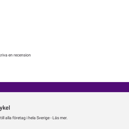
kriva en recension
ykel
ll alla företag i hela Sverige -
Läs mer.