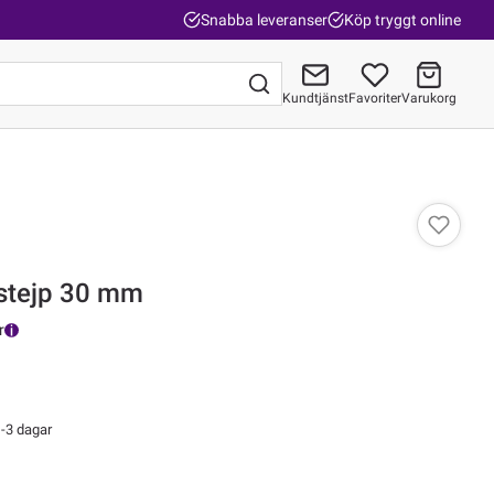
Snabba leveranser
Köp tryggt online
Kundtjänst
Favoriter
Varukorg
Gå till kassan
stejp 30 mm
r
-3 dagar