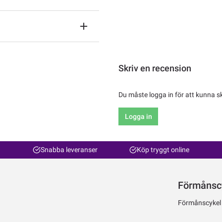
Skriv en recension
Du måste logga in för att kunna s
Logga in
Snabba leveranser
Köp tryggt online
Förmånsc
Förmånscykel ti