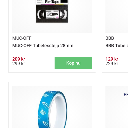
MUC-OFF
BBB
MUC-OFF Tubelesstejp 28mm
BBB Tubel
209 kr
129 kr
Köp nu
299 kr
229 kr