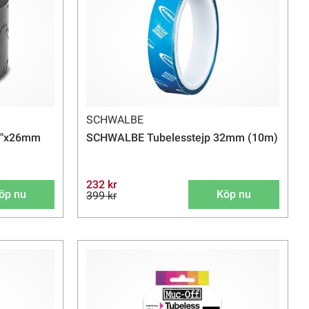
SCHWALBE
29"x26mm
SCHWALBE Tubelesstejp 32mm (10m)
232 kr
öp nu
Köp nu
399 kr