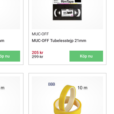
MUC-OFF
 mm
MUC-OFF Tubelesstejp 21mm
205 kr
öp nu
Köp nu
299 kr