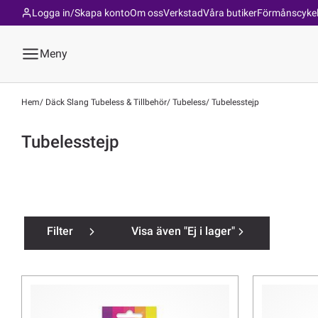
Logga in/Skapa konto
Om oss
Verkstad
Våra butiker
Förmånscyke
Meny
Hem
Däck Slang Tubeless & Tillbehör
Tubeless
Tubelesstejp
Tubelesstejp
Filter
Visa även "Ej i lager"