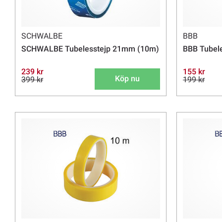
SCHWALBE
BBB
SCHWALBE Tubelesstejp 21mm (10m)
BBB Tubel
239 kr
155 kr
Köp nu
399 kr
199 kr