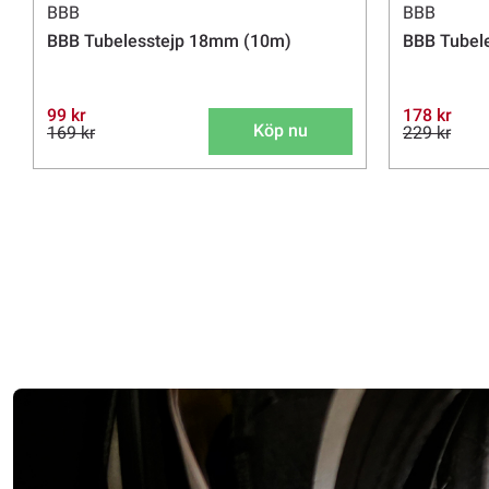
BBB
BBB
BBB Tubelesstejp 18mm (10m)
BBB Tubel
99 kr
178 kr
Köp nu
169 kr
229 kr