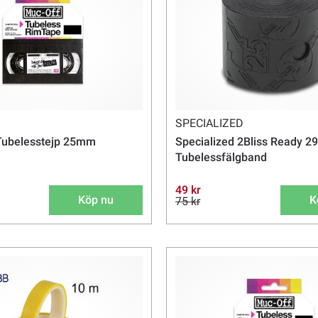
SPECIALIZED
ubelesstejp 25mm
Specialized 2Bliss Ready 
Tubelessfälgband
49 kr
Köp nu
K
75 kr