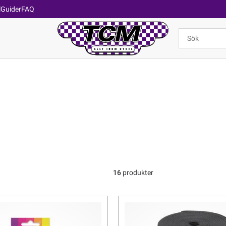
l
Guider
FAQ
16
produkter