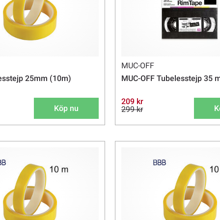
MUC-OFF
esstejp 25mm (10m)
MUC-OFF Tubelesstejp 35
209 kr
Köp nu
K
299 kr