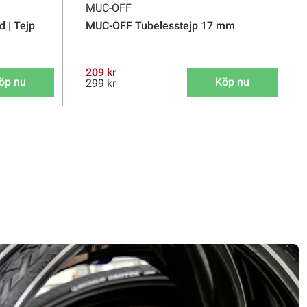
MUC-OFF
 | Tejp
MUC-OFF Tubelesstejp 17 mm
209 kr
öp nu
Köp nu
299 kr