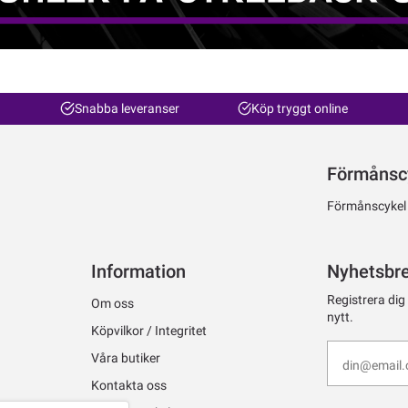
Snabba leveranser
Köp tryggt online
Förmånsc
Förmånscykel ti
Information
Nyhetsbr
Registrera dig
Om oss
nytt.
Köpvilkor / Integritet
Våra butiker
Kontakta oss