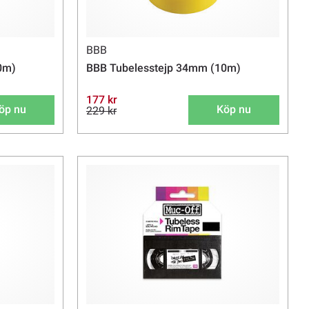
BBB
0m)
BBB Tubelesstejp 34mm (10m)
177 kr
öp nu
Köp nu
229 kr