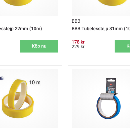
BBB
esstejp 22mm (10m)
BBB Tubelesstejp 31mm (1
178 kr
Köp nu
K
229 kr