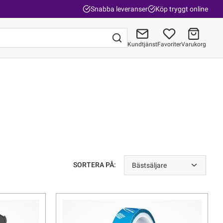
Snabba leveranser
Köp tryggt online
Kundtjänst
Favoriter
Varukorg
Gå till kassan
SORTERA PÅ:
Bästsäljare