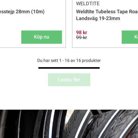
WELDTITE
esstejp 28mm (10m)
Weldtite Tubeless Tape Road
Landsväg 19-23mm
98 kr
Köp nu
K
99 kr
Du har sett 1 - 16 av 16 produkter
Ladda fler