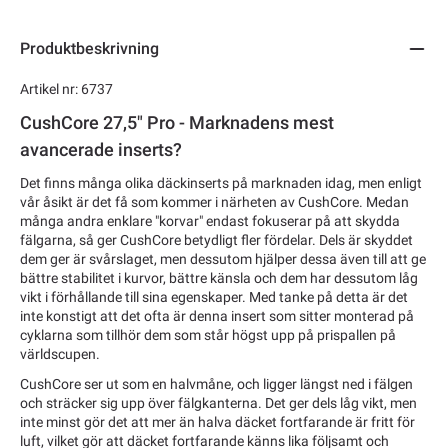
Produktbeskrivning
Artikel nr: 6737
CushCore 27,5" Pro - Marknadens mest
avancerade inserts?
Det finns många olika däckinserts på marknaden idag, men enligt
vår åsikt är det få som kommer i närheten av CushCore. Medan
många andra enklare "korvar" endast fokuserar på att skydda
fälgarna, så ger CushCore betydligt fler fördelar. Dels är skyddet
dem ger är svårslaget, men dessutom hjälper dessa även till att ge
bättre stabilitet i kurvor, bättre känsla och dem har dessutom låg
vikt i förhållande till sina egenskaper. Med tanke på detta är det
inte konstigt att det ofta är denna insert som sitter monterad på
cyklarna som tillhör dem som står högst upp på prispallen på
världscupen.
CushCore ser ut som en halvmåne, och ligger längst ned i fälgen
och sträcker sig upp över fälgkanterna. Det ger dels låg vikt, men
inte minst gör det att mer än halva däcket fortfarande är fritt för
luft, vilket gör att däcket fortfarande känns lika följsamt och