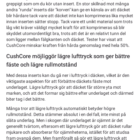
greppigt som om du kör utan insert. En stor skillnad mot många
andra "runda" inserts där "korven" kan ge en känsla av att däcket
blir hårdare tack vare att däcket inte kan komprimeras lika mycket
innan inserten sätter stopp. Tack vare ett unikt material som trots
låg vikt kräver väldigt mycket kraft för att komprimeras så blir
skyddet utomordentligt bra, trots att det är en relativt tunn del
som ligger mellan fälgkanten och däcket. Tester har visat att
CushCore minskar kraften från hårda genomslag med hela 50%.
CushCore möjliggör lägre lufttryck som ger bättre
fäste och lägre rullmotstånd
Med dessa inserts kan du gå ner i lufttryck i däcken, vilket är den
viktigaste aspekten för att förbättre däckets fäste mot
underlaget. Lägre lufttryck gör att däcket får större yta mot
marken, och att det formar sig bättre efter underlaget och därmed
biter tag i det bättre.
Många tror att lägre lufttryck automatiskt betyder högre
rullmotstånd. Detta stämmer absolut i en del fall, inte minst på
släta underlag. Men i skogen där underlaget är ojämnt är det
generellt tvärtom, eftersom ett lägre lufttryck gör att däcket rullar
mjukare och absorberar för ojämnheterna, istället för att studsa
fram ovanpå dem. Men framförallt så gör ett lägre lufttryck att