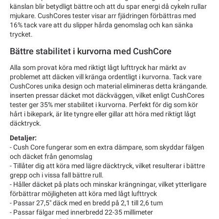
känslan blir betydligt bättre och att du spar energi då cykeln rullar
mjukare. CushCores tester visar arr fjädringen förbättras med
16% tack vare att du slipper hårda genomslag och kan sänka
trycket.
Bättre stabilitet i kurvorna med CushCore
Alla som provat köra med riktigt lågt lufttryck har märkt av
problemet att däcken vill kränga ordentligt i kurvorna. Tack vare
CushCores unika design och material elimineras detta krängande.
inserten pressar däcket mot däckväggen, vilket enligt CushCores
tester ger 35% mer stabilitet i kurvorna. Perfekt för dig som kör
hårt i bikepark, är lite tyngre eller gillar att höra med riktigt lågt
däcktryck.
Detaljer:
- Cush Core fungerar som en extra dämpare, som skyddar fälgen
och däcket från genomslag
- Tillåter dig att köra med lägre däcktryck, vilket resulterar i bättre
grepp och i vissa fall bättre rull.
- Håller däcket på plats och minskar krängningar, vilket ytterligare
förbättrar möjligheten att köra med lågt lufttryck
- Passar 27,5" däck med en bredd på 2,1 till 2,6 tum
- Passar fälgar med innerbredd 22-35 millimeter