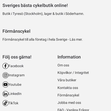
Sveriges bästa cykelbutik online!
Butik i Tyresö (Stockholm), lager & butik i Söderhamn.
Förmånscykel
Förmånscykel till alla företag i hela Sverige -
Läs mer.
Följ oss gärna!
Information
Om oss
Facebook
Köpvilkor / Integritet
Instagram
Våra butiker
Youtube
Kontakta oss
LinkedIn
Förmånscykel
Jobba med oss
TikTok
FAQ - Vanliga Frågor