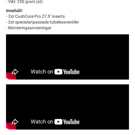
- Vikt: 250 gram (st)
Innehåll:
- 2st CushCore Pro 27,5" inserts
- 2st specialanpassade tubelessventiler
- Monteringsanvisningar