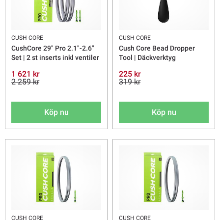
CUSH CORE
CUSH CORE
CushCore 29" Pro 2.1"-2.6"
Cush Core Bead Dropper
Set | 2 st inserts inkl ventiler
Tool | Däckverktyg
1 621 kr
225 kr
2 259 kr
319 kr
Köp nu
Köp nu
CUSH CORE
CUSH CORE