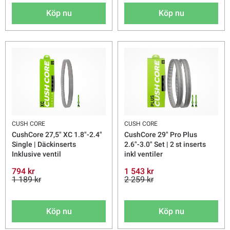
Köp nu
Köp nu
CUSH CORE
CUSH CORE
CushCore 27,5" XC 1.8"-2.4"
CushCore 29" Pro Plus
Single | Däckinserts
2.6"-3.0" Set | 2 st inserts
Inklusive ventil
inkl ventiler
794 kr
1 543 kr
1 189 kr
2 259 kr
Köp nu
Köp nu