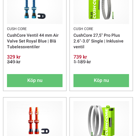
CUSH CORE
CUSH CORE
CushCore Ventil 44 mm Air
CushCore 27,5" Pro Plus
Valve Set Royal Blue | Blå
2.6"-3.0" Single | Inklusive
Tubelessventiler
ventil
329 kr
739 kr
349 kr
1 189 kr
Köp nu
Köp nu