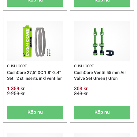
CUSH CORE
CUSH CORE
CushCore 27,5" XC 1.8"-2.4"
CushCore Ventil 55 mm Air
Set | 2 st inserts inkl ventiler
Valve Set Green | Grön
1 359 kr
303 kr
2 259 kr
349 kr
Köp nu
Köp nu