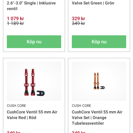
2.6"-3.0" Single | Inklusive
Valve Set Green | Grön
ventil
1 079 kr
329 kr
1 189 kr
349 kr
Köp nu
Köp nu
CUSH CORE
CUSH CORE
CushCore Ventil 55 mm Air
CushCore Ventil 55 mm Air
Valve Red | Röd
Valve Set | Orange
Tubelessventiler