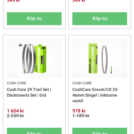
349 kr
349 kr
Köp nu
Köp nu
CUSH CORE
CUSH CORE
Cush Core 29 Trail Set |
CushCore Gravel/CX 33-
Däckinserts Set | Grå
46mm Singel | Inklusive
ventil
1 604 kr
978 kr
2 259 kr
1 189 kr
Köp nu
Köp nu