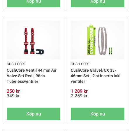
Köp nu
Köp nu
CUSH CORE
CUSH CORE
CushCore Ventil 44 mm Air
CushCore Gravel/CX 33-
Valve Set Red | Röda
46mm Set | 2 st inserts inkl
Tubelessventiler
ventiler
250 kr
1 289 kr
349 kr
2 259 kr
Köp nu
Köp nu