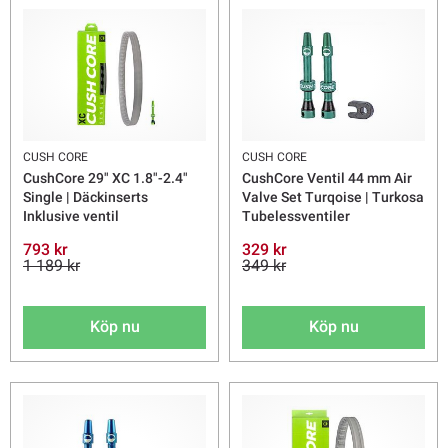
CUSH CORE
CUSH CORE
CushCore 29" XC 1.8"-2.4"
CushCore Ventil 44 mm Air
Single | Däckinserts
Valve Set Turqoise | Turkosa
Inklusive ventil
Tubelessventiler
793 kr
329 kr
1 189 kr
349 kr
Köp nu
Köp nu