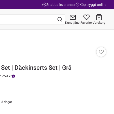
Snabba leveranser
Köp tryggt online
Kundtjänst
Favoriter
Varukorg
Gå till kassan
Set | Däckinserts Set | Grå
2 259 kr
-3 dagar