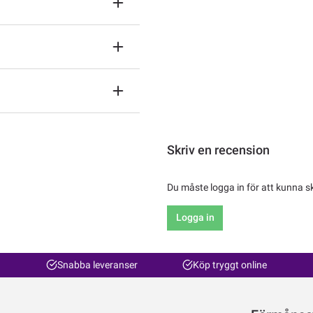
Skriv en recension
Du måste logga in för att kunna s
Logga in
Snabba leveranser
Köp tryggt online