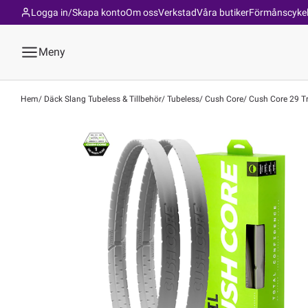
Logga in/Skapa konto
Om oss
Verkstad
Våra butiker
Förmånscyke
Meny
Hem
Däck Slang Tubeless & Tillbehör
Tubeless
Cush Core
Cush Core 29 Tra