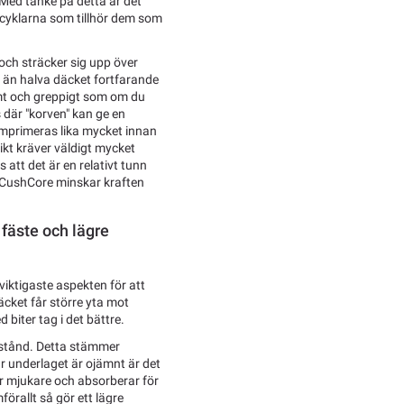
 Med tanke på detta är det
å cyklarna som tillhör dem som
och sträcker sig upp över
er än halva däcket fortfarande
jsamt och greppigt som om du
 där "korven" kan ge en
komprimeras lika mycket innan
vikt kräver väldigt mycket
 att det är en relativt tunn
t CushCore minskar kraften
 fäste och lägre
 viktigaste aspekten för att
äcket får större yta mot
biter tag i det bättre.
otstånd. Detta stämmer
är underlaget är ojämnt är det
lar mjukare och absorberar för
örallt så gör ett lägre