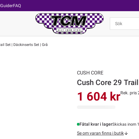
l
Guider
FAQ
il Set | Däckinserts Set | Grå
CUSH CORE
Cush Core 29 Trail 
1 604 kr
Rek. pris 
Fåtal kvar i lager
Skickas inom 1
Se om varan finns i butik