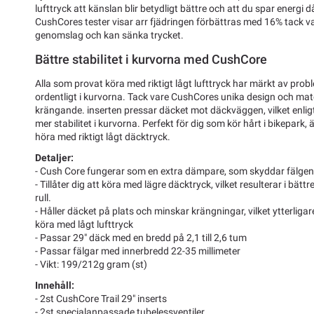
lufttryck att känslan blir betydligt bättre och att du spar energi d
CushCores tester visar arr fjädringen förbättras med 16% tack va
genomslag och kan sänka trycket.
Bättre stabilitet i kurvorna med CushCore
Alla som provat köra med riktigt lågt lufttryck har märkt av prob
ordentligt i kurvorna. Tack vare CushCores unika design och mate
krängande. inserten pressar däcket mot däckväggen, vilket enli
mer stabilitet i kurvorna. Perfekt för dig som kör hårt i bikepark, är 
höra med riktigt lågt däcktryck.
Detaljer:
- Cush Core fungerar som en extra dämpare, som skyddar fälge
- Tillåter dig att köra med lägre däcktryck, vilket resulterar i bättr
rull.
- Håller däcket på plats och minskar krängningar, vilket ytterligar
köra med lågt lufttryck
- Passar 29" däck med en bredd på 2,1 till 2,6 tum
- Passar fälgar med innerbredd 22-35 millimeter
- Vikt: 199/212g gram (st)
Innehåll:
- 2st CushCore Trail 29" inserts
- 2st specialanpassade tubelessventiler