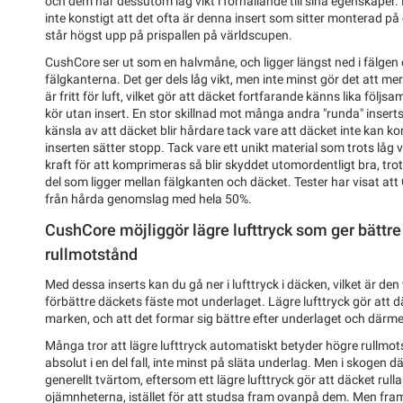
och dem har dessutom låg vikt i förhållande till sina egenskaper.
inte konstigt att det ofta är denna insert som sitter monterad p
står högst upp på prispallen på världscupen.
CushCore ser ut som en halvmåne, och ligger längst ned i fälgen 
fälgkanterna. Det ger dels låg vikt, men inte minst gör det att m
är fritt för luft, vilket gör att däcket fortfarande känns lika föl
kör utan insert. En stor skillnad mot många andra "runda" inserts
känsla av att däcket blir hårdare tack vare att däcket inte kan 
inserten sätter stopp. Tack vare ett unikt material som trots låg 
kraft för att komprimeras så blir skyddet utomordentligt bra, trots
del som ligger mellan fälgkanten och däcket. Tester har visat at
från hårda genomslag med hela 50%.
CushCore möjliggör lägre lufttryck som ger bättre
rullmotstånd
Med dessa inserts kan du gå ner i lufttryck i däcken, vilket är den
förbättre däckets fäste mot underlaget. Lägre lufttryck gör att d
marken, och att det formar sig bättre efter underlaget och därmed 
Många tror att lägre lufttryck automatiskt betyder högre rullm
absolut i en del fall, inte minst på släta underlag. Men i skogen d
generellt tvärtom, eftersom ett lägre lufttryck gör att däcket rul
ojämnheterna, istället för att studsa fram ovanpå dem. Men framf