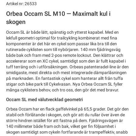
Artikel nr: 26533
Orbea Occam SL M10 — Maximalt kul i
skogen
Occam SL är både lätt, spänstig och ytterst kapabel. Med en
lekfull geometri optimal för trailcykling kombinerat med fina
komponenter är det här en cykel som passar lika bra till den
rutinerade cyklisten som till nybörjaren. 140 mm fjädringsväg
både bak och fram med 2-pos remote lockout. Den klättrar och
accelererar som en XC cykel, samtidigt som den är fullt kapabel i
tuff terräng och i utförsåkningen. Orbeas patenteradeI-line är den
smidigaste, mest direkta och mest integrerade dämparlåsningen
på marknaden. En fantastisk cykel som hanterar allt från tuffa
stigar och bike park till Cykelvasan. Nya Orbea Occam SL fyller
många cyklisters behov, och tro oss, den gör det med bravur.
Occam SL med välutvecklad geometri
Orbea Occam har en flack gaffelvinkel på 65,5 grader. Det gör den
stabil och förlåtande i skogen, och gör att du rullar över även de
större hindren istället för att fastna på dem. Fjädringsvägen är
140 millimeter både fram och bak, vilket ger fin följsamhet i
skogen samtidigt som cykeln fortfarande är trampeffektiv, snabb