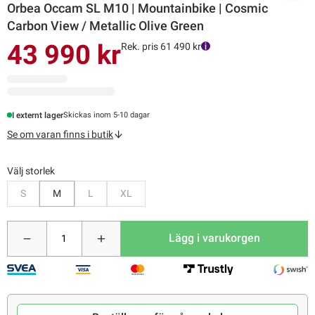
Orbea Occam SL M10 | Mountainbike | Cosmic
Carbon View / Metallic Olive Green
43 990 kr
Rek. pris 61 490 kr
I externt lager
Skickas inom 5-10 dagar
Se om varan finns i butik
Välj storlek
Bevaka
Bevaka
Bevaka
S
M
L
XL
Lägg i varukorgen