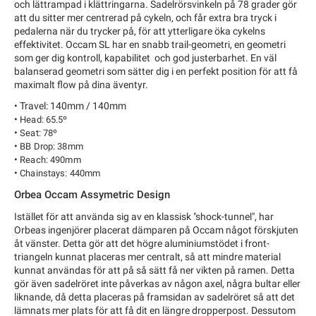
och lättrampad i klättringarna. Sadelrörsvinkeln på 78 grader gör
att du sitter mer centrerad på cykeln, och får extra bra tryck i
pedalerna när du trycker på, för att ytterligare öka cykelns
effektivitet. Occam SL har en snabb trail-geometri, en geometri
som ger dig kontroll, kapabilitet och god justerbarhet. En väl
balanserad geometri som sätter dig i en perfekt position för att få
maximalt flow på dina äventyr.
• Travel: 140mm / 140mm
•
Head: 65.5º
•
Seat: 78º
•
BB Drop: 38mm
•
Reach: 490mm
•
Chainstays: 440mm
Orbea Occam Assymetric Design
Istället för att använda sig av en klassisk "shock-tunnel", har
Orbeas ingenjörer placerat dämparen på Occam något förskjuten
åt vänster. Detta gör att det högre aluminiumstödet i front-
triangeln kunnat placeras mer centralt, så att mindre material
kunnat användas för att på så sätt få ner vikten på ramen. Detta
gör även sadelröret inte påverkas av någon axel, några bultar eller
liknande, då detta placeras på framsidan av sadelröret så att det
lämnats mer plats för att få dit en längre dropperpost. Dessutom