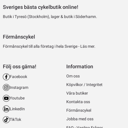
Sveriges bästa cykelbutik online!
Butik i Tyresö (Stockholm), lager & butik i Söderhamn.
Förmånscykel
Förmånscykel till alla företag i hela Sverige -
Läs mer.
Följ oss gärna!
Information
Om oss
Facebook
Köpvilkor / Integritet
Instagram
Våra butiker
Youtube
Kontakta oss
LinkedIn
Förmånscykel
Jobba med oss
TikTok
FAQ - Vanliga Frågor