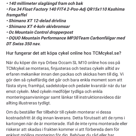
• 140 millimeter slaglängd fram och bak
• Fox 34 Float Factory 140 FIT4 2-Pos-Adj QR15x110 Kashima
framgaffel
• Shimano XT 12-delad drivlina
• Shimano XT 4-kolv skivbromsar
• Oc Mountain Control dropperpost
• OQUO Mountain Performance MP30Team Carbonfälgar med
DT Swiss 350 nav.
Hur fungerar det att köpa cykel online hos TCMcykel.se?
När du köper din nya Orbea Occam SL M10 online hos oss på
TCMcykel.se monteras, finjusteras och testas cykeln alltid av
erfaren mekaniker innan den packas och skickas hem till dig. Vi
gör den så cykelfärdig det går och bara enkla moment som att
fästa styre, framhjul, sadelstolpe och pedaler kvarstår när du tar
emot cykeln. Med cykeln medföljer tydliga och enkla
monteringsanvisningar samt länkar till instruktionsvideos där
allting illustreras tydligt.
Om du beställer fler tillbehör till cykeln monterar vi dessa
kostnadsfritt åt dig innan leverans. Detta förutsatt att de ryms i
kartongen när de är monterade. Ifall de inte ryms monterade eller
riskerar att skadas i frakten kommer vi att förbereda dem för
enklast möjliga montering för dig. Behöver du råd eller har