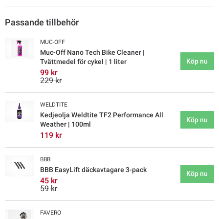
Passande tillbehör
MUC-OFF
Muc-Off Nano Tech Bike Cleaner |
Köp nu
Tvättmedel för cykel | 1 liter
99 kr
229 kr
WELDTITE
Kedjeolja Weldtite TF2 Performance All
Köp nu
Weather | 100ml
119 kr
BBB
BBB EasyLift däckavtagare 3-pack
Köp nu
45 kr
59 kr
FAVERO