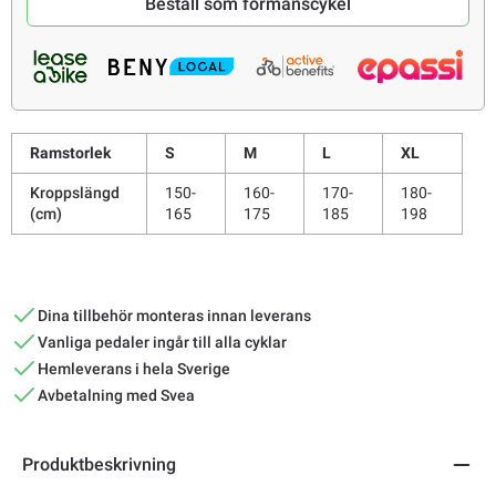
Beställ som förmånscykel
Ramstorlek
S
M
L
XL
Kroppslängd
150-
160-
170-
180-
(cm)
165
175
185
198
Dina tillbehör monteras innan leverans
Vanliga pedaler ingår till alla cyklar
Hemleverans i hela Sverige
Avbetalning med Svea
Produktbeskrivning