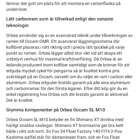
lämnar det gott om plats för att montera en vattenflaska på
underröret.
Lätt carbonram som är tillverkad enligt den senaste
teknologin
Orbea använder sig av en avancerad teknik under tillverkningen av
ramen till Occam OMR. Ett avancerat läggningsschema där
kolfibret placeras i rätt riktnig och i precis rätt tjocklek på varje
punkt av ramen. Orbea lägger alltid stor vikt vid att skapa ett
vridstyvt vevhus för maximal kraftöverföring. Då Orbea är en
ledande producent inom kolfiber samtidigt som de brinner för att
erbjuda mycket cykel för pengarna så är kvalitet kontra pris
svårslaget på en Occam, oavsett om du väljer en ram i carbon eller
aluminium. Orbea erbjuder livstids garanti på alla sina aluminium
och carbonramar för den första ägaren. Efter ditt köp gör du en
enkel registrering hos Orbea och din livstids garanti är aktiverad.
Det är kvalitet.
Grymma komponenter på Orbea Occam SL M10
Orbea Occam SL M10 betyder en fin Shimano XT drivlina med
härligt snabba växlingar. Shimano XT bromsarna ger bra bett
både i vått och torrt. En Fox 34 Float Factory 140 FIT4 2-Pos
Kashima-gaffel står för dämpningen fram, och en Fox Float