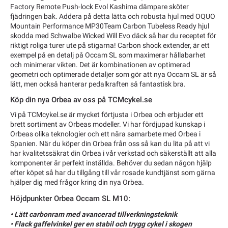
Factory Remote Push-lock Evol Kashima dämpare sköter
fjädringen bak. Addera på detta lätta och robusta hjul med OQUO
Mountain Performance MP30Team Carbon Tubeless Ready hjul
skodda med Schwalbe Wicked Will Evo däck så har du receptet för
riktigt roliga turer ute på stigarna! Carbon shock extender, är ett
exempel på en detalj på Occam SL som maximerar hållabarhet
och minimerar vikten. Det är kombinationen av optimerad
geometri och optimerade detaljer som gör att nya Occam SL är så
lätt, men också hanterar pedalkraften så fantastisk bra.
Köp din nya Orbea av oss på TCMcykel.se
Vi på TCMcykel.se är mycket förtjusta i Orbea och erbjuder ett
brett sortiment av Orbeas modeller. Vi har fördjupad kunskap i
Orbeas olika teknologier och ett nära samarbete med Orbea i
Spanien. När du köper din Orbea från oss så kan du lita på att vi
har kvalitetssäkrat din Orbea i vår verkstad och säkerställt att alla
komponenter är perfekt inställda. Behöver du sedan någon hjälp
efter köpet så har du tillgång till vår rosade kundtjänst som gärna
hjälper dig med frågor kring din nya Orbea.
Höjdpunkter Orbea Occam SL M10:
• Lätt carbonram med avancerad tillverkningsteknik
• Flack gaffelvinkel ger en stabil och trygg cykel i skogen