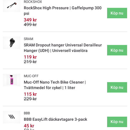
ROCKSHOX
RockShox High Pressure | Gaffelpump 300
Köp nu
psi
349 kr
499 kr
SRAM
SRAM Dropout hanger Universal Derailleur
Köp nu
Hanger (UDH) | Universell växelöra
119 kr
219 kr
MUC-OFF
Muc-Off Nano Tech Bike Cleaner |
Köp nu
Tvättmedel för cykel | 1 liter
115 kr
229 kr
BBB
BBB EasyLift däckavtagare 3-pack
Köp nu
45 kr