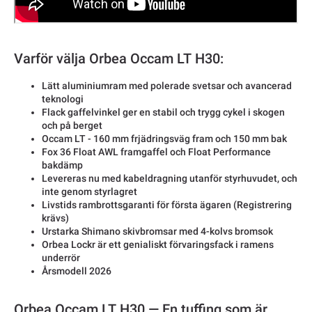
Varför välja Orbea Occam LT H30:
Lätt aluminiumram med polerade svetsar och avancerad
teknologi
Flack gaffelvinkel ger en stabil och trygg cykel i skogen
och på berget
Occam LT - 160 mm frjädringsväg fram och 150 mm bak
Fox 36 Float AWL framgaffel och Float Performance
bakdämp
Levereras nu med kabeldragning utanför styrhuvudet, och
inte genom styrlagret
Livstids rambrottsgaranti för första ägaren (Registrering
krävs)
Urstarka Shimano skivbromsar med 4-kolvs bromsok
Orbea Lockr är ett genialiskt förvaringsfack i ramens
underrör
Årsmodell 2026
Orbea Occam LT H30 — En tuffing som är