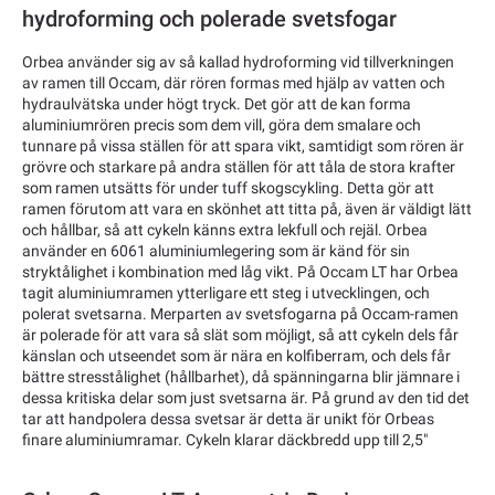
hydroforming och polerade svetsfogar
Orbea använder sig av så kallad hydroforming vid tillverkningen
av ramen till Occam, där rören formas med hjälp av vatten och
hydraulvätska under högt tryck. Det gör att de kan forma
aluminiumrören precis som dem vill, göra dem smalare och
tunnare på vissa ställen för att spara vikt, samtidigt som rören är
grövre och starkare på andra ställen för att tåla de stora krafter
som ramen utsätts för under tuff skogscykling. Detta gör att
ramen förutom att vara en skönhet att titta på, även är väldigt lätt
och hållbar, så att cykeln känns extra lekfull och rejäl. Orbea
använder en 6061 aluminiumlegering som är känd för sin
stryktålighet i kombination med låg vikt. På Occam LT har Orbea
tagit aluminiumramen ytterligare ett steg i utvecklingen, och
polerat svetsarna. Merparten av svetsfogarna på Occam-ramen
är polerade för att vara så slät som möjligt, så att cykeln dels får
känslan och utseendet som är nära en kolfiberram, och dels får
bättre stresstålighet (hållbarhet), då spänningarna blir jämnare i
dessa kritiska delar som just svetsarna är. På grund av den tid det
tar att handpolera dessa svetsar är detta är unikt för Orbeas
finare aluminiumramar. Cykeln klarar däckbredd upp till 2,5"