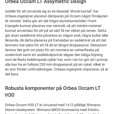
Orbea Occam LT Assymetric Design
Istället för att använda sig av en klassisk "shock-tunnel", har
Orbeas ingenjörer placerat dämparen på Occam något förskjuten
åt vänster. Detta gör att det högre aluminiumstödet i front-
triangeln kunnat placeras mer centralt, så att mindre material
kunnat användas för att på så sätt få ner vikten på ramen. Detta
gör även sadelröret inte påverkas av någon axel, några bultar eller
liknande, då detta placeras på framsidan av sadelröret så att det
lämnats mer plats för att få dit en längre dropperpost. Dessutom
lämnar det gott om plats för att montera en vattenflaska på
underröret samt att sadelstolpsröret slipper den tidiga böjning
som de flesta heldämpade cyklar har, som i sin tur gör att i princip
alla kan ha en fullsize 230 mm dropperpost på sin cykel, vilket är
en stor fördel i utförsåkningen. Orbeas ingenjörer imponerar, så är
det bara.
Robusta komponenter på Orbea Occam LT
H30
Orbea Occam H30 LT är utrustad med 1x12 pålitligt Shimano
Deore-växelsystem. Shimano M420-bromsarna med 4-kolvs