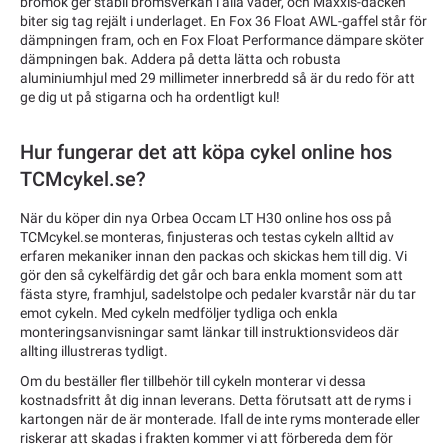
bromok ger stabil bromsverkan i alla väder, och Maxxis-däcken
biter sig tag rejält i underlaget. En Fox 36 Float AWL-gaffel står för
dämpningen fram, och en Fox Float Performance dämpare sköter
dämpningen bak. Addera på detta lätta och robusta
aluminiumhjul med 29 millimeter innerbredd så är du redo för att
ge dig ut på stigarna och ha ordentligt kul!
Hur fungerar det att köpa cykel online hos
TCMcykel.se?
När du köper din nya Orbea Occam LT H30 online hos oss på
TCMcykel.se monteras, finjusteras och testas cykeln alltid av
erfaren mekaniker innan den packas och skickas hem till dig. Vi
gör den så cykelfärdig det går och bara enkla moment som att
fästa styre, framhjul, sadelstolpe och pedaler kvarstår när du tar
emot cykeln. Med cykeln medföljer tydliga och enkla
monteringsanvisningar samt länkar till instruktionsvideos där
allting illustreras tydligt.
Om du beställer fler tillbehör till cykeln monterar vi dessa
kostnadsfritt åt dig innan leverans. Detta förutsatt att de ryms i
kartongen när de är monterade. Ifall de inte ryms monterade eller
riskerar att skadas i frakten kommer vi att förbereda dem för