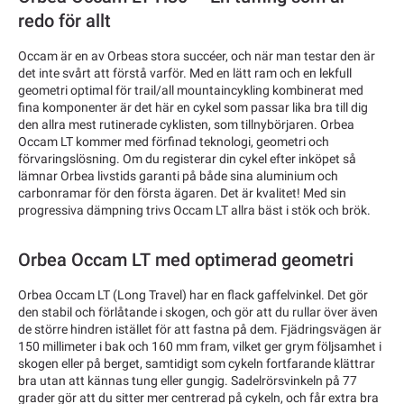
redo för allt
Occam är en av Orbeas stora succéer, och när man testar den är
det inte svårt att förstå varför. Med en lätt ram och en lekfull
geometri optimal för trail/all mountaincykling kombinerat med
fina komponenter är det här en cykel som passar lika bra till dig
den allra mest rutinerade cyklisten, som tillnybörjaren. Orbea
Occam LT kommer med förfinad teknologi, geometri och
förvaringslösning. Om du registerar din cykel efter inköpet så
lämnar Orbea livstids garanti på både sina aluminium och
carbonramar för den första ägaren. Det är kvalitet! Med sin
progressiva dämpning trivs Occam LT allra bäst i stök och brök.
Orbea Occam LT med optimerad geometri
Orbea Occam LT (Long Travel) har en flack gaffelvinkel. Det gör
den stabil och förlåtande i skogen, och gör att du rullar över även
de större hindren istället för att fastna på dem. Fjädringsvägen är
150 millimeter i bak och 160 mm fram, vilket ger grym följsamhet i
skogen eller på berget, samtidigt som cykeln fortfarande klättrar
bra utan att kännas tung eller gungig. Sadelrörsvinkeln på 77
grader gör att du sitter mer centrerad på cykeln, och får extra bra