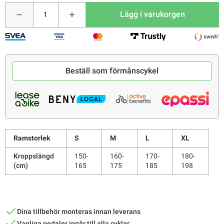
Lägg i varukorgen
Beställ som förmånscykel
Ramstorlek
S
M
L
XL
Kroppslängd
150-
160-
170-
180-
(cm)
165
175
185
198
Dina tillbehör monteras innan leverans
Vanliga pedaler ingår till alla cyklar