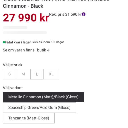
Cinnamon - Black
27 990 kr
Rek. pris 31 590 kr
Fåtal kvar i lager
Skickas inom 1-3 dagar
Se om varan finns i butik
Välj storlek
Bevaka
Bevaka
Bevaka
S
M
L
XL
Välj variant
Metallic Cinnamon (Matt)/Black (Gloss)
Spaceship Green/Acid Gum (Gloss)
Tanzanite (Matt-Gloss)