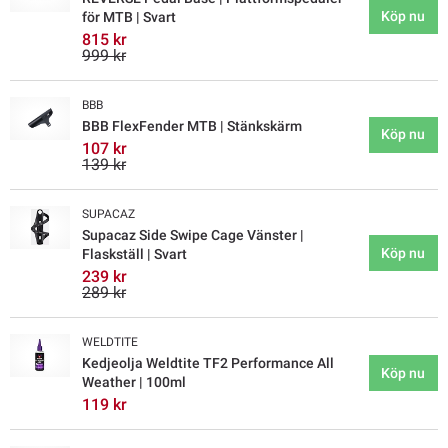
Köp nu
för MTB | Svart
815 kr
999 kr
BBB
BBB FlexFender MTB | Stänkskärm
Köp nu
107 kr
139 kr
SUPACAZ
Supacaz Side Swipe Cage Vänster |
Köp nu
Flaskställ | Svart
239 kr
289 kr
WELDTITE
Kedjeolja Weldtite TF2 Performance All
Köp nu
Weather | 100ml
119 kr