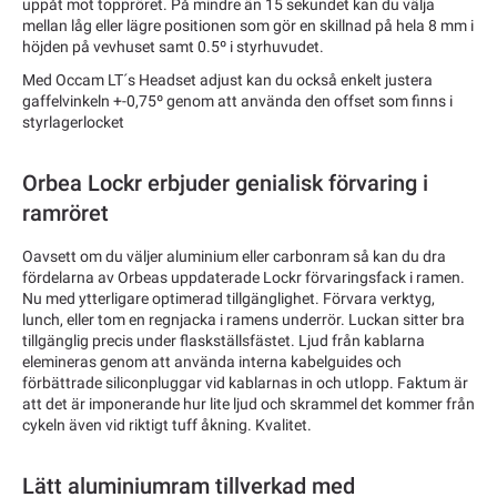
uppåt mot toppröret. På mindre än 15 sekundet kan du välja
mellan låg eller lägre positionen som gör en skillnad på hela 8 mm i
höjden på vevhuset samt 0.5º i styrhuvudet.
Med Occam LT´s Headset adjust kan du också enkelt justera
gaffelvinkeln +-0,75º genom att använda den offset som finns i
styrlagerlocket
Orbea Lockr erbjuder genialisk förvaring i
ramröret
Oavsett om du väljer aluminium eller carbonram så kan du dra
fördelarna av Orbeas uppdaterade Lockr förvaringsfack i ramen.
Nu med ytterligare optimerad tillgänglighet. Förvara verktyg,
lunch, eller tom en regnjacka i ramens underrör. Luckan sitter bra
tillgänglig precis under flaskställsfästet. Ljud från kablarna
elemineras genom att använda interna kabelguides och
förbättrade siliconpluggar vid kablarnas in och utlopp. Faktum är
att det är imponerande hur lite ljud och skrammel det kommer från
cykeln även vid riktigt tuff åkning. Kvalitet.
Lätt aluminiumram tillverkad med