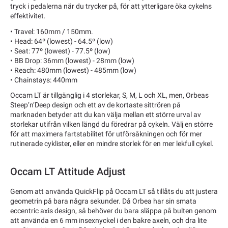
tryck i pedalerna när du trycker på, för att ytterligare öka cykelns
effektivitet.
• Travel: 160mm / 150mm.
• Head: 64º (lowest) - 64.5º (low)
• Seat: 77º (lowest) - 77.5º (low)
• BB Drop: 36mm (lowest) - 28mm (low)
• Reach: 480mm (lowest) - 485mm (low)
• Chainstays: 440mm
Occam LT är tillgänglig i 4 storlekar, S, M, L och XL, men, Orbeas
Steep’n’Deep design och ett av de kortaste sittrören på
marknaden betyder att du kan välja mellan ett större urval av
storlekar utifrån vilken längd du föredrar på cykeln. Välj en större
för att maximera fartstabilitet för utförsåkningen och för mer
rutinerade cyklister, eller en mindre storlek för en mer lekfull cykel.
Occam LT Attitude Adjust
Genom att använda QuickFlip på Occam LT så tillåts du att justera
geometrin på bara några sekunder. Då Orbea har sin smata
eccentric axis design, så behöver du bara släppa på bulten genom
att använda en 6 mm insexnyckel i den bakre axeln, och dra lite