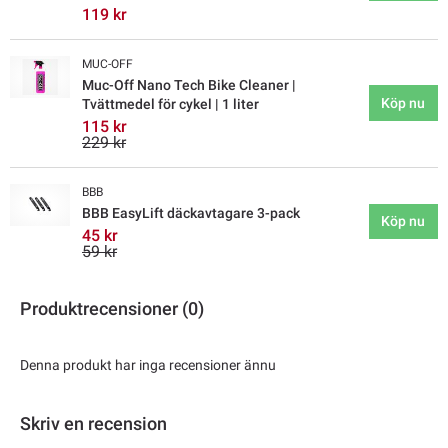
119 kr
MUC-OFF
Muc-Off Nano Tech Bike Cleaner |
Köp nu
Tvättmedel för cykel | 1 liter
115 kr
229 kr
BBB
BBB EasyLift däckavtagare 3-pack
Köp nu
45 kr
59 kr
Produktrecensioner (0)
Denna produkt har inga recensioner ännu
Skriv en recension