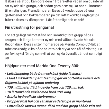
låsbara så att du kan göra dem hårdare efter vägen om du inte vill
att cykeln ska gunga, och sedan göra dem mjuka när du kommer
till en stig igen. Framdämparen låses på vredet uppe på ena
gaffelbenet och bakdämparen på det lättåtkomliga reglaget på
främre delen av dämparen. Lättåtkomligt och enkelt!
Fin utrustning för pengarna!
För att ge lågt rullmotstånd och samtidigt bra grepp både i
skogen och längs kommer cykeln med välbeprövade Maxxis
Recon däck. Dessa sitter monterade på Merida Comp CC-fälgar,
tubeless ready, vilka både är lätta och styva och tål hårda tag. En
perfekt cykel för dig som vill ut och cykla överallt där det ser roligt
ut!
Höjdpunkter med Merida One-Twenty 300:
• Luftdämpning både fram och bak (båda låsbara)
• Float Link bakdämparinfästning ger en bottenlös känsla och
följsam bakdel på ojämnt underlag
• 130 millimeter fjädringsväg fram och 120 mm bak
• 10 lättanvända växlar med bred utväxling
• Starka hydrauliska skivbromsar
• Dropper Post höj och sänkbar sadelstolpe är monterad
• Lättrullade Maxxis Recon-däck med bra grepp i både vått och