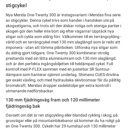
stigcykel
Nya Merida One-Twenty 300 är instegsvariant i Meridas fina serie
av stigcyklar. Denna cykel trivs som handen i handsken ute på
skogsstigarna, och trots att den älskar rotiga och steniga partier i
skogen gör den heller inte bort sig efter vägarna! Upptäck nya
stigar och cykla som aldrig förr. Välkommen till en terrängcykling -
värld och en terrängcykel med 130 mm slaglängd som är redo att
imponera - utan att tömma plånboken. Utforska nya stigar som
du aldrig gjort tidigare. One-Twenty 300 kombinerar otrolig
prestanda med sin lätta aluminiumram och 130 mm slaglängd,
och är den perfekta ingångsbiljetten till heldämpad cykel. Full
kontroll med P-FLEX sammen med en justerbar SR Suntour-
dämpare som hanterar ojämnt underlag. Shimano CUES-drivlina
ger exakt växling, och med hydrauliska skivbromsar får du pålitlig
bromskraft. Meridas dropper sadelstolpe ger extra kontroll i
utmanande nedförsbackar.
130 mm fjädringsväg fram och 120 millimeter
fjädringsväg bak
Oavsett om det är ren stigcykling eller blandad cykling i skog, på
grusvägar eller på mountainbikebanor så kommer du ha roligt på
en One-Twenty 300. Cykeln har 29-tumshjul och 130 millimeter