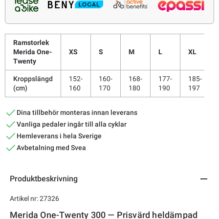
Ramstorlek
Merida One-
XS
S
M
L
XL
Twenty
Kroppslängd
152-
160-
168-
177-
185-
(cm)
160
170
180
190
197
Dina tillbehör monteras innan leverans
Vanliga pedaler ingår till alla cyklar
Hemleverans i hela Sverige
Avbetalning med Svea
Produktbeskrivning
Artikel nr: 27326
Merida One-Twenty 300 — Prisvärd heldämpad