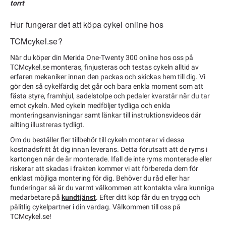
torrt
Hur fungerar det att köpa cykel online hos
TCMcykel.se?
När du köper din Merida One-Twenty 300 online hos oss på
TCMcykel.se monteras, finjusteras och testas cykeln alltid av
erfaren mekaniker innan den packas och skickas hem till dig. Vi
gör den så cykelfärdig det går och bara enkla moment som att
fästa styre, framhjul, sadelstolpe och pedaler kvarstår när du tar
emot cykeln. Med cykeln medföljer tydliga och enkla
monteringsanvisningar samt länkar till instruktionsvideos där
allting illustreras tydligt.
Om du beställer fler tillbehör till cykeln monterar vi dessa
kostnadsfritt åt dig innan leverans. Detta förutsatt att de ryms i
kartongen när de är monterade. Ifall de inte ryms monterade eller
riskerar att skadas i frakten kommer vi att förbereda dem för
enklast möjliga montering för dig. Behöver du råd eller har
funderingar så är du varmt välkommen att kontakta våra kunniga
medarbetare på
kundtjänst
. Efter ditt köp får du en trygg och
pålitlig cykelpartner i din vardag. Välkommen till oss på
TCMcykel.se!