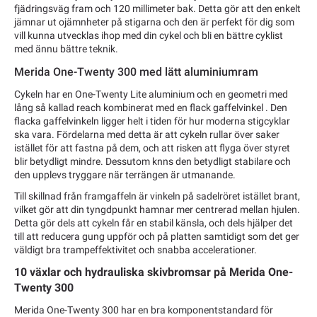
fjädringsväg fram och 120 millimeter bak. Detta gör att den enkelt
jämnar ut ojämnheter på stigarna och den är perfekt för dig som
vill kunna utvecklas ihop med din cykel och bli en bättre cyklist
med ännu bättre teknik.
Merida One-Twenty 300 med lätt aluminiumram
Cykeln har en One-Twenty Lite aluminium och en geometri med
lång så kallad reach kombinerat med en flack gaffelvinkel . Den
flacka gaffelvinkeln ligger helt i tiden för hur moderna stigcyklar
ska vara. Fördelarna med detta är att cykeln rullar över saker
istället för att fastna på dem, och att risken att flyga över styret
blir betydligt mindre. Dessutom knns den betydligt stabilare och
den upplevs tryggare när terrängen är utmanande.
Till skillnad från framgaffeln är vinkeln på sadelröret istället brant,
vilket gör att din tyngdpunkt hamnar mer centrerad mellan hjulen.
Detta gör dels att cykeln får en stabil känsla, och dels hjälper det
till att reducera gung uppför och på platten samtidigt som det ger
väldigt bra trampeffektivitet och snabba accelerationer.
10 växlar och hydrauliska skivbromsar på Merida One-
Twenty 300
Merida One-Twenty 300 har en bra komponentstandard för