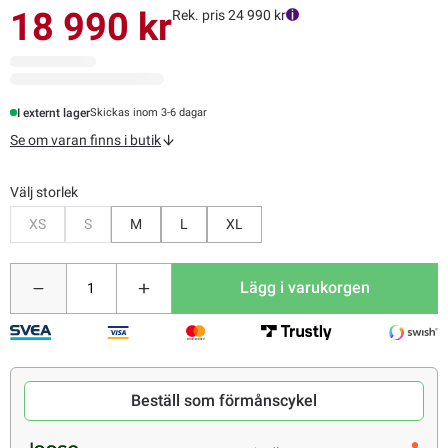
18 990 kr
Rek. pris 24 990 kr
I externt lager
Skickas inom 3-6 dagar
Se om varan finns i butik
Välj storlek
Bevaka
Bevaka
XS
S
M
L
XL
Lägg i varukorgen
Beställ som förmånscykel