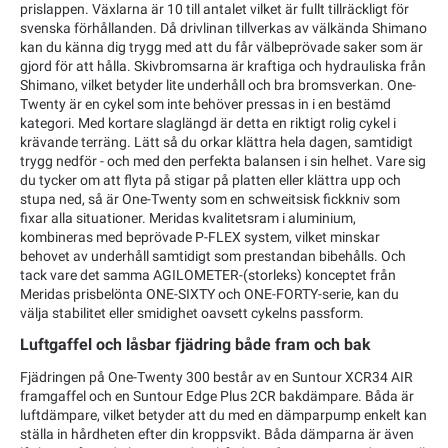
prislappen. Växlarna är 10 till antalet vilket är fullt tillräckligt för
svenska förhållanden. Då drivlinan tillverkas av välkända Shimano
kan du känna dig trygg med att du får välbeprövade saker som är
gjord för att hålla. Skivbromsarna är kraftiga och hydrauliska från
Shimano, vilket betyder lite underhåll och bra bromsverkan. One-
Twenty är en cykel som inte behöver pressas in i en bestämd
kategori. Med kortare slaglängd är detta en riktigt rolig cykel i
krävande terräng. Lätt så du orkar klättra hela dagen, samtidigt
trygg nedför - och med den perfekta balansen i sin helhet. Vare sig
du tycker om att flyta på stigar på platten eller klättra upp och
stupa ned, så är One-Twenty som en schweitsisk fickkniv som
fixar alla situationer. Meridas kvalitetsram i aluminium,
kombineras med beprövade P-FLEX system, vilket minskar
behovet av underhåll samtidigt som prestandan bibehålls. Och
tack vare det samma AGILOMETER-(storleks) konceptet från
Meridas prisbelönta ONE-SIXTY och ONE-FORTY-serie, kan du
välja stabilitet eller smidighet oavsett cykelns passform.
Luftgaffel och låsbar fjädring både fram och bak
Fjädringen på One-Twenty 300 består av en Suntour XCR34 AIR
framgaffel och en Suntour Edge Plus 2CR bakdämpare. Båda är
luftdämpare, vilket betyder att du med en dämparpump enkelt kan
ställa in hårdheten efter din kroppsvikt. Båda dämparna är även