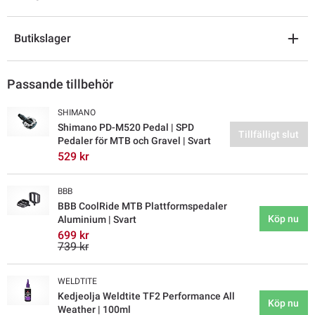
Butikslager
Passande tillbehör
SHIMANO
Shimano PD-M520 Pedal | SPD
Tillfälligt slut
Pedaler för MTB och Gravel | Svart
529 kr
BBB
BBB CoolRide MTB Plattformspedaler
Köp nu
Aluminium | Svart
699 kr
739 kr
WELDTITE
Kedjeolja Weldtite TF2 Performance All
Köp nu
Weather | 100ml