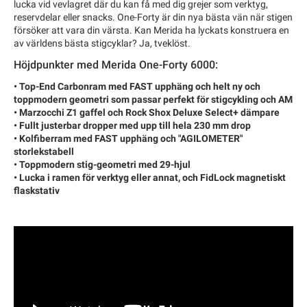
lucka vid vevlagret där du kan få med dig grejer som verktyg,
reservdelar eller snacks. One-Forty är din nya bästa vän när stigen
försöker att vara din värsta. Kan Merida ha lyckats konstruera en
av världens bästa stigcyklar? Ja, tveklöst.
Höjdpunkter med Merida One-Forty 6000:
• Top-End Carbonram med FAST upphäng och helt ny och
toppmodern geometri som passar perfekt för stigcykling och AM
• Marzocchi Z1 gaffel och Rock Shox Deluxe Select+ dämpare
• Fullt justerbar dropper med upp till hela 230 mm drop
• Kolfiberram med FAST upphäng och "AGILOMETER"
storlekstabell
• Toppmodern stig-geometri med 29-hjul
• Lucka i ramen för verktyg eller annat, och FidLock magnetiskt
flaskstativ