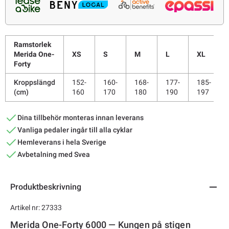
Ramstorlek
Merida One-
XS
S
M
L
XL
Forty
Kroppslängd
152-
160-
168-
177-
185-
(cm)
160
170
180
190
197
Dina tillbehör monteras innan leverans
Vanliga pedaler ingår till alla cyklar
Hemleverans i hela Sverige
Avbetalning med Svea
Produktbeskrivning
Artikel nr: 27333
Merida One-Forty 6000 — Kungen på stigen