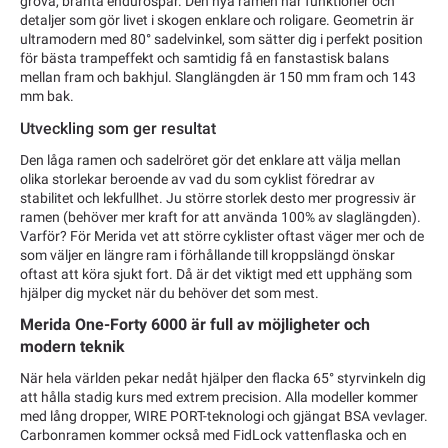
grova, branta endurospår. Den nya ramen har funktioner och
detaljer som gör livet i skogen enklare och roligare. Geometrin är
ultramodern med 80° sadelvinkel, som sätter dig i perfekt position
för bästa trampeffekt och samtidig få en fanstastisk balans
mellan fram och bakhjul. Slanglängden är 150 mm fram och 143
mm bak.
Utveckling som ger resultat
Den låga ramen och sadelröret gör det enklare att välja mellan
olika storlekar beroende av vad du som cyklist föredrar av
stabilitet och lekfullhet. Ju större storlek desto mer progressiv är
ramen (behöver mer kraft for att använda 100% av slaglängden).
Varför? För Merida vet att större cyklister oftast väger mer och de
som väljer en längre ram i förhållande till kroppslängd önskar
oftast att köra sjukt fort. Då är det viktigt med ett upphäng som
hjälper dig mycket när du behöver det som mest.
Merida One-Forty 6000 är full av möjligheter och
modern teknik
När hela världen pekar nedåt hjälper den flacka 65° styrvinkeln dig
att hålla stadig kurs med extrem precision. Alla modeller kommer
med lång dropper, WIRE PORT-teknologi och gjängat BSA vevlager.
Carbonramen kommer också med FidLock vattenflaska och en