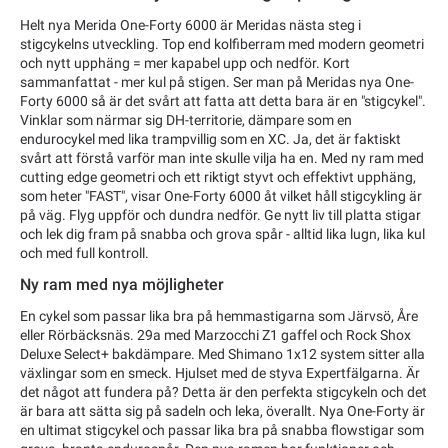
Helt nya Merida One-Forty 6000 är Meridas nästa steg i
stigcykelns utveckling. Top end kolfiberram med modern geometri
och nytt upphäng = mer kapabel upp och nedför. Kort
sammanfattat - mer kul på stigen. Ser man på Meridas nya One-
Forty 6000 så är det svårt att fatta att detta bara är en "stigcykel".
Vinklar som närmar sig DH-territorie, dämpare som en
endurocykel med lika trampvillig som en XC. Ja, det är faktiskt
svårt att förstå varför man inte skulle vilja ha en. Med ny ram med
cutting edge geometri och ett riktigt styvt och effektivt upphäng,
som heter "FAST", visar One-Forty 6000 åt vilket håll stigcykling är
på väg. Flyg uppför och dundra nedför. Ge nytt liv till platta stigar
och lek dig fram på snabba och grova spår - alltid lika lugn, lika kul
och med full kontroll.
Ny ram med nya möjligheter
En cykel som passar lika bra på hemmastigarna som Järvsö, Åre
eller Rörbäcksnäs. 29a med Marzocchi Z1 gaffel och Rock Shox
Deluxe Select+ bakdämpare. Med Shimano 1x12 system sitter alla
växlingar som en smeck. Hjulset med de styva Expertfälgarna. Är
det något att fundera på? Detta är den perfekta stigcykeln och det
är bara att sätta sig på sadeln och leka, överallt. Nya One-Forty är
en ultimat stigcykel och passar lika bra på snabba flowstigar som