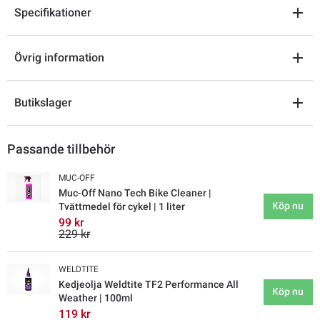
Specifikationer
Övrig information
Butikslager
Passande tillbehör
MUC-OFF
Muc-Off Nano Tech Bike Cleaner |
Köp nu
Tvättmedel för cykel | 1 liter
99 kr
229 kr
WELDTITE
Kedjeolja Weldtite TF2 Performance All
Köp nu
Weather | 100ml
119 kr