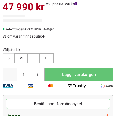
47 990 kr
Rek. pris 63 990 kr
I externt lager
Skickas inom 3-6 dagar
Se om varan finns i butik
Välj storlek
Bevaka
S
M
L
XL
Lägg i varukorgen
Beställ som förmånscykel