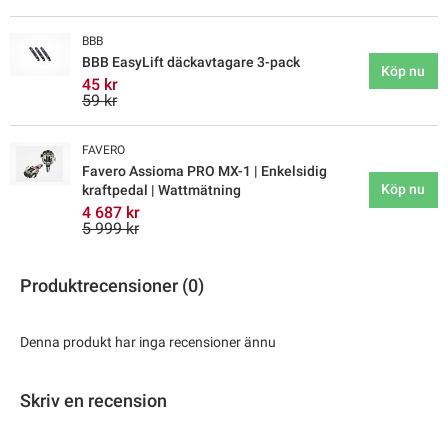
BBB
BBB EasyLift däckavtagare 3-pack
Köp nu
45 kr
59 kr
FAVERO
Favero Assioma PRO MX-1 | Enkelsidig
Köp nu
kraftpedal | Wattmätning
4 687 kr
5 999 kr
Produktrecensioner (0)
Denna produkt har inga recensioner ännu
Skriv en recension