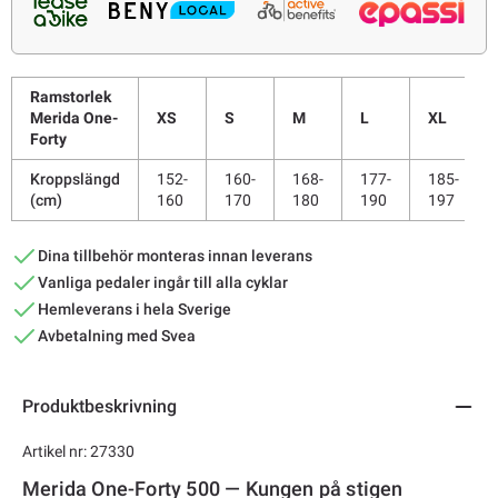
Ramstorlek
Merida One-
XS
S
M
L
XL
Forty
Kroppslängd
152-
160-
168-
177-
185-
(cm)
160
170
180
190
197
Dina tillbehör monteras innan leverans
Vanliga pedaler ingår till alla cyklar
Hemleverans i hela Sverige
Avbetalning med Svea
Produktbeskrivning
Artikel nr: 27330
Merida One-Forty 500 — Kungen på stigen