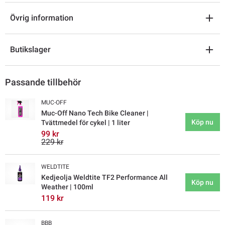
Övrig information
Butikslager
Passande tillbehör
MUC-OFF
Muc-Off Nano Tech Bike Cleaner |
Köp nu
Tvättmedel för cykel | 1 liter
99 kr
229 kr
WELDTITE
Kedjeolja Weldtite TF2 Performance All
Köp nu
Weather | 100ml
119 kr
BBB