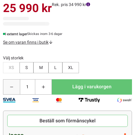
25 990 kr
Rek. pris 34 990 kr
I externt lager
Skickas inom 3-6 dagar
Se om varan finns i butik
Välj storlek
Bevaka
XS
S
M
L
XL
Lägg i varukorgen
Beställ som förmånscykel