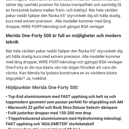
sätter dig i perfekt position för bästa trampeffekt och samtidig få
en fantastisk balans mellan fram- och bakhjul. När hela världen
pekar nedåt hjälper den flacka 65° styrvinkeln dig att hålla stadig
kurs med extrem precision . Alla modeller kommer med lång
dropper, WIRE PORT-teknologi och gängat BSA vevlager.
Merida One-Forty 500 är full av möjligheter och modern
teknik
När hela världen pekar nedåt hjälper den flacka 65° styrvinkeln dig
att hålla stadig kurs med extrem precision. Alla modeller kommer
med lång dropper, WIRE PORT-teknologi och gjängat BSA vevlager.
One-Forty är din nya bästa vän när stigen försöker att vara din
värsta. Kan Merida ha lyckats konstruera en av världens bästa
stigcyklar? Ja, tveklöst.
Höjdpunkter Merida One-Forty 500:
• Top-End aluminiumram med FAST upphäng och helt ny och
toppmodern geometri som passar perfekt för stigcykling och AM
• Marzocchi Z2 gaffel och Rock Shox Deluxe Select+ dämpare
• Fullt justerbar dropper med 150-200 mm drop
• Trippelreducerad aluminiumram med Hydroforming teknologi,
FAST upphäng och "AGILOMETER" storlekstabell