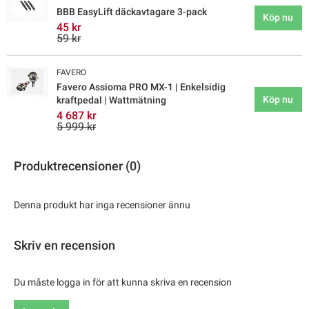
BBB EasyLift däckavtagare 3-pack
Köp nu
45 kr
59 kr
FAVERO
Favero Assioma PRO MX-1 | Enkelsidig
Köp nu
kraftpedal | Wattmätning
4 687 kr
5 999 kr
Produktrecensioner (0)
Denna produkt har inga recensioner ännu
Skriv en recension
Du måste logga in för att kunna skriva en recension