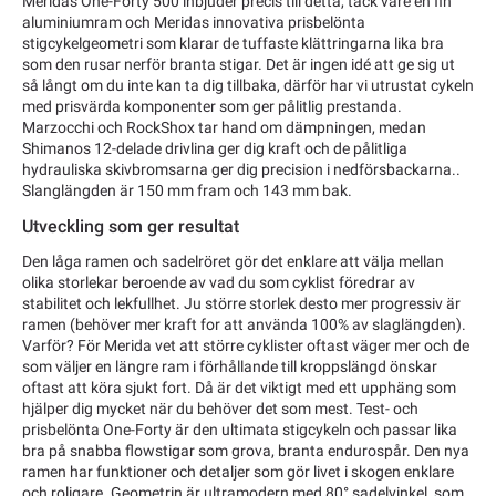
Meridas One-Forty 500 inbjuder precis till detta, tack vare en fin
aluminiumram och Meridas innovativa prisbelönta
stigcykelgeometri som klarar de tuffaste klättringarna lika bra
som den rusar nerför branta stigar. Det är ingen idé att ge sig ut
så långt om du inte kan ta dig tillbaka, därför har vi utrustat cykeln
med prisvärda komponenter som ger pålitlig prestanda.
Marzocchi och RockShox tar hand om dämpningen, medan
Shimanos 12-delade drivlina ger dig kraft och de pålitliga
hydrauliska skivbromsarna ger dig precision i nedförsbackarna..
Slanglängden är 150 mm fram och 143 mm bak.
Utveckling som ger resultat
Den låga ramen och sadelröret gör det enklare att välja mellan
olika storlekar beroende av vad du som cyklist föredrar av
stabilitet och lekfullhet. Ju större storlek desto mer progressiv är
ramen (behöver mer kraft for att använda 100% av slaglängden).
Varför? För Merida vet att större cyklister oftast väger mer och de
som väljer en längre ram i förhållande till kroppslängd önskar
oftast att köra sjukt fort. Då är det viktigt med ett upphäng som
hjälper dig mycket när du behöver det som mest. Test- och
prisbelönta One-Forty är den ultimata stigcykeln och passar lika
bra på snabba flowstigar som grova, branta endurospår. Den nya
ramen har funktioner och detaljer som gör livet i skogen enklare
och roligare. Geometrin är ultramodern med 80° sadelvinkel, som