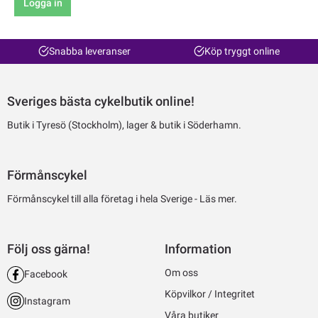
Logga in
Snabba leveranser
Köp tryggt online
Sveriges bästa cykelbutik online!
Butik i Tyresö (Stockholm), lager & butik i Söderhamn.
Förmånscykel
Förmånscykel till alla företag i hela Sverige -
Läs mer.
Följ oss gärna!
Information
Om oss
Facebook
Köpvilkor / Integritet
Instagram
Våra butiker