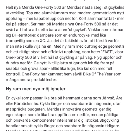
Helt nya Merida One-Forty 500 är Meridas nästa steg i stigcykelns
utveckling. Top end aluminiumram med modern geometri och nytt
upphäng = mer kapabel upp och nedför. Kort sammanfattat - mer
kul på stigen. Ser man på Meridas nya One-Forty 500 så är det
svårt att fatta att detta bara är en "stigcykel". Vinklar som närmar
sig DH-territorier, dämpare som en endurocykel med lika
trampvillig som en XC. Ja, det är faktiskt svårt att förstå varför
man inte skulle vilja ha en. Med ny ram med cutting edge geometri
och ett riktigt styvt och effektivt upphäng, som heter "FAST", visar
One-Forty 500 åt vilket håll stigcykling är på väg. Flyg uppför och
dundra nedför. Ge nytt liv till platta stigar och lek dig fram på
snabba och grova spår - alltid lika lugn, lika kul och med full
kontroll. One-Forty har kammat hem såväl Bike Of The Year som
många andra produkttester.
Ny ram med nya möjligheter
En cykel som passar lika bra på hemmastigarna som Järvsö, Åre
eller Rörbäcksnäs. Cykla längre och snabbare än någonsin, utan
att spräcka budgeten. Meridas innovativa geometri ger dig
egenskaper som är lika bra uppför som nedför, medan pålitliga
och prisvärda komponenter inte lämnar dig i sticket.Stigcykling
handlar om att cykla längre och snabbare än någonsin tidigare.