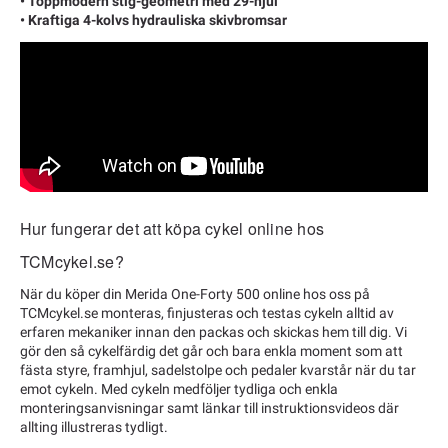
• Toppmodern stig-geometri med 29-hjul
• Kraftiga 4-kolvs hydrauliska skivbromsar
Hur fungerar det att köpa cykel online hos
TCMcykel.se?
När du köper din Merida One-Forty 500 online hos oss på
TCMcykel.se monteras, finjusteras och testas cykeln alltid av
erfaren mekaniker innan den packas och skickas hem till dig. Vi
gör den så cykelfärdig det går och bara enkla moment som att
fästa styre, framhjul, sadelstolpe och pedaler kvarstår när du tar
emot cykeln. Med cykeln medföljer tydliga och enkla
monteringsanvisningar samt länkar till instruktionsvideos där
allting illustreras tydligt.